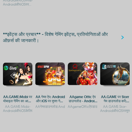
AndroidऔरiOSपरडाउनलोडकरेंAAGame:Down-
AndroidऔरiOSपरडाउनलोडकरेंAAGame:Down-
An
**इवेंट्स और प्रचार** - विशेष गेमिंग इवेंट्स, प्रतियोगिताओं और
ऑफ़र्स की जानकारी।
AA.GAME:Mobi पर
AA गेम्स ऐप: Android
AAgame Offic ऐप
AA.GAME पर Storr
मोबाइल गेमिंग का आनंद
और iOS पर मुफ्त गेमिंग
डाउनलोड - Android
गेम डाउनलोड करें:
लें - Android और
का आनंद
और iOS प्लेटफ़ॉर्म पर
Android और iOS के
AA.GAME:Mobi-
AAगेम्सडाउनलोड:AndroidऔरiOSकेलिएमुफ्तगेमिंगऐपAAगेम्सएंड्रॉइडऔरiOSप
AAgameOfficऐपडाउनलोड:AndroidऔरiOSप्लेटफ़
AA.GAME:Stor-
iOS के लिए एक्सेस करें
एक्सेस
लिए पूरी गाइड
AndroidऔरiOSकेलिएमोबाइलगेमिंगप्लेटफ़ॉर्मAA.GAME:Mobiपरमोबाइलगेमिंगकाआनंदलें
AndroidऔरiOSपरमुफ्त