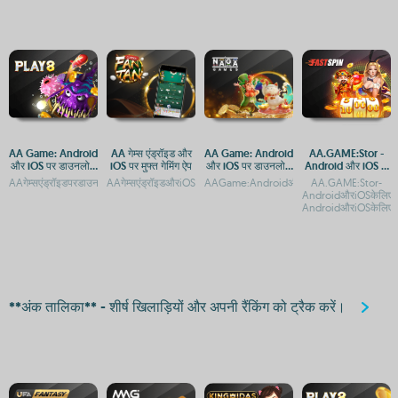
AA Game: Android
AA गेम्स एंड्रॉइड और
AA Game: Android
AA.GAME:Stor -
और iOS पर डाउनलोड
iOS पर मुफ्त गेमिंग ऐप
और iOS पर डाउनलोड
Android और iOS के
और एक्सेस गाइड
और प्ले गाइड
लिए ऐप डाउनलोड गाइड
AAगेम्सएंड्रॉइडपरडाउनलोडकैसेकरें:APKऔरऐपएक्सेसगाइडAAगेम्स:AndroidऔरiOSपरमुफ्तगेमिंगऐप्सA
AAगेम्सएंड्रॉइडऔरiOSपरमुफ्तमेंडाउनलोडकरेंAAगेम्सएंड्रॉइडऔरiOSपरमुफ्त
AAGame:AndroidऔरiOSपरडाउनलोडऔरएक्से
AA.GAME:Stor-
AndroidऔरiOSकेलिएमु
AndroidऔरiOSकेलिएमु
**अंक तालिका** - शीर्ष खिलाड़ियों और अपनी रैंकिंग को ट्रैक करें।