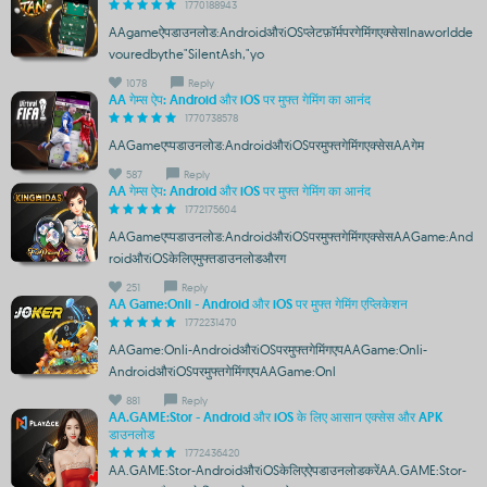
1770188943
AAgameऐपडाउनलोड:AndroidऔरiOSप्लेटफ़ॉर्मपरगेमिंगएक्सेसInaworldde
vouredbythe"SilentAsh,"yo
1078
Reply
AA गेम्स ऐप: Android और iOS पर मुफ्त गेमिंग का आनंद
1770738578
AAGameएप्पडाउनलोड:AndroidऔरiOSपरमुफ्तगेमिंगएक्सेसAAगेम
587
Reply
AA गेम्स ऐप: Android और iOS पर मुफ्त गेमिंग का आनंद
1772175604
AAGameएप्पडाउनलोड:AndroidऔरiOSपरमुफ्तगेमिंगएक्सेसAAGame:And
roidऔरiOSकेलिएमुफ्तडाउनलोडऔरग
251
Reply
AA Game:Onli - Android और iOS पर मुफ्त गेमिंग एप्लिकेशन
1772231470
AAGame:Onli-AndroidऔरiOSपरमुफ्तगेमिंगएपAAGame:Onli-
AndroidऔरiOSपरमुफ्तगेमिंगएपAAGame:Onl
881
Reply
AA.GAME:Stor - Android और iOS के लिए आसान एक्सेस और APK
डाउनलोड
1772436420
AA.GAME:Stor-AndroidऔरiOSकेलिएऐपडाउनलोडकरेंAA.GAME:Stor-