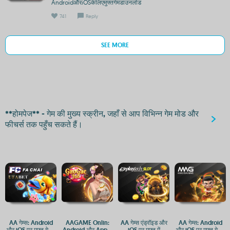
AndroidऔरiOSकेलिएमुफ्तगेमडाउनलोड
741
Reply
SEE MORE
**होमपेज** - गेम की मुख्य स्क्रीन, जहाँ से आप विभिन्न गेम मोड और
फीचर्स तक पहुँच सकते हैं।
AA गेम्स: Android
AAGAME Onlin:
AA गेम्स एंड्रॉइड और
AA गेम्स: Android
और iOS पर मुफ्त गेमिंग
Android और Apple
iOS पर मुफ्त में
और iOS पर मुफ्त गेमिंग