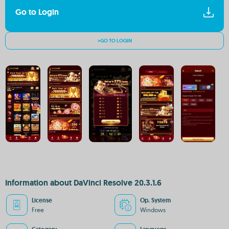
Go to Login
>GO TO LOGIN
Information about DaVinci Resolve 20.3.1.6
License
Op. System
Free
Windows