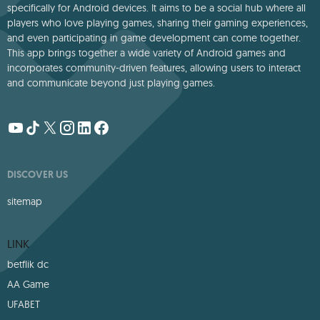
specifically for Android devices. It aims to be a social hub where all
players who love playing games, sharing their gaming experiences,
and even participating in game development can come together.
This app brings together a wide variety of Android games and
incorporates community-driven features, allowing users to interact
and communicate beyond just playing games.
DISCOVER US
sitemap
LINK
betflik dc
AA Game
UFABET