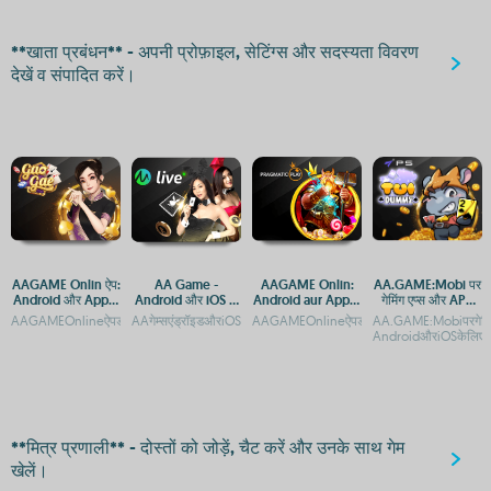
**खाता प्रबंधन** - अपनी प्रोफ़ाइल, सेटिंग्स और सदस्यता विवरण
देखें व संपादित करें।
AAGAME Onlin ऐप:
AA Game -
AAGAME Onlin:
AA.GAME:Mobi पर
Android और Apple
Android और iOS के
Android aur Apple
गेमिंग एप्स और APK
पर मुफ्त डाउनलोड
लिए मुफ्त डाउनलोड
ke liye App aur
डाउनलोड करें -
AAGAMEOnlineऐपडाउनलोड:AndroidऔरiOSप्लेटफ़ॉर्मपरएक्सेस
AAगेम्सएंड्रॉइडऔरiOSपरमुफ्तमेंखेलनेकेलिएडाउनलोडकरेंAAगेम्सएंड्रॉइडऔर
AAGAMEOnlineऐपडाउनलोड:AndroidऔरiOSप्ले
AA.GAME:Mobiपरगेमिंग
APK Download
Android और Apple
AndroidऔरiOSकेलिएए
प्लेटफ़ॉर्म के लिए
**मित्र प्रणाली** - दोस्तों को जोड़ें, चैट करें और उनके साथ गेम
खेलें।