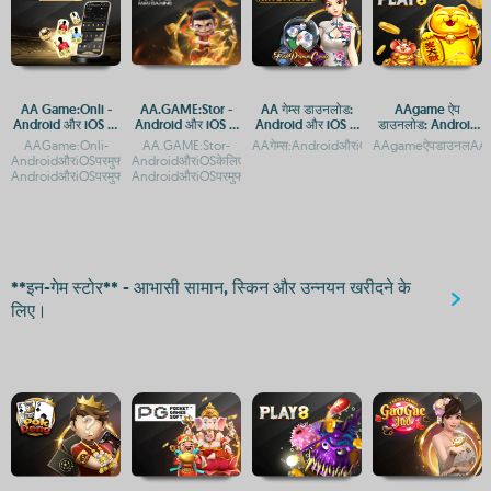
AA Game:Onli -
AA.GAME:Stor -
AA गेम्स डाउनलोड:
AAgame ऐप
Android और iOS पर
Android और iOS के
Android और iOS के
डाउनलोड: Android
मुफ्त गेमिंग एप्लिकेशन
लिए मुफ्त गेम डाउनलोड
लिए मुफ्त गेमिंग ऐप
और iOS प्लेटफ़ॉर्म पर
AAGame:Onli-
AA.GAME:Stor-
AAगेम्स:AndroidऔरiOSपरमुफ्तगेमिंगकाआन
AAgameऐपडाउनलAAgam
गेमिंग एक्सेस
AndroidऔरiOSपरमुफ्तडाउनलोडAAGame:Onli-
AndroidऔरiOSकेलिएमुफ्तऐपडाउनलोडकरेंAA.GAME:Stor-
AndroidऔरiOSपरमुफ्तडाउनलोडAAGame:Onli-
AndroidऔरiOSपरमुफ्तगेम्सडाउ
**इन-गेम स्टोर** - आभासी सामान, स्किन और उन्नयन खरीदने के
लिए।