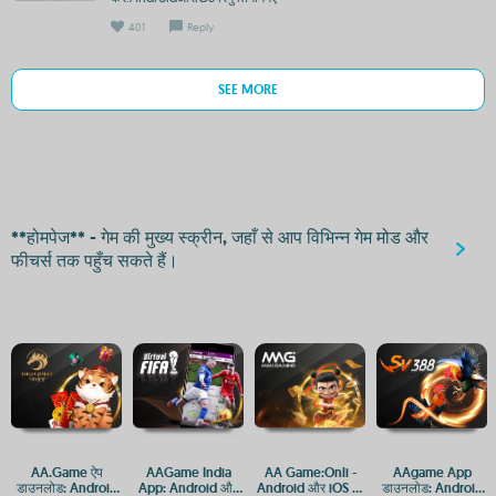
401
Reply
SEE MORE
**होमपेज** - गेम की मुख्य स्क्रीन, जहाँ से आप विभिन्न गेम मोड और
फीचर्स तक पहुँच सकते हैं।
AA.Game ऐप
AAGame India
AA Game:Onli -
AAgame App
डाउनलोड: Android
App: Android और
Android और iOS पर
डाउनलोड: Android