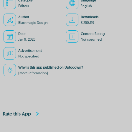
Category
Language
Editors
English
Author
Downloads
Blackmagic Design
3,250,119
Date
Content Rating
Jan 9, 2026
Not specified
Advertisement
Not specified
Why is this app published on Uptodown?
(More information)
Rate this App