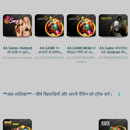
AA Game: Android
AA.GAME पर
AA.GAME:Mobi पर
AA Game डाउनलोड
और iOS पर मुफ्त
आसानी से एक्सेस:
मोबाइल गेमिंग का आनंद
करें: Android और
डाउनलोड और एक्सेस
Android और iOS के
लें - Android और
iOS के लिए मुफ्त गेमिंग
AAGame:AndroidऔरiOSपरमुफ्तडाउनलोडऔरएक्सेसAAGameऐपडाउनलोड:AndroidऔरiOSप्लेटफ़ॉर
AA.GAMEऐपडाउनलोड:AndroidऔरiOSप्लेटफ़ॉर्मपरगेमिंगएक्सेसAA.GA
AA.GAMEमोबाइलऐप:AndroidऔरiOSपरआसानए
AAगेम्सएंड्रॉइडऔरiOSप
लिए APP और APK
iOS डाउनलोड गाइड
ऐप
Androi
डाउनलोड
**अंक तालिका** - शीर्ष खिलाड़ियों और अपनी रैंकिंग को ट्रैक करें।