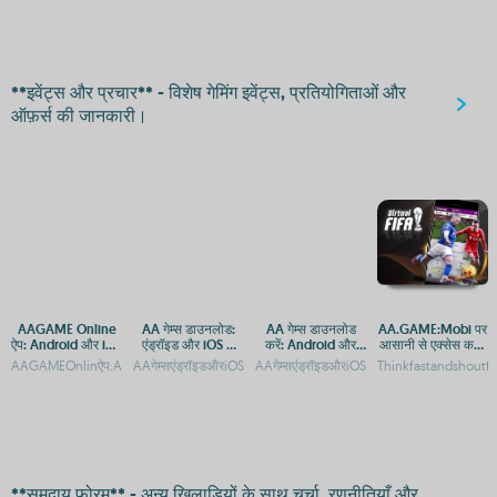
**इवेंट्स और प्रचार** - विशेष गेमिंग इवेंट्स, प्रतियोगिताओं और
ऑफ़र्स की जानकारी।
AAGAME Online
AA गेम्स डाउनलोड:
AA गेम्स डाउनलोड
AA.GAME:Mobi पर
ऐप: Android और iOS
एंड्रॉइड और iOS के
करें: Android और
आसानी से एक्सेस करें -
पर डाउनलोड करें
लिए मुफ्त गेमिंग एप
iOS के लिए मुफ्त गेमिंग
Android और iOS के
AAGAMEOnlinऐप:AndroidऔरAppleपरएक्सेसकरेंAAGAMEOnlinऐपडाउनलोड:AndroidऔरiOSप्ल
AAगेम्सएंड्रॉइडऔरiOSपरमुफ्तमेंखेलनेकेलिएडाउनलोडकरेंAAगेम्स:एंड्रॉइडऔरi
AAगेम्सएंड्रॉइडऔरiOSपरमुफ्तमेंखेलनेकेलिएड
Thinkfastandshoutf
ऐप
लिए ऐप डाउनलोड करें
**समुदाय फोरम** - अन्य खिलाड़ियों के साथ चर्चा, रणनीतियाँ और