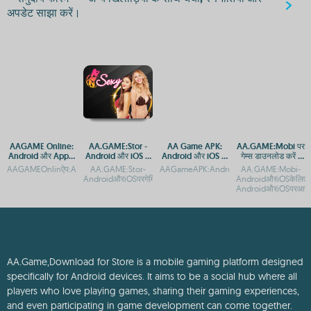
अपडेट साझा करें।
AAGAME Online:
AA.GAME:Stor -
AA Game APK:
AA.GAME:Mobi पर
Android और Apple
Android और iOS के
Android और iOS के
गेम्स डाउनलोड करें -
डिवाइस पर एक्सेस करें
लिए ऐप्स और APK
लिए डाउनलोड गाइड
Android और iOS के
AAGAMEOnlinऐप:AndroidऔरAppleपरएक्सेसकरेंAAGAMEOnlinएक्सेस:AndroidऔरAppl
AA.GAME:Stor-
AAGameAPK:AndroidऔरiOSकेलिएडाउनलोड
AA.GAME:Mobi-
डाउनलोड करें
लिए एक्सेस
AndroidऔरiOSपरगेमिंगकाबेहतरीनअनुभवAA.GAMEपरStorऐपडाउनलोडकर
AndroidऔरiOSकेलिएमो
AndroidऔरiOSपरआसा
AA.Game,Download for Store is a mobile gaming platform designed
specifically for Android devices. It aims to be a social hub where all
players who love playing games, sharing their gaming experiences,
and even participating in game development can come together.