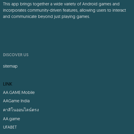
This app brings together a wide variety of Android games and
incorporates community-driven features, allowing users to interact
and communicate beyond just playing games.
DISCOVER US
sitemap
LINK
AA.GAME:Mobile
AAGame India
คาสิโนออนไลน์ตรง
AA.game
UFABET