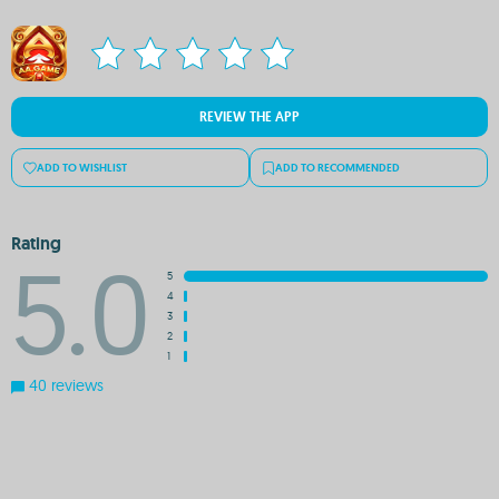
REVIEW THE APP
ADD TO WISHLIST
ADD TO RECOMMENDED
Rating
5.0
5
4
3
2
1
40 reviews