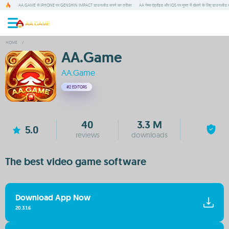
AA.GAME से IPHONE पर GENSHIN IMPACT डाउनलोड करने का तरीका
AA गेम्स एंड्रॉइड और IOS पर मुफ्त में खेलने के लिए डाउनलोड क
HOME
/
AA.Game
AA.Game
#2
EDITORS
40
3.3 M
5.0
reviews
downloads
The best video game software
Download App Now
20.3.1.6