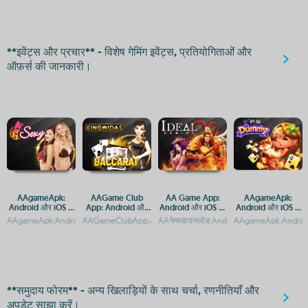
**इवेंट्स और प्रचार** - विशेष गेमिंग इवेंट्स, प्रतियोगिताओं और
ऑफ़र्स की जानकारी।
AAgameApk:
AAGame Club
AA Game App:
AAgameApk:
Android और iOS के
App: Android और
Android और iOS पर
Android और iOS के
लिए मुफ्त गेम डाउनलोड
iOS पर मुफ्त डाउनलोड
मुफ्त डाउनलोड और
लिए मुफ्त गेम डाउनलोड
AAgameApk:AndroidऔरiOSकेलिएमुफ्तगेमडाउनलोडकरेंAAgameApk:AndroidऔरiOSकेलिएमुफ
AAGameClubApp:AndroidऔरiOSपरडाउनलोडकरेंAAGameClubऐप:
AAगेम्सडाउनलोड:AndroidऔरiOSकेलिएमुफ्तगे
AAgameApk:Androidऔ
एक्सेस
करें
**समुदाय फोरम** - अन्य खिलाड़ियों के साथ चर्चा, रणनीतियाँ और
अपडेट साझा करें।