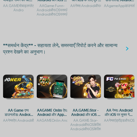
लें - Android और
लिए मुफ्त डाउनलोड
गेमिंग ऐप्स
और iOS के लिए गेमिंग
AA.GAMEमोबाइलप्लेटफॉर्म:AndroidऔरiOSपरगेमएक्सेसAA.GAME:Mobiपरमोबाइलगेमिंगकाआनंदले
AAGame:Funn-
AAगेम्स:AndroidऔरiOSपरमुफ्तगेमिंगऐप्सकाअनुभव
AAgameAppडाउनलोड:A
iOS के लिए एक्सेस करें
प्लेटफॉर्म
Andro
AndroidऔरiOSपरमज़ेदारगेमिंगअनुभवAAGame:Funn-
AndroidऔरiOSपरमज़ेदारगेमिंगअनुभव
**समर्थन केंद्र** - सहायता लेने, समस्याएँ रिपोर्ट करने और सामान्य
प्रश्न देखने का अनुभाग।
AA Game एप्प
AAGAME Onlin ऐप:
AA.GAME:Stor -
AA गेम्स: Android
डाउनलोड: Android
Android और Apple
Android और iOS के
और iOS पर मुफ्त गेमिंग
और iOS के लिए मुफ्त
पर एक्सेस करें
लिए मुफ्त ऐप डाउनलोड
का आनंद
AAगेम्सऐप:AndroidऔरiOSपरमुफ्तगेमिंगकाआनंदAAगेम्सएंड्रॉइडऔरiOSपरमुफ्तमेंडाउनलोडकरेंAAगेम्
AAGAMEOnlin:AndroidaurApplekeliyeeksaathaccessAAGAM
AA.GAME:Stor-
AAगेम्सएंड्रॉइडऔरiOSपर
गेमिंग प्लेटफॉर्म
AndroidऔरiOSकेलिएमुफ्तऐपडाउनलोडAA.GAM
AndroidऔरiOSकेलिएमुफ्तगेमडाउनलो