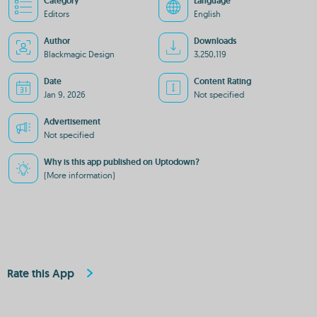
Category
Language
Editors
English
Author
Downloads
Blackmagic Design
3,250,119
Date
Content Rating
Jan 9, 2026
Not specified
Advertisement
Not specified
Why is this app published on Uptodown?
(More information)
Rate this App