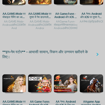
AA.GAME:Mobi पर
AA.GAME:Mobi पर
AA Game:Funn -
AA गेम्स: Android
मोबाइल गेमिंग का आनंद
मुफ्त में गेम डाउनलोड
Android और iOS पर
और iOS पर मुफ्त गेमिंग
लें - Android और
करें - Android और
मज़ेदार गेमिंग अनुभव
ऐप्स का अनुभव
AA.GAME:Mobi-
AA.GAME:Mobi-
AAGame:Funn-
AAगेम्स:एंड्रॉइडऔरiOSप
iOS के लिए एक्सेस
iOS के लिए APK
AndroidऔरiOSकेलिएआसानएक्सेसऔरडाउनलोडAA.GAME:Mobiपरगेमिंगऐप्सडाउनलोडकरें-
AndroidऔरiOSकेलिएमोबाइलएक्सेसगाइडAA.GAME:Mobiपरमोबाइलगेमिंगक
मोबाइलगेमिंगकामज़ाAndroidऔरiOSपरAAGame
And
Androi
AndroidऔरiOSपरमज़ेदारगेमिंगअनुभव
**इन-गेम स्टोर** - आभासी सामान, स्किन और उन्नयन खरीदने के
लिए।
AA.GAME:Mobi पर
AA Game Funn:
AA गेम्स: Android
AAgame App
मोबाइल गेमिंग का आनंद
Android और iOS के
और iOS के लिए मुफ्त
डाउनलोड: Android