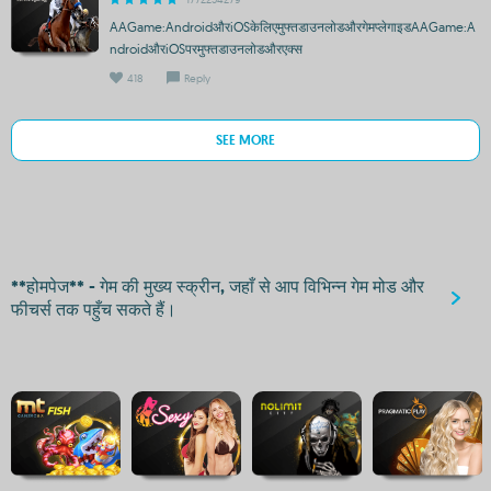
AAGame:AndroidऔरiOSकेलिएमुफ्तडाउनलोडऔरगेमप्लेगाइडAAGame:A
ndroidऔरiOSपरमुफ्तडाउनलोडऔरएक्स
418
Reply
SEE MORE
**होमपेज** - गेम की मुख्य स्क्रीन, जहाँ से आप विभिन्न गेम मोड और
फीचर्स तक पहुँच सकते हैं।