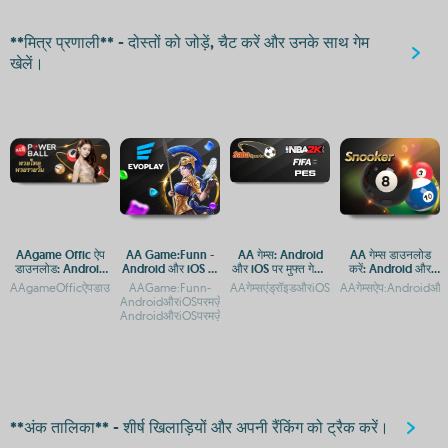
**मित्र प्रणाली** - दोस्तों को जोड़ें, चैट करें और उनके साथ गेम
खेलें।
AAgame Offic ऐप
AA Game:Funn -
AA गेम्स: Android
AA गेम्स डाउनलोड
डाउनलोड: Android
Android और iOS पर
और iOS पर मुफ्त गेमिंग
करें: Android और
और iOS प्लेटफ़ॉर्म पर
मज़ेदार गेमिंग अनुभव
का आनंद
iOS के लिए मुफ्त एपीके
AAgameOfficऐपडाउनलोड:AndroidऔरiOSप्लेटफ़ॉर्मकेलिएपूरीगाइडAAgameOfficऐपडाउनलोड:
AAGame:Funn-
AAगेम्सएंड्रॉइडऔरiOSपरमुफ्तगेमिंगएप्सAA
AAगेम्सऐप:Androidऔर
एक्सेस गाइड
AndroidऔरiOSपरमज़ेदारगेमिंगअनुभवAAGame:Funn-
AndroidऔरiOSपरमज़ेदारगेमिंगअनुभव
**अंक तालिका** - शीर्ष खिलाड़ियों और अपनी रैंकिंग को ट्रैक करें।