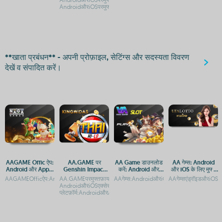
AndroidऔरiOSपरमुफ्तगेमिंगएपAAGame:Onl
**खाता प्रबंधन** - अपनी प्रोफ़ाइल, सेटिंग्स और सदस्यता विवरण
देखें व संपादित करें।
AAGAME Offic ऐप:
AA.GAME पर
AA Game डाउनलोड
AA गेम्स: Android
Android और Apple
Genshin Impact
करें: Android और
और iOS के लिए मुफ्त
पर मुफ्त डाउनलोड
APK डाउनलोड करें:
iOS के लिए मुफ्त गेमिंग
गेमिंग एप्स
AAGAMEOfficऐप:AndroidऔरAppleपरडाउनलोडकरेंAAGAMEOffic:AndroidऔरiOSकेलिए
AA.GAMEपरमुफ्तफ़ायरएपीकेडाउनलोड-
AAगेम्स:AndroidऔरiOSपरमुफ्तगेमिंगकाआनंदAAगे
AAगेम्सएंड्रॉइडऔरiOSपर
Android और iOS
ऐप
AndroidऔरiOSएक्सेस【AA.GAME】
एक्सेस
प्लेटफ़ॉर्म:AndroidऔरAppleडिव