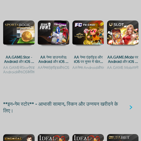
AA.GAME:Stor -
AA गेम्स डाउनलोड:
AA गेम्स एंड्रॉइड और
AA.GAME:Mobi पर
Android और iOS के
Android और iOS पर
iOS पर मुफ्त में खेलने
Android और iOS के
लिए मुफ्त गेम एक्सेस
मुफ्त गेमिंग ऐप
के लिए डाउनलोड करें
लिए मोबाइल गेम्स
AA.GAMEसेStorऐपडाउनलोडकरें:AndroidऔरiOSकेलिएपूरीगाइडAA.GAME:Storऐप-
AAगेम्सएंड्रॉइडऔरiOSपरमुफ्तगेमिंगऐपAAगेम्स:एंड्रॉइडऔरiOSपरमुफ्तगे
AAगेम्स:AndroidऔरiOSपरमुफ्तगेमिंगकाआनं
AA.GAME:Mobiपरगेमिं
डाउनलोड करें
AndroidऔरiOSकेलिएमुफ्
**इन-गेम स्टोर** - आभासी सामान, स्किन और उन्नयन खरीदने के
लिए।