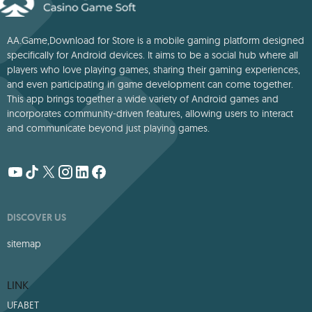
AA.Game,Download for Store is a mobile gaming platform designed
specifically for Android devices. It aims to be a social hub where all
players who love playing games, sharing their gaming experiences,
and even participating in game development can come together.
This app brings together a wide variety of Android games and
incorporates community-driven features, allowing users to interact
and communicate beyond just playing games.
DISCOVER US
sitemap
LINK
UFABET