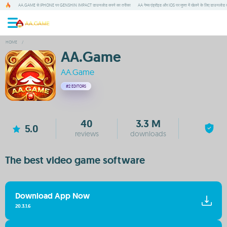
AA.GAME से IPHONE पर GENSHIN IMPACT डाउनलोड करने का तरीका
AA गेम्स एंड्रॉइड और IOS पर मुफ्त में खेलने के लिए डाउनलोड क
HOME
/
AA.Game
AA.Game
#2
EDITORS
40
3.3 M
5.0
reviews
downloads
The best video game software
Download App Now
20.3.1.6