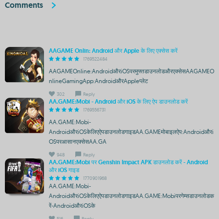
Comments
AAGAME Onlin: Android और Apple के लिए एक्सेस करें
1769522484
AAGAMEOnline:AndroidऔरiOSपरमुफ्तडाउनलोडऔरएक्सेसAAGAMEO
nlineGamingApp:AndroidऔरAppleप्लेट
302
Reply
AA.GAME:Mobi - Android और iOS के लिए ऐप डाउनलोड करें
1769556731
AA.GAME:Mobi-
AndroidऔरiOSकेलिएऐपडाउनलोडगाइडAA.GAMEमोबाइलऐप:Androidऔरi
OSपरआसानएक्सेसAA.GA
948
Reply
AA.GAME:Mobi पर Genshin Impact APK डाउनलोड करें - Android
और iOS गाइड
1770901968
AA.GAME:Mobi-
AndroidऔरiOSकेलिएऐपडाउनलोडगाइडAA.GAME:Mobiपरगेम्सडाउनलोडक
रें-AndroidऔरiOSके
516
Reply