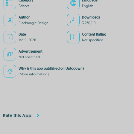
Category
Language
Editors
English
Author
Downloads
Blackmagic Design
3,250,119
Date
Content Rating
Jan 9, 2026
Not specified
Advertisement
Not specified
Why is this app published on Uptodown?
(More information)
Rate this App