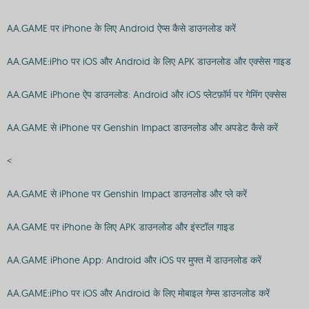
AA.GAME पर iPhone के लिए Android ऐप्स कैसे डाउनलोड करें
AA.GAME:iPho पर iOS और Android के लिए APK डाउनलोड और एक्सेस गाइड
AA.GAME iPhone ऐप डाउनलोड: Android और iOS प्लेटफ़ॉर्म पर गेमिंग एक्सेस
AA.GAME से iPhone पर Genshin Impact डाउनलोड और अपडेट कैसे करें
<
AA.GAME से iPhone पर Genshin Impact डाउनलोड और प्ले करें
AA.GAME पर iPhone के लिए APK डाउनलोड और इंस्टॉल गाइड
AA.GAME iPhone App: Android और iOS पर मुफ्त में डाउनलोड करें
AA.GAME:iPho पर iOS और Android के लिए मोबाइल गेम्स डाउनलोड करें