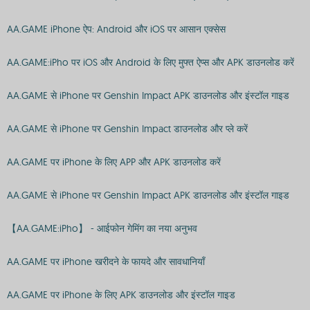
AA.GAME iPhone ऐप: Android और iOS पर आसान एक्सेस
AA.GAME:iPho पर iOS और Android के लिए मुफ्त ऐप्स और APK डाउनलोड करें
AA.GAME से iPhone पर Genshin Impact APK डाउनलोड और इंस्टॉल गाइड
AA.GAME से iPhone पर Genshin Impact डाउनलोड और प्ले करें
AA.GAME पर iPhone के लिए APP और APK डाउनलोड करें
AA.GAME से iPhone पर Genshin Impact APK डाउनलोड और इंस्टॉल गाइड
【AA.GAME:iPho】 - आईफोन गेमिंग का नया अनुभव
AA.GAME पर iPhone खरीदने के फायदे और सावधानियाँ
AA.GAME पर iPhone के लिए APK डाउनलोड और इंस्टॉल गाइड