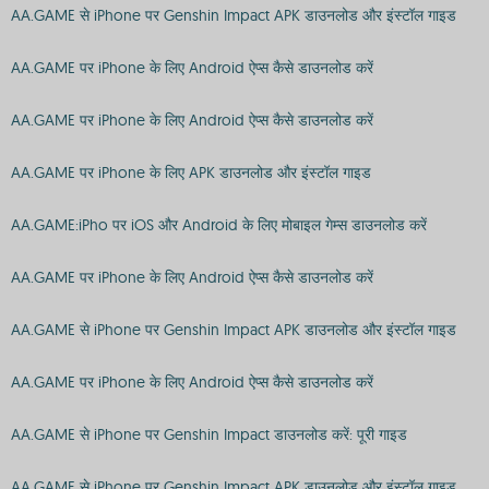
AA.GAME से iPhone पर Genshin Impact APK डाउनलोड और इंस्टॉल गाइड
AA.GAME पर iPhone के लिए Android ऐप्स कैसे डाउनलोड करें
AA.GAME पर iPhone के लिए Android ऐप्स कैसे डाउनलोड करें
AA.GAME पर iPhone के लिए APK डाउनलोड और इंस्टॉल गाइड
AA.GAME:iPho पर iOS और Android के लिए मोबाइल गेम्स डाउनलोड करें
AA.GAME पर iPhone के लिए Android ऐप्स कैसे डाउनलोड करें
AA.GAME से iPhone पर Genshin Impact APK डाउनलोड और इंस्टॉल गाइड
AA.GAME पर iPhone के लिए Android ऐप्स कैसे डाउनलोड करें
AA.GAME से iPhone पर Genshin Impact डाउनलोड करें: पूरी गाइड
AA.GAME से iPhone पर Genshin Impact APK डाउनलोड और इंस्टॉल गाइड