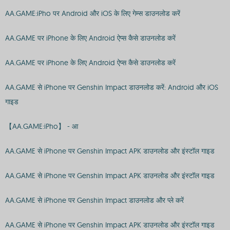
AA.GAME:iPho पर Android और iOS के लिए गेम्स डाउनलोड करें
AA.GAME पर iPhone के लिए Android ऐप्स कैसे डाउनलोड करें
AA.GAME पर iPhone के लिए Android ऐप्स कैसे डाउनलोड करें
AA.GAME से iPhone पर Genshin Impact डाउनलोड करें: Android और iOS
गाइड
【AA.GAME:iPho】 - आ
AA.GAME से iPhone पर Genshin Impact APK डाउनलोड और इंस्टॉल गाइड
AA.GAME से iPhone पर Genshin Impact APK डाउनलोड और इंस्टॉल गाइड
AA.GAME से iPhone पर Genshin Impact डाउनलोड और प्ले करें
AA.GAME से iPhone पर Genshin Impact APK डाउनलोड और इंस्टॉल गाइड