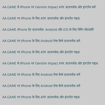
AA.GAME से iPhone पर Genshin Impact APK डाउनलोड और इंस्टॉल करें
AA.GAME पर iPhone के लिए APK डाउनलोड और इंस्टॉल गाइड
AA.GAME iPhone ऐप डाउनलोड: Android और iOS के लिए गेमिंग प्लेटफ़ॉर्म
AA.GAME पर iPhone के लिए Android ऐप्स कैसे डाउनलोड करें
AA.GAME पर iPhone के लिए APK डाउनलोड और इंस्टॉल गाइड
AA.GAME से iPhone पर Genshin Impact APK डाउनलोड और इंस्टॉल गाइड
AA.GAME पर iPhone के लिए Android ऐप्स कैसे डाउनलोड करें
AA.GAME पर iPhone के लिए Android ऐप्स कैसे डाउनलोड करें
AA.GAME पर iPhone के लिए APK डाउनलोड और इंस्टॉल गाइड