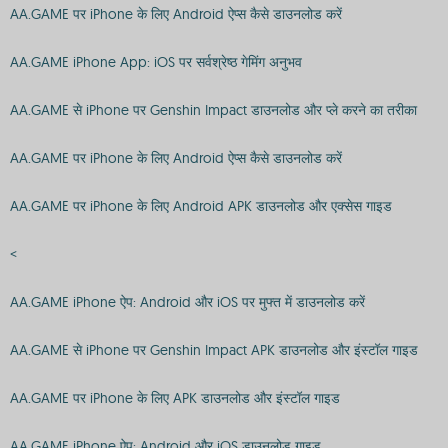
AA.GAME पर iPhone के लिए Android ऐप्स कैसे डाउनलोड करें
AA.GAME iPhone App: iOS पर सर्वश्रेष्ठ गेमिंग अनुभव
AA.GAME से iPhone पर Genshin Impact डाउनलोड और प्ले करने का तरीका
AA.GAME पर iPhone के लिए Android ऐप्स कैसे डाउनलोड करें
AA.GAME पर iPhone के लिए Android APK डाउनलोड और एक्सेस गाइड
<
AA.GAME iPhone ऐप: Android और iOS पर मुफ्त में डाउनलोड करें
AA.GAME से iPhone पर Genshin Impact APK डाउनलोड और इंस्टॉल गाइड
AA.GAME पर iPhone के लिए APK डाउनलोड और इंस्टॉल गाइड
AA.GAME iPhone ऐप: Android और iOS डाउनलोड गाइड