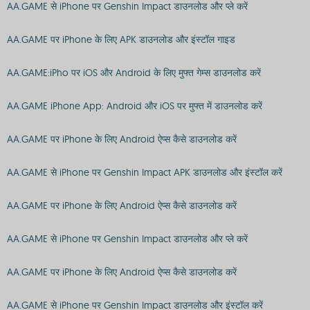
AA.GAME से iPhone पर Genshin Impact डाउनलोड और प्ले करें
AA.GAME पर iPhone के लिए APK डाउनलोड और इंस्टॉल गाइड
AA.GAME:iPho पर iOS और Android के लिए मुफ्त गेम्स डाउनलोड करें
AA.GAME iPhone App: Android और iOS पर मुफ्त में डाउनलोड करें
AA.GAME पर iPhone के लिए Android ऐप्स कैसे डाउनलोड करें
AA.GAME से iPhone पर Genshin Impact APK डाउनलोड और इंस्टॉल करें
AA.GAME पर iPhone के लिए Android ऐप्स कैसे डाउनलोड करें
AA.GAME से iPhone पर Genshin Impact डाउनलोड और प्ले करें
AA.GAME पर iPhone के लिए Android ऐप्स कैसे डाउनलोड करें
AA.GAME से iPhone पर Genshin Impact डाउनलोड और इंस्टॉल करें