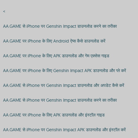
<
AA.GAME से iPhone पर Genshin Impact डाउनलोड करने का तरीका
AA.GAME पर iPhone के लिए Android ऐप्स कैसे डाउनलोड करें
AA.GAME पर iPhone के लिए APK डाउनलोड और गेम एक्सेस गाइड
AA.GAME पर iPhone के लिए Genshin Impact APK डाउनलोड और प्ले करें
AA.GAME से iPhone पर Genshin Impact डाउनलोड और अपडेट कैसे करें
AA.GAME से iPhone पर Genshin Impact डाउनलोड करने का तरीका
AA.GAME पर iPhone के लिए APK डाउनलोड और इंस्टॉल गाइड
AA.GAME से iPhone पर Genshin Impact APK डाउनलोड और इंस्टॉल करें