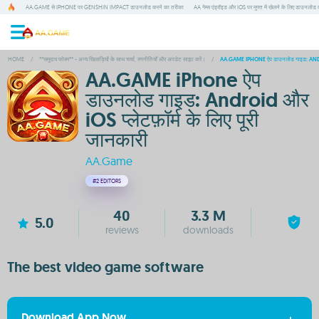
AA.GAME से IPHONE पर GENSHIN IMPACT डाउनलोड करने का तरीका
AA गेम्स एंड्रॉइड और IOS पर मुफ्त में खेलने के लिए डाउनलोड क
HOME
/
**समुदाय फोरम** - अन्य खिलाड़ियों के साथ चर्चा, रणनीतियाँ और अपडेट साझा करें।
/
AA.GAME IPHONE ऐप डाउनलोड गाइड: ANDROID 
AA.GAME iPhone ऐप
डाउनलोड गाइड: Android और
iOS प्लेटफ़ॉर्म के लिए पूरी
जानकारी
AA.Game
#2
EDITORS
40
3.3 M
5.0
reviews
downloads
The best video game software
Download App Now