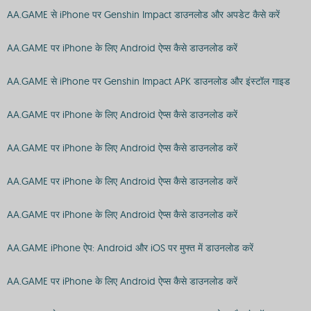
AA.GAME से iPhone पर Genshin Impact डाउनलोड और अपडेट कैसे करें
AA.GAME पर iPhone के लिए Android ऐप्स कैसे डाउनलोड करें
AA.GAME से iPhone पर Genshin Impact APK डाउनलोड और इंस्टॉल गाइड
AA.GAME पर iPhone के लिए Android ऐप्स कैसे डाउनलोड करें
AA.GAME पर iPhone के लिए Android ऐप्स कैसे डाउनलोड करें
AA.GAME पर iPhone के लिए Android ऐप्स कैसे डाउनलोड करें
AA.GAME पर iPhone के लिए Android ऐप्स कैसे डाउनलोड करें
AA.GAME iPhone ऐप: Android और iOS पर मुफ्त में डाउनलोड करें
AA.GAME पर iPhone के लिए Android ऐप्स कैसे डाउनलोड करें