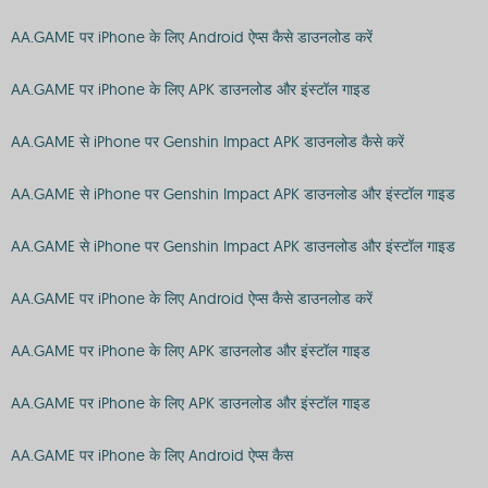
AA.GAME पर iPhone के लिए Android ऐप्स कैसे डाउनलोड करें
AA.GAME पर iPhone के लिए APK डाउनलोड और इंस्टॉल गाइड
AA.GAME से iPhone पर Genshin Impact APK डाउनलोड कैसे करें
AA.GAME से iPhone पर Genshin Impact APK डाउनलोड और इंस्टॉल गाइड
AA.GAME से iPhone पर Genshin Impact APK डाउनलोड और इंस्टॉल गाइड
AA.GAME पर iPhone के लिए Android ऐप्स कैसे डाउनलोड करें
AA.GAME पर iPhone के लिए APK डाउनलोड और इंस्टॉल गाइड
AA.GAME पर iPhone के लिए APK डाउनलोड और इंस्टॉल गाइड
AA.GAME पर iPhone के लिए Android ऐप्स कैस