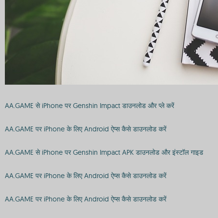
AA.GAME से iPhone पर Genshin Impact डाउनलोड और प्ले करें
AA.GAME पर iPhone के लिए Android ऐप्स कैसे डाउनलोड करें
AA.GAME से iPhone पर Genshin Impact APK डाउनलोड और इंस्टॉल गाइड
AA.GAME पर iPhone के लिए Android ऐप्स कैसे डाउनलोड करें
AA.GAME पर iPhone के लिए Android ऐप्स कैसे डाउनलोड करें