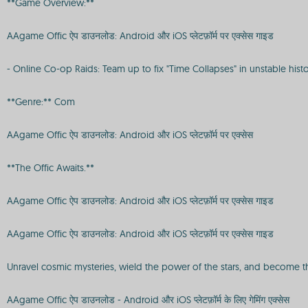
**Game Overview:**
AAgame Offic ऐप डाउनलोड: Android और iOS प्लेटफ़ॉर्म पर एक्सेस गाइड
- Online Co-op Raids: Team up to fix "Time Collapses" in unstable histo
**Genre:** Com
AAgame Offic ऐप डाउनलोड: Android और iOS प्लेटफ़ॉर्म पर एक्सेस
**The Offic Awaits.**
AAgame Offic ऐप डाउनलोड: Android और iOS प्लेटफ़ॉर्म पर एक्सेस गाइड
AAgame Offic ऐप डाउनलोड: Android और iOS प्लेटफ़ॉर्म पर एक्सेस गाइड
Unravel cosmic mysteries, wield the power of the stars, and become the
AAgame Offic ऐप डाउनलोड - Android और iOS प्लेटफ़ॉर्म के लिए गेमिंग एक्सेस