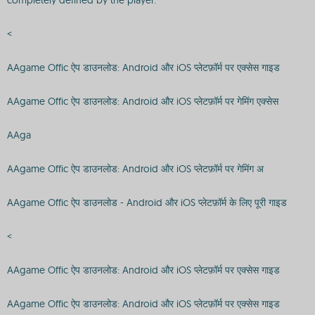
completely defined by the player.
<
AAgame Offic ऐप डाउनलोड: Android और iOS प्लेटफ़ॉर्म पर एक्सेस गाइड
AAgame Offic ऐप डाउनलोड: Android और iOS प्लेटफ़ॉर्म पर गेमिंग एक्सेस
AAga
AAgame Offic ऐप डाउनलोड: Android और iOS प्लेटफ़ॉर्म पर गेमिंग अ
AAgame Offic ऐप डाउनलोड - Android और iOS प्लेटफ़ॉर्म के लिए पूरी गाइड
<
AAgame Offic ऐप डाउनलोड: Android और iOS प्लेटफ़ॉर्म पर एक्सेस गाइड
AAgame Offic ऐप डाउनलोड: Android और iOS प्लेटफ़ॉर्म पर एक्सेस गाइड