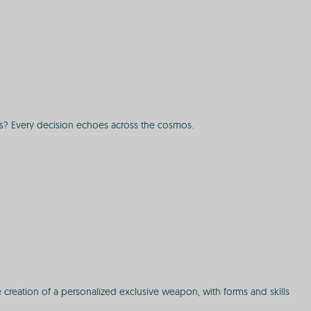
ales? Every decision echoes across the cosmos.
reation of a personalized exclusive weapon, with forms and skills