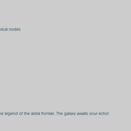
rical nodes.
 legend of the astral frontier. The galaxy awaits your echo!