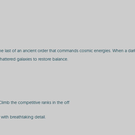
, the last of an ancient order that commands cosmic energies. When a da
hattered galaxies to restore balance.
limb the competitive ranks in the off
 with breathtaking detail.