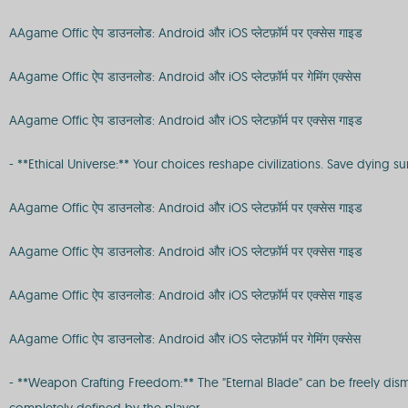
AAgame Offic ऐप डाउनलोड: Android और iOS प्लेटफ़ॉर्म पर एक्सेस गाइड
AAgame Offic ऐप डाउनलोड: Android और iOS प्लेटफ़ॉर्म पर गेमिंग एक्सेस
AAgame Offic ऐप डाउनलोड: Android और iOS प्लेटफ़ॉर्म पर एक्सेस गाइड
- **Ethical Universe:** Your choices reshape civilizations. Save dying 
AAgame Offic ऐप डाउनलोड: Android और iOS प्लेटफ़ॉर्म पर एक्सेस गाइड
AAgame Offic ऐप डाउनलोड: Android और iOS प्लेटफ़ॉर्म पर एक्सेस गाइड
AAgame Offic ऐप डाउनलोड: Android और iOS प्लेटफ़ॉर्म पर एक्सेस गाइड
AAgame Offic ऐप डाउनलोड: Android और iOS प्लेटफ़ॉर्म पर गेमिंग एक्सेस
- **Weapon Crafting Freedom:** The "Eternal Blade" can be freely di