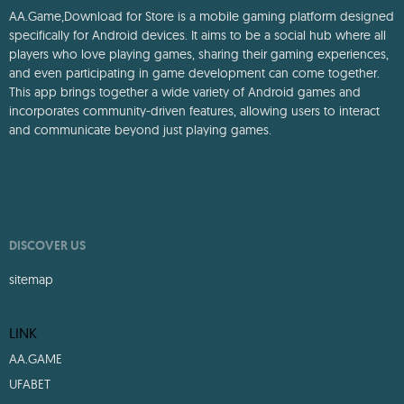
AA.Game,Download for Store is a mobile gaming platform designed
specifically for Android devices. It aims to be a social hub where all
players who love playing games, sharing their gaming experiences,
and even participating in game development can come together.
This app brings together a wide variety of Android games and
incorporates community-driven features, allowing users to interact
and communicate beyond just playing games.
DISCOVER US
sitemap
LINK
AA.GAME
UFABET