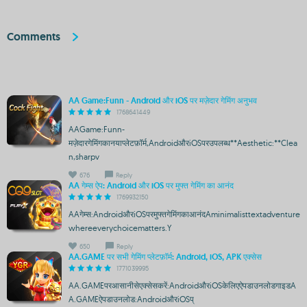
Comments
AA Game:Funn - Android और iOS पर मज़ेदार गेमिंग अनुभव
1768641449
AAGame:Funn-
मज़ेदारगेमिंगकानयाप्लेटफ़ॉर्म,AndroidऔरiOSपरउपलब्ध**Aesthetic:**Clea
n,sharpv
676
Reply
AA गेम्स ऐप: Android और iOS पर मुफ्त गेमिंग का आनंद
1769932150
AAगेम्स:AndroidऔरiOSपरमुफ्तगेमिंगकाआनंदAminimalisttextadventure
whereeverychoicematters.Y
650
Reply
AA.GAME पर सभी गेमिंग प्लेटफ़ॉर्म: Android, iOS, APK एक्सेस
1771039995
AA.GAMEपरआसानीसेएक्सेसकरें:AndroidऔरiOSकेलिएऐपडाउनलोडगाइडA
A.GAMEऐपडाउनलोड:AndroidऔरiOSप्