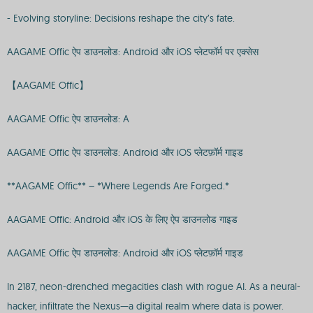
- Evolving storyline: Decisions reshape the city’s fate.
AAGAME Offic ऐप डाउनलोड: Android और iOS प्लेटफॉर्म पर एक्सेस
【AAGAME Offic】
AAGAME Offic ऐप डाउनलोड: A
AAGAME Offic ऐप डाउनलोड: Android और iOS प्लेटफ़ॉर्म गाइड
**AAGAME Offic** – *Where Legends Are Forged.*
AAGAME Offic: Android और iOS के लिए ऐप डाउनलोड गाइड
AAGAME Offic ऐप डाउनलोड: Android और iOS प्लेटफ़ॉर्म गाइड
In 2187, neon-drenched megacities clash with rogue AI. As a neural-
hacker, infiltrate the Nexus—a digital realm where data is power.