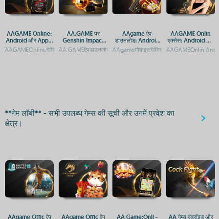
AAGAME Online:
AA.GAME पर
AAgame ऐप
AAGAME Onlin
Android और Apple
Genshin Impact
डाउनलोड: Android
एक्सेस: Android और
के लिए एक्सेस गाइड
APK डाउनलोड और
और iOS प्लेटफ़ॉर्म पर
Apple के लिए APP
AAGAMEOnlineगेमिंगप्लेटफॉर्म:AndroidऔरiOSपरएक्सेसAAGAMEOnlin:AndroidऔरAppleके
AA.GAMEऐपडाउनलोड:AndroidऔरiOSप्लेटफ़ॉर्मपरगेमिंगएक्सेसAA.GA
AAgameमोबाइलगेमिंगप्लेटफ़ॉर्म:AndroidऔरiO
AAGAMEOnlin:Andro
गेम एक्सेस गाइड
गेमिंग एक्सेस
और APK
**गेम लॉबी** - सभी उपलब्ध गेम्स की सूची और उनमें प्रवेश का
क्षेत्र।
AAgame Offic ऐप
AAgame Offic ऐप
AA Game:Onli -
AA गेम्स एंड्रॉइड और