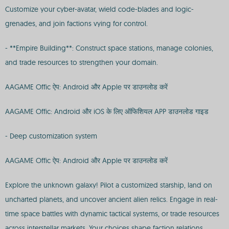
Customize your cyber-avatar, wield code-blades and logic-
grenades, and join factions vying for control.
- **Empire Building**: Construct space stations, manage colonies,
and trade resources to strengthen your domain.
AAGAME Offic ऐप: Android और Apple पर डाउनलोड करें
AAGAME Offic: Android और iOS के लिए ऑफिशियल APP डाउनलोड गाइड
- Deep customization system
AAGAME Offic ऐप: Android और Apple पर डाउनलोड करें
Explore the unknown galaxy! Pilot a customized starship, land on
uncharted planets, and uncover ancient alien relics. Engage in real-
time space battles with dynamic tactical systems, or trade resources
across interstellar markets. Your choices shape faction relations,