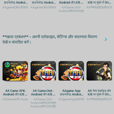
डाउनलोड: Android
डाउनलोड: Android
Android और iOS पर
iOS पर मुफ्त में खेलने
और iOS प्लेटफ़ॉर्म पर
और iOS प्लेटफ़ॉर्म पर
मुफ्त डाउनलोड
के लिए डाउनलोड करें
AAgameOfficऐपडाउनलोड:AndroidऔरiOSप्लेटफ़ॉर्मपरगेमिंगएक्सेसAAgameOfficऐपडाउनलोड:
AAgameOfficऐपडाउनलोड:AndroidऔरiOSप्लेटफ़ॉर्मपरएक्सेसगाइडA
AAGame:Onli-
AAगेम्सएंड्रॉइडऔरiOS
गेमिंग एक्सेस
गेमिंग एक्सेस
AndroidऔरiOSपरमुफ्तगेमिंगएप
**खाता प्रबंधन** - अपनी प्रोफ़ाइल, सेटिंग्स और सदस्यता विवरण
देखें व संपादित करें।
AA Game APK:
AA Game:Onli -
AAgame App
AA गेम्स एंड्रॉइड और
Android और iOS पर
Android और iOS पर
डाउनलोड: Android
iOS पर मुफ्त में खेलने
डाउनलोड करें
मुफ्त गेमिंग एप
और iOS के लिए मुफ्त
के लिए डाउनलोड करें
AAGameAPK:AndroidऔरiOSपरमुफ्तडाउनलोडAAगेम:AndroidऔरiOSकेलिएAPKडाउनलोडA
AAGame:Onli-
AAgameAppडाउनलोड:AndroidऔरiOSकेलिएमुफ्त
AAगेम्सएंड्रॉइडऔरiOS
गेमिंग प्लेटफ़ॉर्म
AndroidऔरiOSपरमुफ्तडाउनलोडऔरगेमिंगAAGame:Onli-
AndroidऔरiOSपरमुफ्तगेमिंगएप