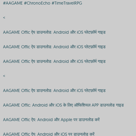
#AAGAME #ChronoEcho #TimeTravelRPG
<
AAGAME Offic ऐप डाउनलोड: Android और iOS प्लेटफ़ॉर्म गाइड
AAGAME Offic ऐप डाउनलोड: Android और iOS प्लेटफ़ॉर्म गाइड
AAGAME Offic ऐप डाउनलोड: Android और iOS प्लेटफ़ॉर्म गाइड
<
AAGAME Offic ऐप डाउनलोड: Android और iOS प्लेटफ़ॉर्म गाइड
AAGAME Offic: Android और iOS के लिए ऑफिशियल APP डाउनलोड गाइड
AAGAME Offic ऐप: Android और Apple पर डाउनलोड करें
AAGAME Offic ऐप: Android और iOS पर डाउनलोड करें