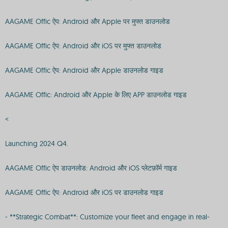
AAGAME Offic ऐप: Android और Apple पर मुफ्त डाउनलोड
AAGAME Offic ऐप: Android और iOS पर मुफ्त डाउनलोड
AAGAME Offic ऐप: Android और Apple डाउनलोड गाइड
AAGAME Offic: Android और Apple के लिए APP डाउनलोड गाइड
<
Launching 2024 Q4.
AAGAME Offic ऐप डाउनलोड: Android और iOS प्लेटफ़ॉर्म गाइड
AAGAME Offic ऐप: Android और iOS पर डाउनलोड गाइड
- **Strategic Combat**: Customize your fleet and engage in real-