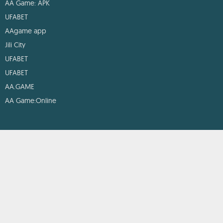
AA Game: APK
UFABET
AAgame app
Jili City
UFABET
UFABET
AA.GAME
AA Game:Online