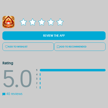
REVIEW THE APP
ADD TO WISHLIST
ADD TO RECOMMENDED
Rating
5.0
5
4
3
2
1
40 reviews