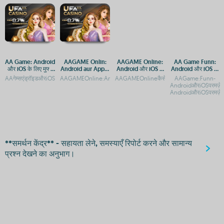
AA Game: Android
AAGAME Onlin:
AAGAME Online:
AA Game Funn:
और iOS के लिए मुफ्त
Android aur Apple
Android और iOS के
Android और iOS पर
डाउनलोड और प्ले
ke liye App aur
लिए ऐप डाउनलोड करें
मज़ेदार गेमिंग अनुभव
AAगेम्सएंड्रॉइडऔरiOSपरमुफ्तमेंखेलनेकेलिएडाउनलोडकरेंAAगेम्स:AndroidऔरiOSपरमुफ्तगेमिंगकाआन
AAGAMEOnline:AndroidऔरAppleडिवाइसपरएक्सेसकरेंAAGAMEOnl
AAGAMEOnlineकैसेडाउनलोडकरें:Androidऔ
AAGame:Funn-
APK Download
AndroidऔरiOSपरमज़ेद
AndroidऔरiOSपरमज़ेदा
**समर्थन केंद्र** - सहायता लेने, समस्याएँ रिपोर्ट करने और सामान्य
प्रश्न देखने का अनुभाग।