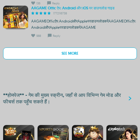
136
Reply
AAGAME Offic ऐप: Android और iOS पर डाउनलोड गाइड
1772116738
AAGAMEOfficऐप:AndroidऔरAppleपरडाउनलोडकरेंAAGAMEOfficऐप:
AndroidऔरAppleपरडाउनलोडकरेंAAGAME
988
Reply
SEE MORE
**होमपेज** - गेम की मुख्य स्क्रीन, जहाँ से आप विभिन्न गेम मोड और
फीचर्स तक पहुँच सकते हैं।