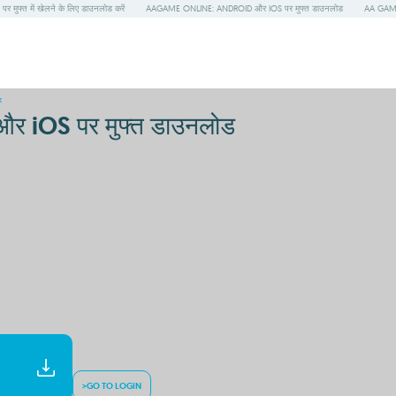
पर मुफ्त में खेलने के लिए डाउनलोड करें
AAGAME ONLINE: ANDROID और IOS पर मुफ्त डाउनलोड
AA GAME 
ड
 iOS पर मुफ्त डाउनलोड
>GO TO LOGIN