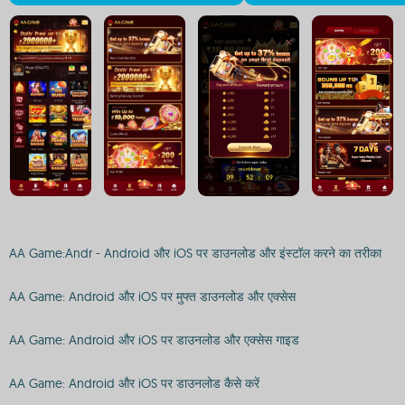
AA Game:Andr - Android और iOS पर डाउनलोड और इंस्टॉल करने का तरीका
AA Game: Android और iOS पर मुफ्त डाउनलोड और एक्सेस
AA Game: Android और iOS पर डाउनलोड और एक्सेस गाइड
AA Game: Android और iOS पर डाउनलोड कैसे करें