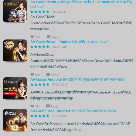
AA.GAME:Mobi पर मोबाइल गेमिंग का आनंद लें - Android और iOS के लिए
एक्सेस करें
1769336186
AA.GAME:Mobi-
AndroidऔरiOSकेलिएआधिकारिकAPPडाउनलोडAA.GAME:Mobiपरगेमिंगऐ
प्सडाउनलोडक
334
Reply
AA Game:Down - Android और iOS पर डाउनलोड करें
1769927845
AAGame:Down-
AndroidऔरiOSपरडाउनलोडकैसेकरेंAAGame:DownकाAndroidऔरiOSऐ
पडाउनलोडकैसेकरेंAAGam
825
Reply
AA Game: Android और iOS के लिए मुफ्त डाउनलोड और गेमप्ले गाइड
1770647249
AAगेम्स:AndroidऔरiOSपरमुफ्तगेमिंगकाअनुभवAAGame:AndroidऔरiOS
केलिएमुफ्तडाउनलोडऔरगेमप्लेगाइ
451
Reply
AA.GAME:Stor - Android और iOS के लिए मुफ्त गेम डाउनलोड
1770938994
AA.GAMEपरStorऐपडाउनलोडकरें:AndroidऔरiOSकेलिएगाइडAA.GAME:
Stor-AndroidऔरiOSकेलिएमुफ्तगेमडा