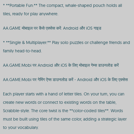
* **Portable Fun:** The compact, whale-shaped pouch holds all
tiles, ready for play anywhere.
AA.GAME मोबाइल पर कैसे एक्सेस करें: Android और iOS गाइड
* **Single & Multiplayer:** Play solo puzzles or challenge friends and
family head-to-head.
AA.GAME:Mobi पर Android और iOS के लिए मोबाइल गेम्स डाउनलोड करें
AA.GAME:Mobi पर गेमिंग ऐप्स डाउनलोड करें - Android और iOS के लिए एक्सेस
Each player starts with a hand of letter tiles. On your turn, you can
create new words or connect to existing words on the table,
Scrabble-style. The core twist is the **color-coded tiles**. Words
must be built using tiles of the same color, adding a strategic layer
to your vocabulary.