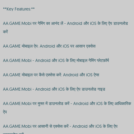
**Key Features:**
AA.GAME:Mobi पर गेमिंग का आनंद लें - Android और iOS के लिए ऐप डाउनलोड
करें
AA.GAME मोबाइल ऐप: Android और iOS पर आसान एक्सेस
AA.GAME:Mobi - Android और iOS के लिए मोबाइल गेमिंग प्लेटफ़ॉर्म
AA.GAME मोबाइल पर कैसे एक्सेस करें: Android और iOS ऐप्स
AA.GAME:Mobi - Android और iOS के लिए ऐप डाउनलोड गाइड
AA.GAME:Mobi पर मुफ्त में डाउनलोड करें - Android और iOS के लिए आधिकारिक
ऐप
AA.GAME:Mobi पर आसानी से एक्सेस करें - Android और iOS के लिए ऐप