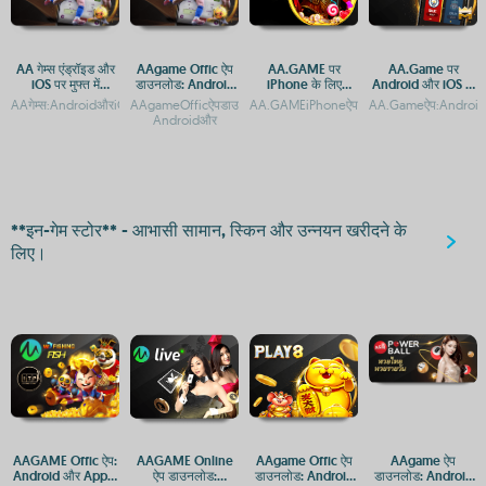
AA गेम्स एंड्रॉइड और
AAgame Offic ऐप
AA.GAME पर
AA.Game पर
iOS पर मुफ्त में
डाउनलोड: Android
iPhone के लिए
Android और iOS के
डाउनलोड करें
और iOS प्लेटफ़ॉर्म पर
Android ऐप्स कैसे
लिए मुफ्त गेम्स
AAगेम्स:AndroidऔरiOSकेलिएमुफ्तगेमिंगऐप्सAAGame:AndroidऔरiOSपरमुफ्तडाउनलोडऔरएक्स
AAgameOfficऐपडाउनलोड:AndroidऔरiOSप्लेटफ़ॉर्मपरगेमिंगएक्सेसAA
AA.GAMEiPhoneऐपडाउनलोड:AndroidऔरiOSप्ल
AA.Gameऐप:Androidऔ
गेमिंग एक्सेस
डाउनलोड करें
डाउनलोड करें
Androidऔर
**इन-गेम स्टोर** - आभासी सामान, स्किन और उन्नयन खरीदने के
लिए।
AAGAME Offic ऐप:
AAGAME Online
AAgame Offic ऐप
AAgame ऐप
Android और Apple
ऐप डाउनलोड:
डाउनलोड: Android
डाउनलोड: Android