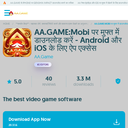
AA.GAME से IPHONE पर GENSHIN IMPACT डाउनलोड करने का तरीका
AA गेम्स एंड्रॉइड और IOS पर मुफ्त में खेलने के लिए डाउनलोड क
HOME
/
**समर्थन केंद्र** - सहायता लेने, समस्याएँ रिपोर्ट करने और सामान्य प्रश्न देखने का अनुभाग।
/
AA.GAME:MOBI पर मुफ्त में डाउनलोड 
AA.GAME:Mobi पर मुफ्त में
डाउनलोड करें - Android और
iOS के लिए ऐप एक्सेस
AA.Game
#2
EDITORS
40
3.3 M
5.0
reviews
downloads
The best video game software
Download App Now
20.3.1.6