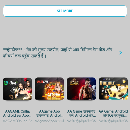
SEE MORE
**होमपेज** - गेम की मुख्य स्क्रीन, जहाँ से आप विभिन्न गेम मोड और
फीचर्स तक पहुँच सकते हैं।
AAGAME Onlin:
AAgame App
AA Game डाउनलोड
AA Game: Android
Android aur Apple
डाउनलोड: Android
करें: Android और
और iOS पर मुफ्त
ke liye App aur
और iOS के लिए गेमिंग
iOS के लिए मुफ्त ऐप
डाउनलोड और एक्सेस
AAGAMEOnline:AndroidऔरAppleडिवाइसपरएक्सेसकरेंAAGAMEOnlin:AndroidऔरAppleक
AAgameAppडाउनलोड:AndroidऔरiOSकेलिएगेमिंगप्लेटफॉर्मAAga
AAगेम्सएंड्रॉइडऔरiOSपरमुफ्तमेंडाउनलोडकरें
AAगेम्सएंड्रॉइडऔरiOSपर
APK Download
प्लेटफॉर्म
एक्सेस
गाइड