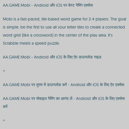
AA.GAME:Mobi - Android और iOS पर बेस्ट गेमिंग एक्सेस
Mobi is a fast-paced, tile-based word game for 2-4 players. The goal
is simple: be the first to use all your letter tiles to create a connected
word grid (like a crossword) in the center of the play area. It’s
Scrabble meets a speed puzzle.
AA.GAME:Mobi - Android और iOS के लिए ऐप डाउनलोड गाइड
<
AA.GAME:Mobi पर मुफ्त में डाउनलोड करें - Android और iOS के लिए ऐप एक्सेस
AA.GAME:Mobi पर मोबाइल गेमिंग का आनंद लें - Android और iOS के लिए एक्सेस
करें
<