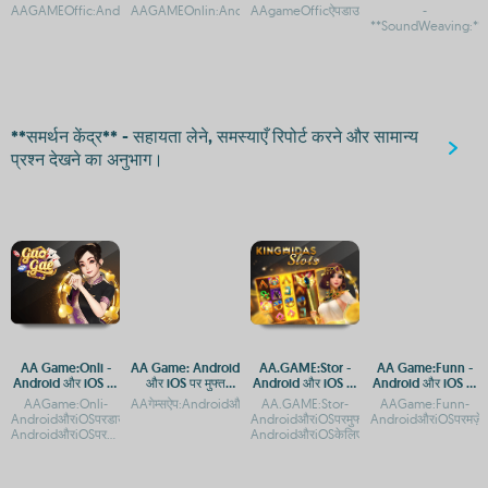
डाउनलोड गाइड
Android और iOS
और iOS प्लेटफ़ॉर्म पर
और iOS प्लेटफ़ॉर्म पर
AAGAMEOffic:AndroidऔरiOSकेलिएऐपडाउनलोडगाइड
AAGAMEOnlin:AndroidaurApplekeliyeAppaurAPKDownloadAAG
AAgameOfficऐपडाउनलोड:AndroidऔरiOSप्लेट
-
प्लेटफ़ॉर्म गाइड
गेमिंग एक्सेस
गेमिंग एक्सेस
**SoundWeaving:**C
**समर्थन केंद्र** - सहायता लेने, समस्याएँ रिपोर्ट करने और सामान्य
प्रश्न देखने का अनुभाग।
AA Game:Onli -
AA Game: Android
AA.GAME:Stor -
AA Game:Funn -
Android और iOS पर
और iOS पर मुफ्त
Android और iOS पर
Android और iOS पर
मुफ्त गेमिंग एपीके
डाउनलोड और एक्सेस
मुफ्त ऐप डाउनलोड करें
मज़ेदार गेमिंग अनुभव
AAGame:Onli-
AAगेम्सऐप:AndroidऔरiOSपरमुफ्तगेमिंगकाआनंदAAगेम्सडाउनलोडकरें:Andr
AA.GAME:Stor-
AAGame:Funn-
गाइड
AndroidऔरiOSपरडाउनलोडAAGame:Onli-
AndroidऔरiOSपरमुफ्तमेंडाउनलोडकरेंAA.GAME
AndroidऔरiOSपरमज़ेद
AndroidऔरiOSपरमुफ्तगेमिंगऐपAAGame:Onli-
AndroidऔरiOSकेलिएऐप्सऔरAPKडाउ
Andr