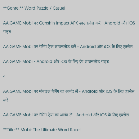
**Genre:** Word Puzzle / Casual
AA.GAME:Mobi पर Genshin Impact APK डाउनलोड करें - Android और iOS
गाइड
AA.GAME:Mobi पर गेमिंग ऐप्स डाउनलोड करें - Android और iOS के लिए एक्सेस
AA.GAME:Mobi - Android और iOS के लिए ऐप डाउनलोड गाइड
<
AA.GAME:Mobi पर मोबाइल गेमिंग का आनंद लें - Android और iOS के लिए एक्सेस
करें
AA.GAME:Mobi पर गेमिंग ऐप्स का आनंद लें - Android और iOS के लिए एक्सेस
**Title:** Mobi: The Ultimate Word Race!