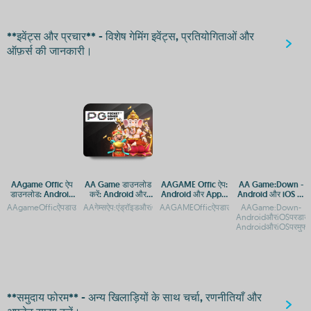
**इवेंट्स और प्रचार** - विशेष गेमिंग इवेंट्स, प्रतियोगिताओं और
ऑफ़र्स की जानकारी।
AAgame Offic ऐप
AA Game डाउनलोड
AAGAME Offic ऐप:
AA Game:Down -
डाउनलोड: Android
करें: Android और
Android और Apple
Android और iOS पर
और iOS प्लेटफ़ॉर्म पर
iOS पर मुफ्त गेमिंग एप
पर डाउनलोड करें
डाउनलोड और एक्सेस
AAgameOfficऐपडाउनलोड:AndroidऔरiOSप्लेटफ़ॉर्मपरएक्सेसगाइडAAgameOfficऐपडाउनलोड:
AAगेम्सऐप:एंड्रॉइडऔरiOSपरमुफ्तगेमिंगकाआनंदAAGameAndroidऔरiOSपर
AAGAMEOfficऐपडाउनलोड:AndroidऔरiOSप्ले
AAGame:Down-
एक्सेस
गाइड
AndroidऔरiOSपरडाउ
AndroidऔरiOSपरमुफ्त
**समुदाय फोरम** - अन्य खिलाड़ियों के साथ चर्चा, रणनीतियाँ और