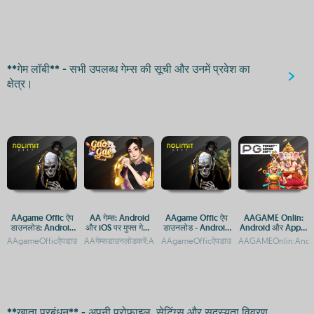
**गेम लॉबी** - सभी उपलब्ध गेम्स की सूची और उनमें प्रवेश का
क्षेत्र।
AAgame Offic ऐप
AA गेम्स: Android
AAgame Offic ऐप
AAGAME Onlin:
डाउनलोड: Android
और iOS पर मुफ्त गेमिंग
डाउनलोड - Android
Android और Apple
और iOS प्लेटफ़ॉर्म पर
का आनंद
और iOS प्लेटफ़ॉर्म पर
के लिए APP एक्सेस
AAgameOfficऐपडाउनलोड:AndroidऔरiOSप्लेटफ़ॉर्मपरएक्सेसगाइडAAgameOfficऐपडाउनलोड:
AAगेम्सडाउनलोडकरें:AndroidऔरiOSकेलिएमुफ्तगेमिंगऐपAAगेम्सएंड्रॉइडऔ
AAgameOfficऐपडाउAAgameOfficऐपडाउनलोड:A
AAGAMEOnlin:Androi
गेमिंग एक्सेस
एक्सेस
**खाता प्रबंधन** - अपनी प्रोफ़ाइल, सेटिंग्स और सदस्यता विवरण