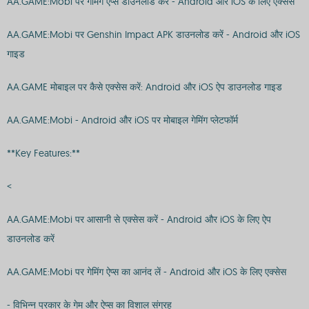
AA.GAME:Mobi पर गेमिंग ऐप्स डाउनलोड करें - Android और iOS के लिए एक्सेस
AA.GAME:Mobi पर Genshin Impact APK डाउनलोड करें - Android और iOS
गाइड
AA.GAME मोबाइल पर कैसे एक्सेस करें: Android और iOS ऐप डाउनलोड गाइड
AA.GAME:Mobi - Android और iOS पर मोबाइल गेमिंग प्लेटफॉर्म
**Key Features:**
<
AA.GAME:Mobi पर आसानी से एक्सेस करें - Android और iOS के लिए ऐप
डाउनलोड करें
AA.GAME:Mobi पर गेमिंग ऐप्स का आनंद लें - Android और iOS के लिए एक्सेस
- विभिन्न प्रकार के गेम और ऐप्स का विशाल संग्रह