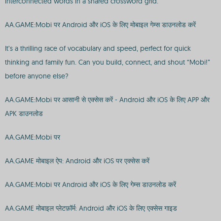
interconnected words in a shared crossword grid.
AA.GAME:Mobi पर Android और iOS के लिए मोबाइल गेम्स डाउनलोड करें
It’s a thrilling race of vocabulary and speed, perfect for quick
thinking and family fun. Can you build, connect, and shout “Mobi!”
before anyone else?
AA.GAME:Mobi पर आसानी से एक्सेस करें - Android और iOS के लिए APP और
APK डाउनलोड
AA.GAME:Mobi पर
AA.GAME मोबाइल ऐप: Android और iOS पर एक्सेस करें
AA.GAME:Mobi पर Android और iOS के लिए गेम्स डाउनलोड करें
AA.GAME मोबाइल प्लेटफ़ॉर्म: Android और iOS के लिए एक्सेस गाइड