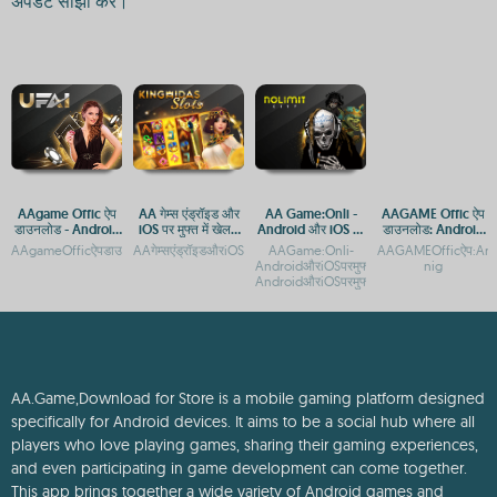
अपडेट साझा करें।
AAgame Offic ऐप
AA गेम्स एंड्रॉइड और
AA Game:Onli -
AAGAME Offic ऐप
डाउनलोड - Android
iOS पर मुफ्त में खेलने
Android और iOS पर
डाउनलोड: Android
और iOS प्लेटफ़ॉर्म के
के लिए
मुफ्त गेमिंग एप
और iOS प्लेटफॉर्म
AAgameOfficऐपडाउनलोड:AndroidऔरiOSप्लेटफ़ॉर्मपरएक्सेसगाइडAAgameOfficऐपडाउनलोड:
AAगेम्सएंड्रॉइडऔरiOSपरमुफAAगेम्स:AndroidऔरiOSपरमुफ्तगेमिंगकाआनं
AAGame:Onli-
AAGAMEOfficऐप:Andr
लिए पूरी गाइड
गाइड
AndroidऔरiOSपरमुफ्तडाउनलोडऔरएक्सेसAAG
nig
AndroidऔरiOSपरमुफ्तगेमिंगऐपThe
AA.Game,Download for Store is a mobile gaming platform designed
specifically for Android devices. It aims to be a social hub where all
players who love playing games, sharing their gaming experiences,