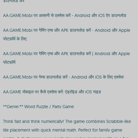
डाउनलोड करें
AA.GAME:Mobi पर आसानी से एक्सेस करें - Android और iOS ऐप डाउनलोड
AA.GAME:Mobi पर गेमिंग एप्स और APK डाउनलोड करें - Android और Apple
प्लेटफ़ॉर्म के लिए
AA.GAME:Mobi पर गेमिंग एप्स और APK डाउनलोड करें | Android और Apple
प्लेटफ़ॉर्म
AA.GAME:Mobi पर गेम्स डाउनलोड करें - Android और iOS के लिए एक्सेस
AA.GAME मोबाइल पर कैसे एक्सेस करें: एंड्रॉइड और iOS गाइड
**Genre:** Word Puzzle / Party Game
Think fast and think numerically! The game combines Scrabble-like
tile placement with quick mental math. Perfect for family game