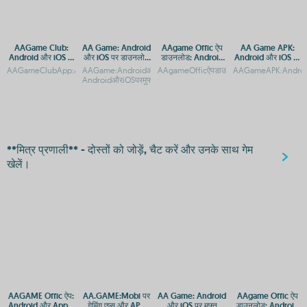
AAGame Club:
AA Game: Android
AAgame Offic ऐप
AA Game APK:
Android और iOS के
और iOS पर डाउनलोड
डाउनलोड: Android
Android और iOS पर
लिए ऐप डाउनलोड गाइड
और एक्सेस गाइड
और iOS प्लेटफ़ॉर्म पर
डाउनलोड करें
AAGameClubApp:AndroidऔरiOSप्लेटफ़ॉर्मपरडाउनलोडगाइडAAGameClubApp:Androidऔर
AAGame:AndroidऔरiOSपरडाउनलोडऔरएक्सेसगाइडAAGame:Andr-
AAgameOfficऐपडाउनलोड:AndroidऔरiOSप्लेटफ
AAGameAPK:Android
एक्सेस गाइड
AndroidऔरiOSपरमुफ्तडाउनलोडAAगेम्सएंड
**मित्र प्रणाली** - दोस्तों को जोड़ें, चैट करें और उनके साथ गेम
खेलें।
AAGAME Offic ऐप:
AA.GAME:Mobi पर
AA Game: Android
AAgame Offic ऐप
Android और Apple
गेमिंग एप्स और APK
और iOS पर मुफ्त
डाउनलोड: Android