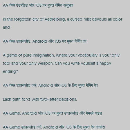
AA गेम्स एंड्रॉइड और iOS पर मुफ्त गेमिंग अनुभव
In the forgotten city of Aethelburg, a cursed mist devours all color
and
AA गेम्स डाउनलोड: Android और iOS पर मुफ्त गेमिंग एप
A game of pure imagination, where your vocabulary is your only
tool and your only weapon. Can you write yourself a happy
ending?
AA गेम्स डाउनलोड करें: Android और iOS के लिए मुफ्त गेमिंग ऐप
Each path forks with two-letter decisions:
AA Game: Android और iOS पर मुफ्त डाउनलोड और गेमप्ले गाइड
AA Game डाउनलोड करें: Android और iOS के लिए मुफ्त ऐप एक्सेस