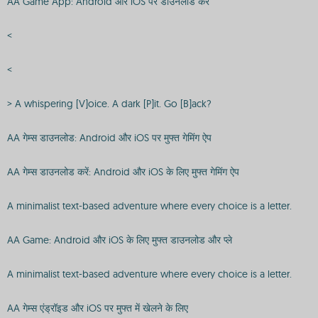
AA Game App: Android और iOS पर डाउनलोड करें
<
<
> A whispering [V]oice. A dark [P]it. Go [B]ack?
AA गेम्स डाउनलोड: Android और iOS पर मुफ्त गेमिंग ऐप
AA गेम्स डाउनलोड करें: Android और iOS के लिए मुफ्त गेमिंग ऐप
A minimalist text-based adventure where every choice is a letter.
AA Game: Android और iOS के लिए मुफ्त डाउनलोड और प्ले
A minimalist text-based adventure where every choice is a letter.
AA गेम्स एंड्रॉइड और iOS पर मुफ्त में खेलने के लिए