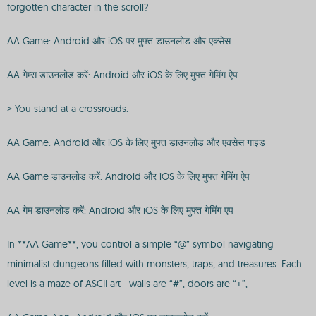
forgotten character in the scroll?
AA Game: Android और iOS पर मुफ्त डाउनलोड और एक्सेस
AA गेम्स डाउनलोड करें: Android और iOS के लिए मुफ्त गेमिंग ऐप
> You stand at a crossroads.
AA Game: Android और iOS के लिए मुफ्त डाउनलोड और एक्सेस गाइड
AA Game डाउनलोड करें: Android और iOS के लिए मुफ्त गेमिंग ऐप
AA गेम डाउनलोड करें: Android और iOS के लिए मुफ्त गेमिंग एप
In **AA Game**, you control a simple “@” symbol navigating
minimalist dungeons filled with monsters, traps, and treasures. Each
level is a maze of ASCII art—walls are “#”, doors are “+”,