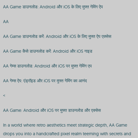
AA Game डाउनलोड: Android और iOS के लिए मुफ्त गेमिंग ऐप
AA
AA Game डाउनलोड करें: Android और iOS के लिए मुफ्त ऐप एक्सेस
AA Game कैसे डाउनलोड करें: Android और iOS गाइड
AA गेम्स डाउनलोड: Android और iOS पर मुफ्त गेमिंग एप
AA गेम्स ऐप: एंड्रॉइड और iOS पर मुफ्त गेमिंग का आनंद
<
AA Game: Android और iOS पर मुफ्त डाउनलोड और एक्सेस
In a world where retro aesthetics meet strategic depth, AA Game
drops you into a handcrafted pixel realm teeming with secrets and