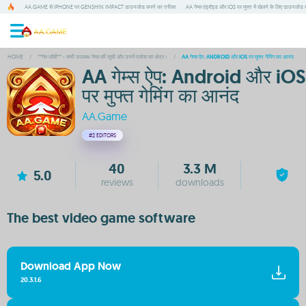
AA.GAME से IPHONE पर GENSHIN IMPACT डाउनलोड करने का तरीका
AA गेम्स एंड्रॉइड और IOS पर मुफ्त में खेलने के लिए डाउनलोड क
HOME
/
**गेम लॉबी** - सभी उपलब्ध गेम्स की सूची और उनमें प्रवेश का क्षेत्र।
/
AA गेम्स ऐप: ANDROID और IOS पर मुफ्त गेमिंग का आनंद
AA गेम्स ऐप: Android और iOS
पर मुफ्त गेमिंग का आनंद
AA.Game
#2
EDITORS
40
3.3 M
5.0
reviews
downloads
The best video game software
Download App Now
20.3.1.6