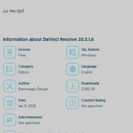
AA गेम्स एंड्रॉ
Information about DaVinci Resolve 20.3.1.6
License
Op. System
Free
Windows
Category
Language
Editors
English
Author
Downloads
Blackmagic Design
3,250,119
Date
Content Rating
Jan 9, 2026
Not specified
Advertisement
Not specified