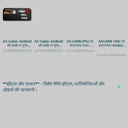
AA Game: Android
AA Game: Android
AA.GAME:iPho ऐप
AAGAME Offic ऐप
और iOS पर मुफ्त
और iOS पर मुफ्त
डाउनलोड गाइड -
डाउनलोड: Android
डाउनलोड
डाउनलोड और एक्सेस
Android और iOS
और iOS प्लेटफ़ॉर्म
AAगेम्सएंड्रॉइडऔरiOSकेलिएडाउनलोडगाइडAAGame:AndroidऔरiAAGame:AndroidऔरiOSपर
AAगेम्सएंड्रॉइडऔरiOSपरमुफ्तमेंडाउनलोडकरेंAAGameडाउनलोड:Androidऔ
AA.GAMEपरiPhoneकेलिएAPPऔरAPKडाउनलोडक
-
गाइड
प्लेटफ़ॉर्म
गाइड
Dynamic4Xgameplay:
**इवेंट्स और प्रचार** - विशेष गेमिंग इवेंट्स, प्रतियोगिताओं और
ऑफ़र्स की जानकारी।