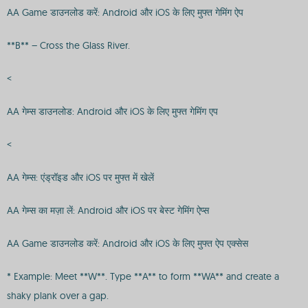
AA Game डाउनलोड करें: Android और iOS के लिए मुफ्त गेमिंग ऐप
**B** – Cross the Glass River.
<
AA गेम्स डाउनलोड: Android और iOS के लिए मुफ्त गेमिंग एप
<
AA गेम्स: एंड्रॉइड और iOS पर मुफ्त में खेलें
AA गेम्स का मज़ा लें: Android और iOS पर बेस्ट गेमिंग ऐप्स
AA Game डाउनलोड करें: Android और iOS के लिए मुफ्त ऐप एक्सेस
* Example: Meet **W**. Type **A** to form **WA** and create a
shaky plank over a gap.