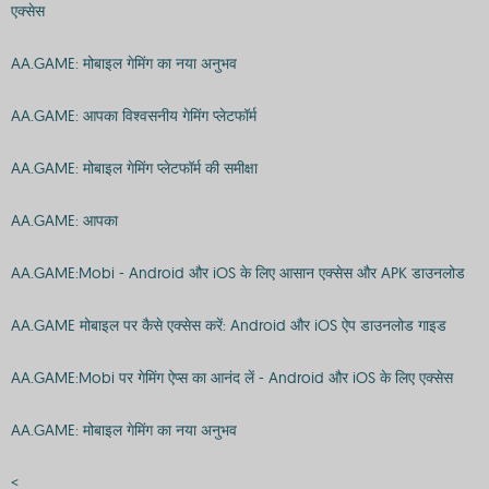
एक्सेस
AA.GAME: मोबाइल गेमिंग का नया अनुभव
AA.GAME: आपका विश्वसनीय गेमिंग प्लेटफॉर्म
AA.GAME: मोबाइल गेमिंग प्लेटफॉर्म की समीक्षा
AA.GAME: आपका
AA.GAME:Mobi - Android और iOS के लिए आसान एक्सेस और APK डाउनलोड
AA.GAME मोबाइल पर कैसे एक्सेस करें: Android और iOS ऐप डाउनलोड गाइड
AA.GAME:Mobi पर गेमिंग ऐप्स का आनंद लें - Android और iOS के लिए एक्सेस
AA.GAME: मोबाइल गेमिंग का नया अनुभव
<