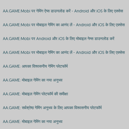
AA.GAME:Mobi पर गेमिंग ऐप्स डाउनलोड करें - Android और iOS के लिए एक्सेस
AA.GAME:Mobi पर मोबाइल गेमिंग का आनंद लें - Android और iOS के लिए एक्सेस
AA.GAME:Mobi पर Android और iOS के लिए मोबाइल गेम्स डाउनलोड करें
AA.GAME:Mobi पर मोबाइल गेमिंग का आनंद लें - Android और iOS के लिए एक्सेस
AA.GAME: आपका विश्वसनीय गेमिंग प्लेटफॉर्म
AA.GAME: मोबाइल गेमिंग का नया अनुभव
AA.GAME: मोबाइल गेमिंग प्लेटफॉर्म की समीक्षा
AA.GAME: सर्वश्रेष्ठ गेमिंग अनुभव के लिए आपका विश्वसनीय प्लेटफॉर्म
AA.GAME: मोबाइल गेमिंग का नया अनुभव