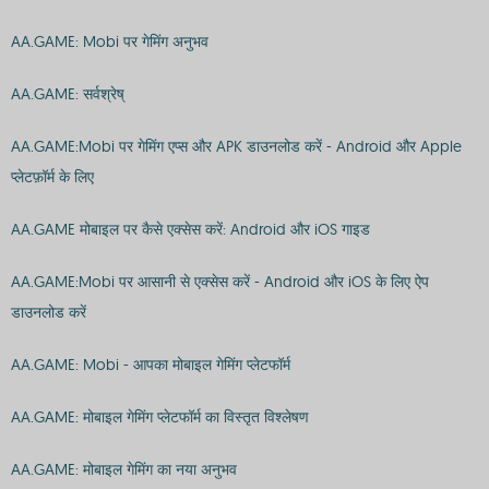
AA.GAME: Mobi पर गेमिंग अनुभव
AA.GAME: सर्वश्रेष्
AA.GAME:Mobi पर गेमिंग एप्स और APK डाउनलोड करें - Android और Apple
प्लेटफ़ॉर्म के लिए
AA.GAME मोबाइल पर कैसे एक्सेस करें: Android और iOS गाइड
AA.GAME:Mobi पर आसानी से एक्सेस करें - Android और iOS के लिए ऐप
डाउनलोड करें
AA.GAME: Mobi - आपका मोबाइल गेमिंग प्लेटफॉर्म
AA.GAME: मोबाइल गेमिंग प्लेटफॉर्म का विस्तृत विश्लेषण
AA.GAME: मोबाइल गेमिंग का नया अनुभव