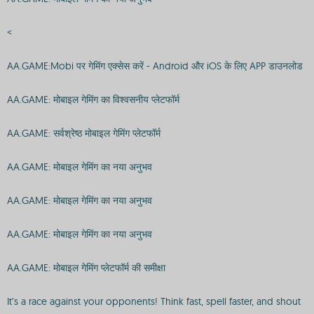
<
AA.GAME:Mobi पर गेमिंग एक्सेस करें - Android और iOS के लिए APP डाउनलोड
AA.GAME: मोबाइल गेमिंग का विश्वसनीय प्लेटफॉर्म
AA.GAME: सर्वश्रेष्ठ मोबाइल गेमिंग प्लेटफॉर्म
AA.GAME: मोबाइल गेमिंग का नया अनुभव
AA.GAME: मोबाइल गेमिंग का नया अनुभव
AA.GAME: मोबाइल गेमिंग का नया अनुभव
AA.GAME: मोबाइल गेमिंग प्लेटफॉर्म की समीक्षा
It’s a race against your opponents! Think fast, spell faster, and shout