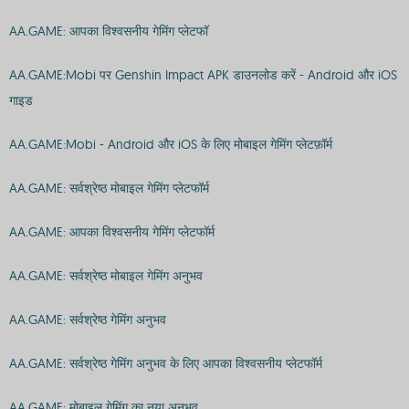
AA.GAME: आपका विश्वसनीय गेमिंग प्लेटफॉ
AA.GAME:Mobi पर Genshin Impact APK डाउनलोड करें - Android और iOS
गाइड
AA.GAME:Mobi - Android और iOS के लिए मोबाइल गेमिंग प्लेटफ़ॉर्म
AA.GAME: सर्वश्रेष्ठ मोबाइल गेमिंग प्लेटफॉर्म
AA.GAME: आपका विश्वसनीय गेमिंग प्लेटफॉर्म
AA.GAME: सर्वश्रेष्ठ मोबाइल गेमिंग अनुभव
AA.GAME: सर्वश्रेष्ठ गेमिंग अनुभव
AA.GAME: सर्वश्रेष्ठ गेमिंग अनुभव के लिए आपका विश्वसनीय प्लेटफॉर्म
AA.GAME: मोबाइल गेमिंग का नया अनुभव