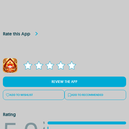
Rate this App
REVIEW THE APP
ADD TO WISHLIST
ADD TO RECOMMENDED
Rating
5
4