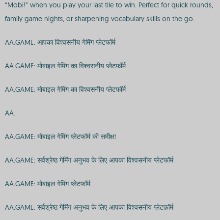
“Mobi!” when you play your last tile to win. Perfect for quick rounds,
family game nights, or sharpening vocabulary skills on the go.
AA.GAME: आपका विश्वसनीय गेमिंग प्लेटफॉर्म
AA.GAME: मोबाइल गेमिंग का विश्वसनीय प्लेटफॉर्म
AA.GAME: मोबाइल गेमिंग का विश्वसनीय प्लेटफॉर्म
AA.
AA.GAME: मोबाइल गेमिंग प्लेटफॉर्म की समीक्षा
AA.GAME: सर्वश्रेष्ठ गेमिंग अनुभव के लिए आपका विश्वसनीय प्लेटफॉर्म
AA.GAME: मोबाइल गेमिंग प्लेटफॉर्म
AA.GAME: सर्वश्रेष्ठ गेमिंग अनुभव के लिए आपका विश्वसनीय प्लेटफ़ॉर्म