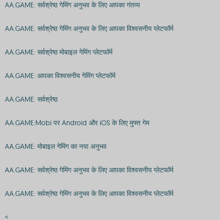
AA.GAME: सर्वश्रेष्ठ गेमिंग अनुभव के लिए आपका गंतव्य
AA.GAME: सर्वश्रेष्ठ गेमिंग अनुभव के लिए आपका विश्वसनीय प्लेटफॉर्म
AA.GAME: सर्वश्रेष्ठ मोबाइल गेमिंग प्लेटफॉर्म
AA.GAME: आपका विश्वसनीय गेमिंग प्लेटफॉर्म
AA.GAME: सर्वश्रेष्ठ
AA.GAME:Mobi पर Android और iOS के लिए मुफ्त गेम
AA.GAME: मोबाइल गेमिंग का नया अनुभव
AA.GAME: सर्वश्रेष्ठ गेमिंग अनुभव के लिए आपका विश्वसनीय प्लेटफॉर्म
AA.GAME: सर्वश्रेष्ठ गेमिंग अनुभव के लिए आपका विश्वसनीय प्लेटफॉर्म
<