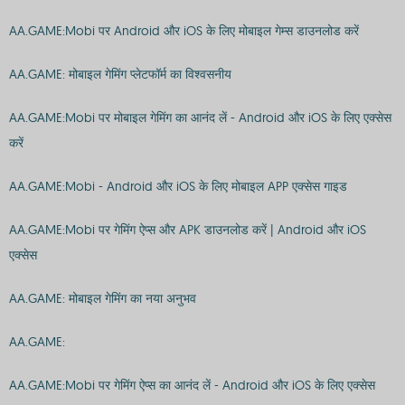
AA.GAME:Mobi पर Android और iOS के लिए मोबाइल गेम्स डाउनलोड करें
AA.GAME: मोबाइल गेमिंग प्लेटफॉर्म का विश्वसनीय
AA.GAME:Mobi पर मोबाइल गेमिंग का आनंद लें - Android और iOS के लिए एक्सेस
करें
AA.GAME:Mobi - Android और iOS के लिए मोबाइल APP एक्सेस गाइड
AA.GAME:Mobi पर गेमिंग ऐप्स और APK डाउनलोड करें | Android और iOS
एक्सेस
AA.GAME: मोबाइल गेमिंग का नया अनुभव
AA.GAME:
AA.GAME:Mobi पर गेमिंग ऐप्स का आनंद लें - Android और iOS के लिए एक्सेस