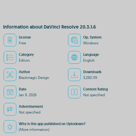
Information about DaVinci Resolve 20.3.1.6
License
Op. System
Free
Windows
Category
Language
Editors
English
Author
Downloads
Blackmagic Design
3,250,119
Date
Content Rating
Jan 9, 2026
Not specified
Advertisement
Not specified
Why is this app published on Uptodown?
(More information)