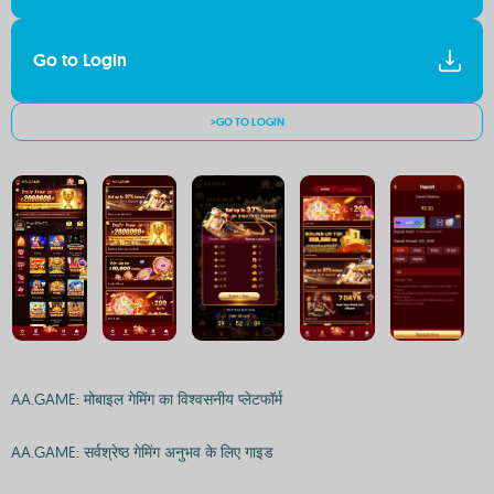
Go to Login
>GO TO LOGIN
AA.GAME: मोबाइल गेमिंग का विश्वसनीय प्लेटफॉर्म
AA.GAME: सर्वश्रेष्ठ गेमिंग अनुभव के लिए गाइड