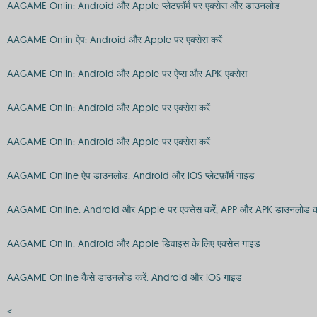
AAGAME Onlin: Android और Apple प्लेटफ़ॉर्म पर एक्सेस और डाउनलोड
AAGAME Onlin ऐप: Android और Apple पर एक्सेस करें
AAGAME Onlin: Android और Apple पर ऐप्स और APK एक्सेस
AAGAME Onlin: Android और Apple पर एक्सेस करें
AAGAME Onlin: Android और Apple पर एक्सेस करें
AAGAME Online ऐप डाउनलोड: Android और iOS प्लेटफ़ॉर्म गाइड
AAGAME Online: Android और Apple पर एक्सेस करें, APP और APK डाउनलोड कर
AAGAME Onlin: Android और Apple डिवाइस के लिए एक्सेस गाइड
AAGAME Online कैसे डाउनलोड करें: Android और iOS गाइड
<