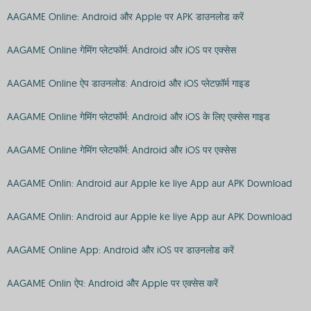
AAGAME Online: Android और Apple पर APK डाउनलोड करें
AAGAME Online गेमिंग प्लेटफॉर्म: Android और iOS पर एक्सेस
AAGAME Online ऐप डाउनलोड: Android और iOS प्लेटफ़ॉर्म गाइड
AAGAME Online गेमिंग प्लेटफॉर्म: Android और iOS के लिए एक्सेस गाइड
AAGAME Online गेमिंग प्लेटफॉर्म: Android और iOS पर एक्सेस
AAGAME Onlin: Android aur Apple ke liye App aur APK Download
AAGAME Onlin: Android aur Apple ke liye App aur APK Download
AAGAME Online App: Android और iOS पर डाउनलोड करें
AAGAME Onlin ऐप: Android और Apple पर एक्सेस करें