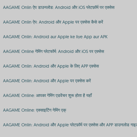
AAGAME Onlin ऐप डाउनलोड: Android और iOS प्लेटफ़ॉर्म पर एक्सेस
AAGAME Onlin ऐप: Android और Apple पर एक्सेस कैसे करें
AAGAME Onlin: Android aur Apple ke liye App aur APK
AAGAME Online गेमिंग प्लेटफॉर्म: Android और iOS पर एक्सेस
AAGAME Onlin: Android और Apple के लिए APP एक्सेस
AAGAME Onlin: Android और Apple पर एक्सेस करें
AAGAME Online: आपका गेमिंग एडवेंचर शुरू होता है यहाँ
AAGAME Online: एक्साइटिंग गेमिंग एक्
AAGAME Onlin: Android और Apple प्लेटफ़ॉर्म पर एक्सेस और APP डाउनलोड गाइ