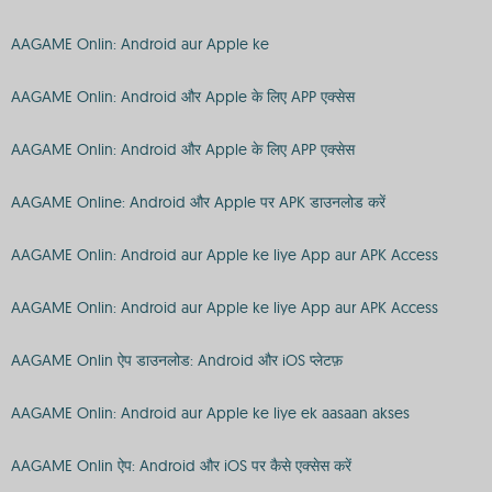
AAGAME Onlin: Android aur Apple ke
AAGAME Onlin: Android और Apple के लिए APP एक्सेस
AAGAME Onlin: Android और Apple के लिए APP एक्सेस
AAGAME Online: Android और Apple पर APK डाउनलोड करें
AAGAME Onlin: Android aur Apple ke liye App aur APK Access
AAGAME Onlin: Android aur Apple ke liye App aur APK Access
AAGAME Onlin ऐप डाउनलोड: Android और iOS प्लेटफ़
AAGAME Onlin: Android aur Apple ke liye ek aasaan akses
AAGAME Onlin ऐप: Android और iOS पर कैसे एक्सेस करें