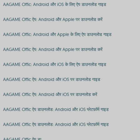
AAGAME Offic: Android और iOS के लिए ऐप डाउनलोड गाइड
AAGAME Offic ऐप: Android और Apple पर डाउनलोड करें
AAGAME Offic: Android और Apple के लिए ऐप डाउनलोड गाइड
AAGAME Offic ऐप: Android और Apple पर डाउनलोड करें
AAGAME Offic: Android और iOS के लिए ऐप डाउनलोड गाइड
AAGAME Offic ऐप: Android और iOS पर डाउनलोड गाइड
AAGAME Offic ऐप: Android और iOS पर डाउनलोड करें
AAGAME Offic ऐप डाउनलोड: Android और iOS प्लेटफ़ॉर्म गाइड
AAGAME Offic ऐप डाउनलोड: Android और iOS प्लेटफ़ॉर्म गाइड
AAGAME Offic ऐप डा