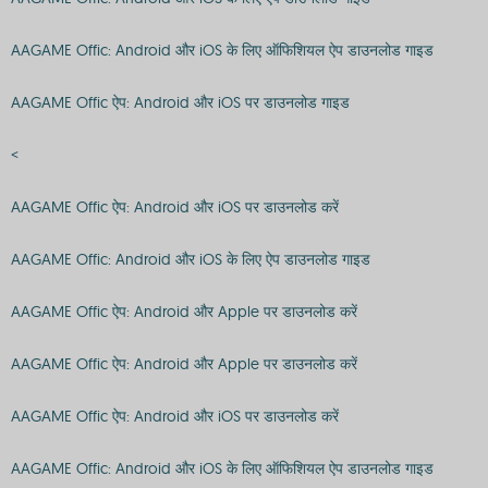
AAGAME Offic: Android और iOS के लिए ऑफिशियल ऐप डाउनलोड गाइड
AAGAME Offic ऐप: Android और iOS पर डाउनलोड गाइड
<
AAGAME Offic ऐप: Android और iOS पर डाउनलोड करें
AAGAME Offic: Android और iOS के लिए ऐप डाउनलोड गाइड
AAGAME Offic ऐप: Android और Apple पर डाउनलोड करें
AAGAME Offic ऐप: Android और Apple पर डाउनलोड करें
AAGAME Offic ऐप: Android और iOS पर डाउनलोड करें
AAGAME Offic: Android और iOS के लिए ऑफिशियल ऐप डाउनलोड गाइड