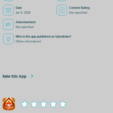
Date
Content Rating
Jan 9, 2026
Not specified
Advertisement
Not specified
Why is this app published on Uptodown?
(More information)
Rate this App