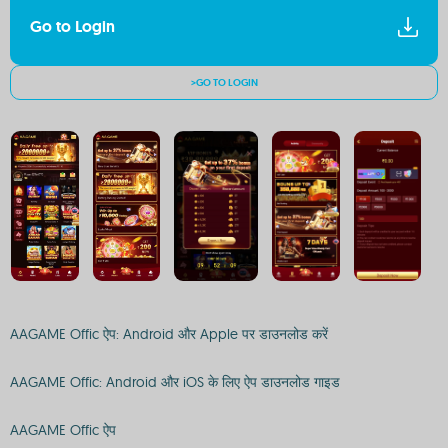
Go to Login
>GO TO LOGIN
AAGAME Offic ऐप: Android और Apple पर डाउनलोड करें
AAGAME Offic: Android और iOS के लिए ऐप डाउनलोड गाइड
AAGAME Offic ऐप