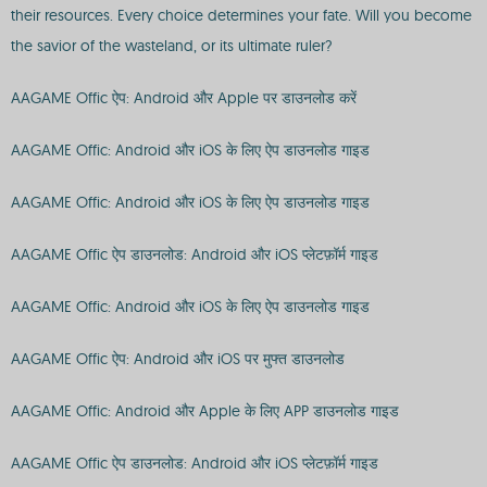
their resources. Every choice determines your fate. Will you become
the savior of the wasteland, or its ultimate ruler?
AAGAME Offic ऐप: Android और Apple पर डाउनलोड करें
AAGAME Offic: Android और iOS के लिए ऐप डाउनलोड गाइड
AAGAME Offic: Android और iOS के लिए ऐप डाउनलोड गाइड
AAGAME Offic ऐप डाउनलोड: Android और iOS प्लेटफ़ॉर्म गाइड
AAGAME Offic: Android और iOS के लिए ऐप डाउनलोड गाइड
AAGAME Offic ऐप: Android और iOS पर मुफ्त डाउनलोड
AAGAME Offic: Android और Apple के लिए APP डाउनलोड गाइड
AAGAME Offic ऐप डाउनलोड: Android और iOS प्लेटफ़ॉर्म गाइड