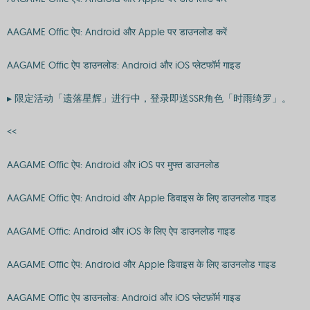
AAGAME Offic ऐप: Android और Apple पर डाउनलोड करें
AAGAME Offic ऐप डाउनलोड: Android और iOS प्लेटफॉर्म गाइड
▸ 限定活动「遗落星辉」进行中，登录即送SSR角色「时雨绮罗」。
<<
AAGAME Offic ऐप: Android और iOS पर मुफ्त डाउनलोड
AAGAME Offic ऐप: Android और Apple डिवाइस के लिए डाउनलोड गाइड
AAGAME Offic: Android और iOS के लिए ऐप डाउनलोड गाइड
AAGAME Offic ऐप: Android और Apple डिवाइस के लिए डाउनलोड गाइड
AAGAME Offic ऐप डाउनलोड: Android और iOS प्लेटफ़ॉर्म गाइड