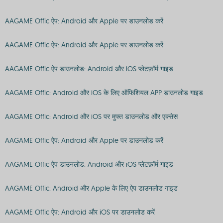
AAGAME Offic ऐप: Android और Apple पर डाउनलोड करें
AAGAME Offic ऐप: Android और Apple पर डाउनलोड करें
AAGAME Offic ऐप डाउनलोड: Android और iOS प्लेटफ़ॉर्म गाइड
AAGAME Offic: Android और iOS के लिए ऑफिशियल APP डाउनलोड गाइड
AAGAME Offic: Android और iOS पर मुफ्त डाउनलोड और एक्सेस
AAGAME Offic ऐप: Android और Apple पर डाउनलोड करें
AAGAME Offic ऐप डाउनलोड: Android और iOS प्लेटफ़ॉर्म गाइड
AAGAME Offic: Android और Apple के लिए ऐप डाउनलोड गाइड
AAGAME Offic ऐप: Android और iOS पर डाउनलोड करें