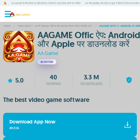
AA.GAME से IPHONE पर GENSHIN IMPACT डाउनलोड करने का तरीका
AA गेम्स एंड्रॉइड और IOS पर मुफ्त में खेलने के लिए डाउनलोड क
HOME
/
**खाता प्रबंधन** - अपनी प्रोफ़ाइल, सेटिंग्स और सदस्यता विवरण देखें व संपादित करें।
/
AAGAME OFFIC ऐप: ANDROID और APPLE 
AAGAME Offic ऐप: Android
और Apple पर डाउनलोड करें
AA.Game
#2
EDITORS
40
3.3 M
5.0
reviews
downloads
The best video game software
Download App Now
20.3.1.6