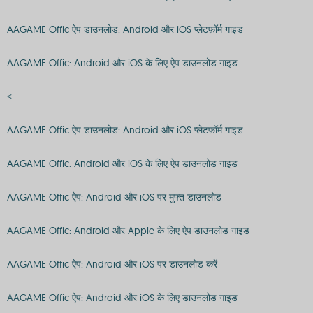
AAGAME Offic ऐप डाउनलोड: Android और iOS प्लेटफ़ॉर्म गाइड
AAGAME Offic: Android और iOS के लिए ऐप डाउनलोड गाइड
<
AAGAME Offic ऐप डाउनलोड: Android और iOS प्लेटफ़ॉर्म गाइड
AAGAME Offic: Android और iOS के लिए ऐप डाउनलोड गाइड
AAGAME Offic ऐप: Android और iOS पर मुफ्त डाउनलोड
AAGAME Offic: Android और Apple के लिए ऐप डाउनलोड गाइड
AAGAME Offic ऐप: Android और iOS पर डाउनलोड करें
AAGAME Offic ऐप: Android और iOS के लिए डाउनलोड गाइड