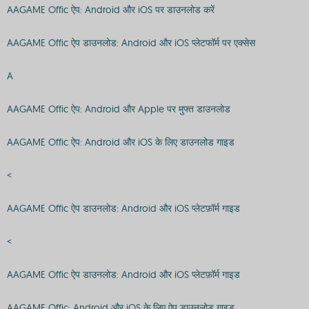
AAGAME Offic ऐप: Android और iOS पर डाउनलोड करें
AAGAME Offic ऐप डाउनलोड: Android और iOS प्लेटफॉर्म पर एक्सेस
A
AAGAME Offic ऐप: Android और Apple पर मुफ्त डाउनलोड
AAGAME Offic ऐप: Android और iOS के लिए डाउनलोड गाइड
<
AAGAME Offic ऐप डाउनलोड: Android और iOS प्लेटफ़ॉर्म गाइड
<
AAGAME Offic ऐप डाउनलोड: Android और iOS प्लेटफ़ॉर्म गाइड
AAGAME Offic: Android और iOS के लिए ऐप डाउनलोड गाइड