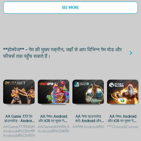
SEE MORE
**होमपेज** - गेम की मुख्य स्क्रीन, जहाँ से आप विभिन्न गेम मोड और
फीचर्स तक पहुँच सकते हैं।
AA Game 777 ऐप
AA गेम्स: Android
AA गेम्स डाउनलोड
AA गेम्स: Android
डाउनलोड - Android
और iOS पर मुफ्त गेमिंग
करें: Android और
और iOS पर मुफ्त गेमिंग
और iOS प्लेटफ़ॉर्म
का अनुभव
iOS के लिए मुफ्त गेमिंग
ऐप्स का एक्सेस
AAGame777ऐपडाउनलोड-
AAGameडाउनलोड:AndroidऔरiOSपरमुफ्तगेमिंगअनुभवAAGame-
AAगेम्स:AndroidऔरiOSकेलिएबेस्टगेमिंगऐप्स
***Choice&Conseque
गाइड
ऐप
AndroidऔरiOSपरगेमिंगएक्सेसAAGame777ऐपडाउनलोड-
AndroidऔरiOSकेलिएमुफ्तडाउनलोडAAगेम्सए
AndroidऔरiOSप्लेटफॉर्मपर