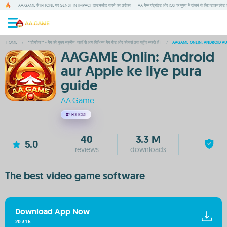
AA.GAME से IPHONE पर GENSHIN IMPACT डाउनलोड करने का तरीका
AA गेम्स एंड्रॉइड और IOS पर मुफ्त में खेलने के लिए डाउनलोड क
HOME
/
**होमपेज** - गेम की मुख्य स्क्रीन, जहाँ से आप विभिन्न गेम मोड और फीचर्स तक पहुँच सकते हैं।
/
AAGAME ONLIN: ANDROID AUR
AAGAME Onlin: Android
aur Apple ke liye pura
guide
AA.Game
#2
EDITORS
40
3.3 M
5.0
reviews
downloads
The best video game software
Download App Now
20.3.1.6