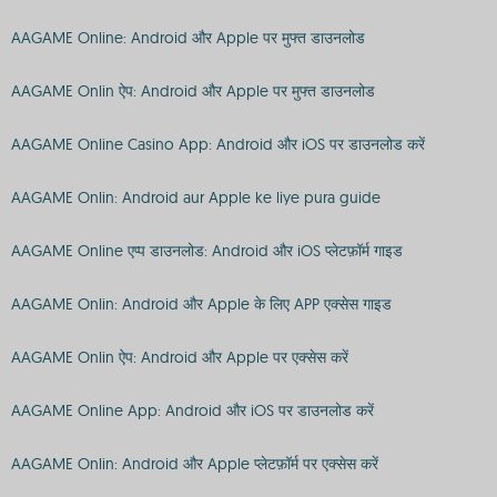
AAGAME Online: Android और Apple पर मुफ्त डाउनलोड
AAGAME Onlin ऐप: Android और Apple पर मुफ्त डाउनलोड
AAGAME Online Casino App: Android और iOS पर डाउनलोड करें
AAGAME Onlin: Android aur Apple ke liye pura guide
AAGAME Online एप्प डाउनलोड: Android और iOS प्लेटफ़ॉर्म गाइड
AAGAME Onlin: Android और Apple के लिए APP एक्सेस गाइड
AAGAME Onlin ऐप: Android और Apple पर एक्सेस करें
AAGAME Online App: Android और iOS पर डाउनलोड करें
AAGAME Onlin: Android और Apple प्लेटफ़ॉर्म पर एक्सेस करें