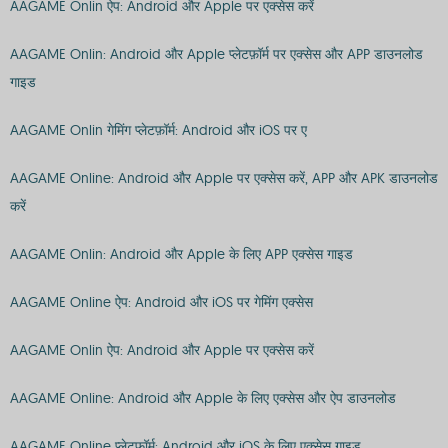
AAGAME Onlin ऐप: Android और Apple पर एक्सेस करें
AAGAME Onlin: Android और Apple प्लेटफ़ॉर्म पर एक्सेस और APP डाउनलोड
गाइड
AAGAME Onlin गेमिंग प्लेटफ़ॉर्म: Android और iOS पर ए
AAGAME Online: Android और Apple पर एक्सेस करें, APP और APK डाउनलोड
करें
AAGAME Onlin: Android और Apple के लिए APP एक्सेस गाइड
AAGAME Online ऐप: Android और iOS पर गेमिंग एक्सेस
AAGAME Onlin ऐप: Android और Apple पर एक्सेस करें
AAGAME Online: Android और Apple के लिए एक्सेस और ऐप डाउनलोड
AAGAME Online प्लेटफ़ॉर्म: Android और iOS के लिए एक्सेस गाइड