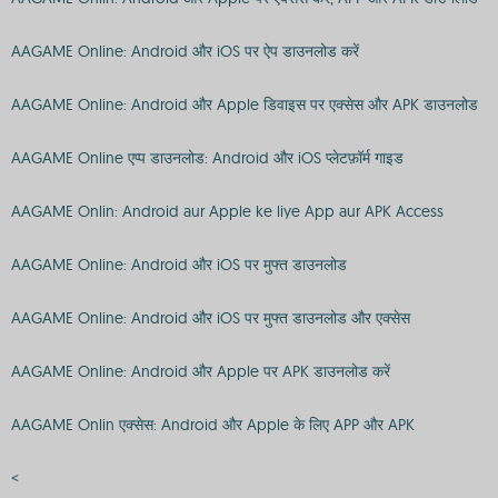
AAGAME Online: Android और iOS पर ऐप डाउनलोड करें
AAGAME Online: Android और Apple डिवाइस पर एक्सेस और APK डाउनलोड
AAGAME Online एप्प डाउनलोड: Android और iOS प्लेटफ़ॉर्म गाइड
AAGAME Onlin: Android aur Apple ke liye App aur APK Access
AAGAME Online: Android और iOS पर मुफ्त डाउनलोड
AAGAME Online: Android और iOS पर मुफ्त डाउनलोड और एक्सेस
AAGAME Online: Android और Apple पर APK डाउनलोड करें
AAGAME Onlin एक्सेस: Android और Apple के लिए APP और APK
<