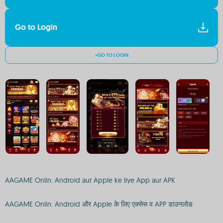
Go to Login
>GO TO LOGIN
AAGAME Onlin: Android aur Apple ke liye App aur APK
AAGAME Onlin: Android और Apple के लिए एक्सेस व APP डाउनलोड