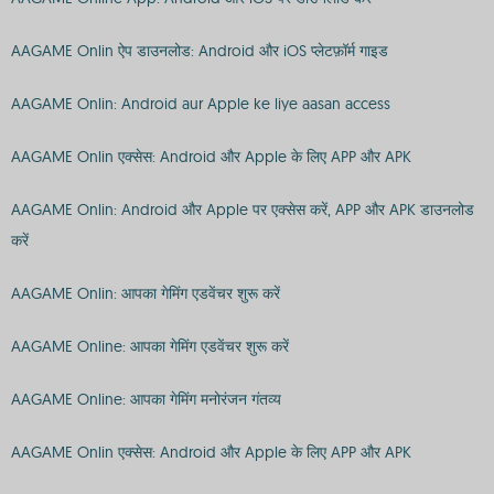
AAGAME Onlin ऐप डाउनलोड: Android और iOS प्लेटफ़ॉर्म गाइड
AAGAME Onlin: Android aur Apple ke liye aasan access
AAGAME Onlin एक्सेस: Android और Apple के लिए APP और APK
AAGAME Onlin: Android और Apple पर एक्सेस करें, APP और APK डाउनलोड
करें
AAGAME Onlin: आपका गेमिंग एडवेंचर शुरू करें
AAGAME Online: आपका गेमिंग एडवेंचर शुरू करें
AAGAME Online: आपका गेमिंग मनोरंजन गंतव्य
AAGAME Onlin एक्सेस: Android और Apple के लिए APP और APK