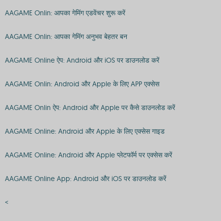
AAGAME Onlin: आपका गेमिंग एडवेंचर शुरू करें
AAGAME Onlin: आपका गेमिंग अनुभव बेहतर बन
AAGAME Online ऐप: Android और iOS पर डाउनलोड करें
AAGAME Onlin: Android और Apple के लिए APP एक्सेस
AAGAME Onlin ऐप: Android और Apple पर कैसे डाउनलोड करें
AAGAME Online: Android और Apple के लिए एक्सेस गाइड
AAGAME Online: Android और Apple प्लेटफॉर्म पर एक्सेस करें
AAGAME Online App: Android और iOS पर डाउनलोड करें
<