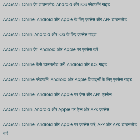
AAGAME Onlin ऐप डाउनलोड: Android और iOS प्लेटफ़ॉर्म गाइड
AAGAME Online: Android और Apple के लिए एक्सेस और APP डाउनलोड
AAGAME Onlin: Android और iOS के लिए एक्सेस गाइड
AAGAME Onlin ऐप: Android और Apple पर एक्सेस करें
AAGAME Online कैसे डाउनलोड करें: Android और iOS गाइड
AAGAME Online प्लेटफ़ॉर्म: Android और Apple डिवाइसों के लिए एक्सेस गाइड
AAGAME Online: Android और Apple पर ऐप्स और APK एक्सेस
AAGAME Onlin: Android और Apple पर ऐप्स और APK एक्सेस
AAGAME Online: Android और Apple पर एक्सेस करें, APP और APK डाउनलोड
करें