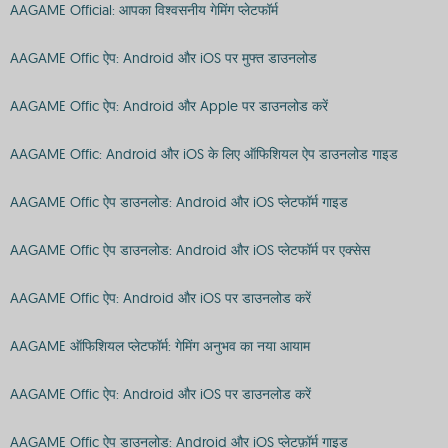
AAGAME Official: आपका विश्वसनीय गेमिंग प्लेटफॉर्म
AAGAME Offic ऐप: Android और iOS पर मुफ्त डाउनलोड
AAGAME Offic ऐप: Android और Apple पर डाउनलोड करें
AAGAME Offic: Android और iOS के लिए ऑफिशियल ऐप डाउनलोड गाइड
AAGAME Offic ऐप डाउनलोड: Android और iOS प्लेटफॉर्म गाइड
AAGAME Offic ऐप डाउनलोड: Android और iOS प्लेटफॉर्म पर एक्सेस
AAGAME Offic ऐप: Android और iOS पर डाउनलोड करें
AAGAME ऑफिशियल प्लेटफॉर्म: गेमिंग अनुभव का नया आयाम
AAGAME Offic ऐप: Android और iOS पर डाउनलोड करें
AAGAME Offic ऐप डाउनलोड: Android और iOS प्लेटफ़ॉर्म गाइड