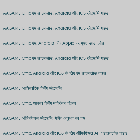
AAGAME Offic ऐप डाउनलोड: Android और iOS प्लेटफॉर्म गाइड
AAGAME Offic ऐप डाउनलोड: Android और iOS प्लेटफ़ॉर्म गाइड
AAGAME Offic ऐप: Android और Apple पर मुफ्त डाउनलोड
AAGAME Offic ऐप डाउनलोड: Android और iOS प्लेटफ़ॉर्म गाइड
AAGAME Offic: Android और iOS के लिए ऐप डाउनलोड गाइड
AAGAME आधिकारिक गेमिंग प्लेटफॉर्म
AAGAME Offic: आपका गेमिंग मनोरंजन गंतव्य
AAGAME ऑफिशियल प्लेटफॉर्म: गेमिंग अनुभव का नय
AAGAME Offic: Android और iOS के लिए ऑफिशियल APP डाउनलोड गाइड