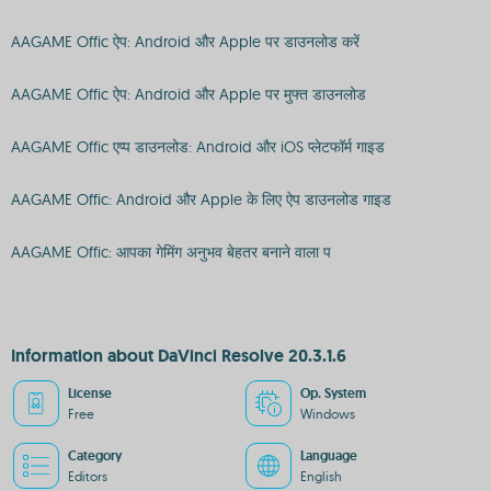
AAGAME Offic ऐप: Android और Apple पर डाउनलोड करें
AAGAME Offic ऐप: Android और Apple पर मुफ्त डाउनलोड
AAGAME Offic एप्प डाउनलोड: Android और iOS प्लेटफॉर्म गाइड
AAGAME Offic: Android और Apple के लिए ऐप डाउनलोड गाइड
AAGAME Offic: आपका गेमिंग अनुभव बेहतर बनाने वाला प
Information about DaVinci Resolve 20.3.1.6
License
Op. System
Free
Windows
Category
Language
Editors
English