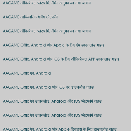
AAGAME ऑफिशियल प्लेटफॉर्म: गेमिंग अनुभव का नया आयाम
AAGAME आधिकारिक गेमिंग प्लेटफॉर्म
AAGAME ऑफिशियल प्लेटफॉर्म: गेमिंग अनुभव का नया आयाम
AAGAME Offic: Android और Apple के लिए ऐप डाउनलोड गाइड
AAGAME Offic: Android और iOS के लिए ऑफिशियल APP डाउनलोड गाइड
AAGAME Offic ऐप: Android
AAGAME Offic ऐप: Android और iOS पर डाउनलोड गाइड
AAGAME Offic ऐप डाउनलोड: Android और iOS प्लेटफ़ॉर्म गाइड
AAGAME Offic ऐप डाउनलोड: Android और iOS प्लेटफॉर्म गाइड
AAGAME Offic ऐप: Android और Apple डिवाइस के लिए डाउनलोड गाइड