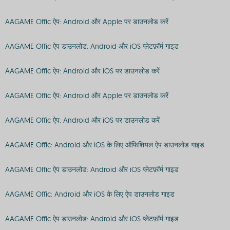
AAGAME Offic ऐप: Android और Apple पर डाउनलोड करें
AAGAME Offic ऐप डाउनलोड: Android और iOS प्लेटफ़ॉर्म गाइड
AAGAME Offic ऐप: Android और iOS पर डाउनलोड करें
AAGAME Offic ऐप: Android और Apple पर डाउनलोड करें
AAGAME Offic ऐप: Android और iOS पर डाउनलोड करें
AAGAME Offic: Android और iOS के लिए ऑफिशियल ऐप डाउनलोड गाइड
AAGAME Offic ऐप डाउनलोड: Android और iOS प्लेटफ़ॉर्म गाइड
AAGAME Offic: Android और iOS के लिए ऐप डाउनलोड गाइड
AAGAME Offic ऐप डाउनलोड: Android और iOS प्लेटफ़ॉर्म गाइड