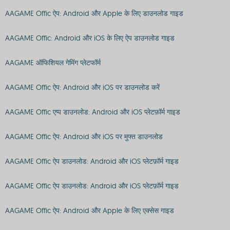
AAGAME Offic ऐप: Android और Apple के लिए डाउनलोड गाइड
AAGAME Offic: Android और iOS के लिए ऐप डाउनलोड गाइड
AAGAME ऑफिशियल गेमिंग प्लेटफॉर्म
AAGAME Offic ऐप: Android और iOS पर डाउनलोड करें
AAGAME Offic एप्प डाउनलोड: Android और iOS प्लेटफ़ॉर्म गाइड
AAGAME Offic ऐप: Android और iOS पर मुफ्त डाउनलोड
AAGAME Offic ऐप डाउनलोड: Android और iOS प्लेटफ़ॉर्म गाइड
AAGAME Offic ऐप डाउनलोड: Android और iOS प्लेटफ़ॉर्म गाइड
AAGAME Offic ऐप: Android और Apple के लिए एक्सेस गाइड