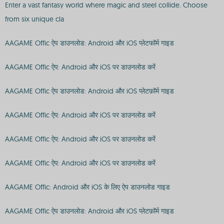
Enter a vast fantasy world where magic and steel collide. Choose
from six unique cla
AAGAME Offic ऐप डाउनलोड: Android और iOS प्लेटफॉर्म गाइड
AAGAME Offic ऐप: Android और iOS पर डाउनलोड करें
AAGAME Offic ऐप डाउनलोड: Android और iOS प्लेटफ़ॉर्म गाइड
AAGAME Offic ऐप: Android और iOS पर डाउनलोड करें
AAGAME Offic ऐप: Android और iOS पर डाउनलोड करें
AAGAME Offic ऐप: Android और iOS पर डाउनलोड करें
AAGAME Offic: Android और iOS के लिए ऐप डाउनलोड गाइड
AAGAME Offic ऐप डाउनलोड: Android और iOS प्लेटफ़ॉर्म गाइड