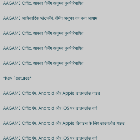
AAGAME Offic: आपका गेमिंग अनुभव पुनर्परिभाषित
AAGAME आधिकारिक प्लेटफॉर्म: गेमिंग अनुभव का नया आयाम
AAGAME Offic: आपका गेमिंग अनुभव पुनर्परिभाषित
AAGAME Offic: आपका गेमिंग अनुभव पुनर्परिभाषित
AAGAME Offic: आपका गेमिंग अनुभव पुनर्परिभाषित
*Key Features*
AAGAME Offic ऐप: Android और Apple डाउनलोड गाइड
AAGAME Offic ऐप: Android और iOS पर डाउनलोड करें
AAGAME Offic ऐप: Android और Apple डिवाइस के लिए डाउनलोड गाइड
AAGAME Offic ऐप: Android और iOS पर डाउनलोड करें