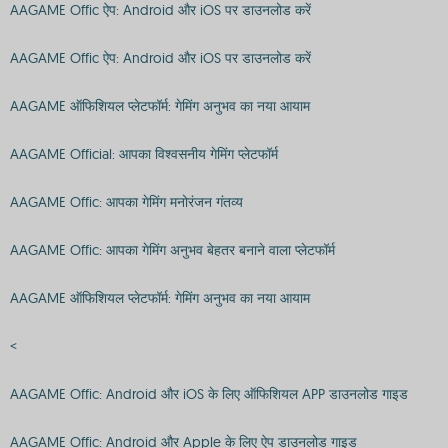
AAGAME Offic ऐप: Android और iOS पर डाउनलोड करें
AAGAME Offic ऐप: Android और iOS पर डाउनलोड करें
AAGAME ऑफिशियल प्लेटफॉर्म: गेमिंग अनुभव का नया आयाम
AAGAME Official: आपका विश्वसनीय गेमिंग प्लेटफॉर्म
AAGAME Offic: आपका गेमिंग मनोरंजन गंतव्य
AAGAME Offic: आपका गेमिंग अनुभव बेहतर बनाने वाला प्लेटफॉर्म
AAGAME ऑफिशियल प्लेटफॉर्म: गेमिंग अनुभव का नया आयाम
<
AAGAME Offic: Android और iOS के लिए ऑफिशियल APP डाउनलोड गाइड
AAGAME Offic: Android और Apple के लिए ऐप डाउनलोड गाइड