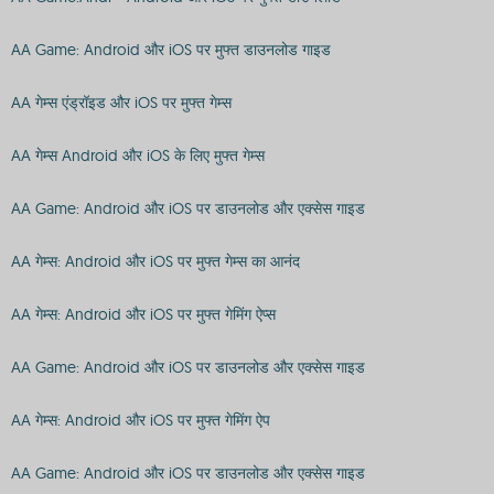
AA Game: Android और iOS पर मुफ्त डाउनलोड गाइड
AA गेम्स एंड्रॉइड और iOS पर मुफ्त गेम्स
AA गेम्स Android और iOS के लिए मुफ्त गेम्स
AA Game: Android और iOS पर डाउनलोड और एक्सेस गाइड
AA गेम्स: Android और iOS पर मुफ्त गेम्स का आनंद
AA गेम्स: Android और iOS पर मुफ्त गेमिंग ऐप्स
AA Game: Android और iOS पर डाउनलोड और एक्सेस गाइड
AA गेम्स: Android और iOS पर मुफ्त गेमिंग ऐप
AA Game: Android और iOS पर डाउनलोड और एक्सेस गाइड