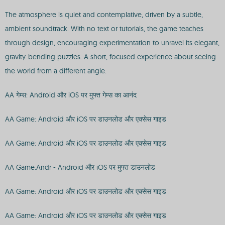
The atmosphere is quiet and contemplative, driven by a subtle,
ambient soundtrack. With no text or tutorials, the game teaches
through design, encouraging experimentation to unravel its elegant,
gravity-bending puzzles. A short, focused experience about seeing
the world from a different angle.
AA गेम्स: Android और iOS पर मुफ्त गेम्स का आनंद
AA Game: Android और iOS पर डाउनलोड और एक्सेस गाइड
AA Game: Android और iOS पर डाउनलोड और एक्सेस गाइड
AA Game:Andr - Android और iOS पर मुफ्त डाउनलोड
AA Game: Android और iOS पर डाउनलोड और एक्सेस गाइड
AA Game: Android और iOS पर डाउनलोड और एक्सेस गाइड