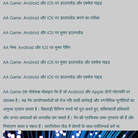
AA Game: Android और iOS पर डाउनलोड और एक्सेस गाइड
AA Game: Android और iOS पर डाउनलोड करने का तरीका
AA Game: Android और iOS पर मुफ्त डाउनलोड
AA गेम्स: Android और iOS पर मुफ्त गेमिंग
AA Game: Android और iOS पर मुफ्त डाउनलोड और एक्सेस गाइड
AA Game: Android और iOS पर डाउनलोड और एक्सेस गाइड
AA Game एक रोमांचक मोबाइल गेम है जो Android और Apple दोनों प्लेटफॉर्म पर
उपलब्ध है। यह गेम उपयोगकर्ताओं को तेज गति वाली कार्रवाई और रणनीतिक चुनौतियों का
अनुभव प्रदान करता है। खिलाड़ी विभिन्न स्तरों को पूरा करते हुए, शक्तिशाली हथियारों
और उन्नत क्षमताओं को अनलॉक कर सकते हैं। गेम की ग्राफिक्स उच्च गुणवत्ता की हैं और
नियंत्रण सरल व सहज हैं। मल्टीप्लेयर मोड में दोस्तों के साथ प्रतिस्पर्धा करें या