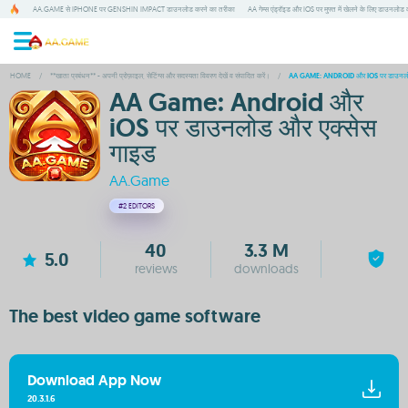
AA.GAME से IPHONE पर GENSHIN IMPACT डाउनलोड करने का तरीका
AA गेम्स एंड्रॉइड और IOS पर मुफ्त में खेलने के लिए डाउनलोड क
HOME
/
**खाता प्रबंधन** - अपनी प्रोफ़ाइल, सेटिंग्स और सदस्यता विवरण देखें व संपादित करें।
/
AA GAME: ANDROID और IOS पर डाउनलोड
AA Game: Android और
iOS पर डाउनलोड और एक्सेस
गाइड
AA.Game
#2
EDITORS
40
3.3 M
5.0
reviews
downloads
The best video game software
Download App Now
20.3.1.6