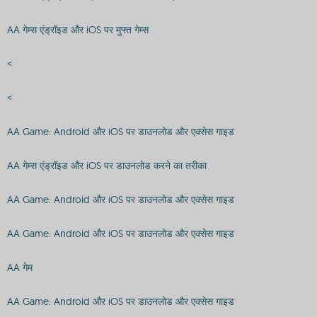
AA गेम्स एंड्रॉइड और iOS पर मुफ्त गेम्स
<
<
AA Game: Android और iOS पर डाउनलोड और एक्सेस गाइड
AA गेम्स एंड्रॉइड और iOS पर डाउनलोड करने का तरीका
AA Game: Android और iOS पर डाउनलोड और एक्सेस गाइड
AA Game: Android और iOS पर डाउनलोड और एक्सेस गाइड
AA गेम
AA Game: Android और iOS पर डाउनलोड और एक्सेस गाइड