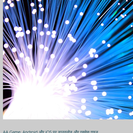
AA Game: Android और iOS पर डाउनलोड और एक्सेस गाइड