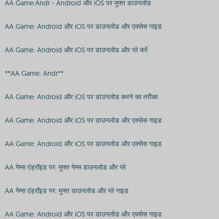
AA Game:Andr - Android और iOS पर मुफ्त डाउनलोड
AA Game: Android और iOS पर डाउनलोड और एक्सेस गाइड
AA Game: Android और iOS पर डाउनलोड और प्ले करें
**AA Game: Andr**
AA Game: Android और iOS पर डाउनलोड करने का तरीका
AA Game: Android और iOS पर डाउनलोड और एक्सेस गाइड
AA Game: Android और iOS पर डाउनलोड और एक्सेस गाइड
AA गेम्स एंड्रॉइड पर: मुफ्त गेम्स डाउनलोड और प्ले
AA गेम्स एंड्रॉइड पर: मुफ्त डाउनलोड और प्ले गाइड
AA Game: Android और iOS पर डाउनलोड और एक्सेस गाइड