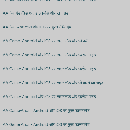
AA गेम्स एंड्रॉइड ऐप: डाउनलोड और प्ले गाइड
AA गेम्स: Android और iOS पर मुफ्त गेमिंग ऐप
AA Game: Android और iOS पर डाउनलोड और प्ले करें
AA Game: Android और iOS पर डाउनलोड और एक्सेस गाइड
AA Game: Android और iOS पर डाउनलोड और एक्सेस गाइड
AA Game: Android और iOS पर डाउनलोड और प्ले करने का गाइड
AA Game: Android और iOS पर डाउनलोड और एक्सेस गाइड
AA Game:Andr - Android और iOS पर मुफ्त डाउनलोड
AA Game:Andr - Android और iOS पर मुफ्त डाउनलोड