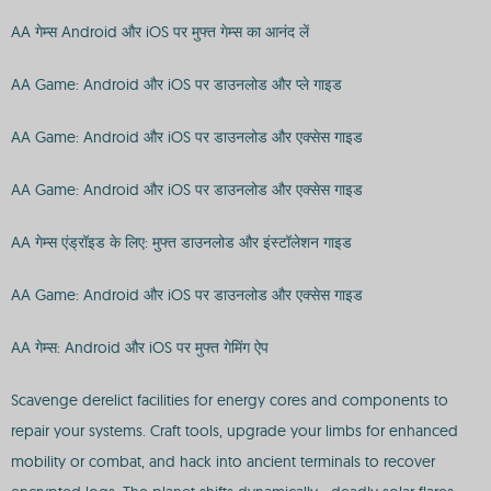
AA गेम्स Android और iOS पर मुफ्त गेम्स का आनंद लें
AA Game: Android और iOS पर डाउनलोड और प्ले गाइड
AA Game: Android और iOS पर डाउनलोड और एक्सेस गाइड
AA Game: Android और iOS पर डाउनलोड और एक्सेस गाइड
AA गेम्स एंड्रॉइड के लिए: मुफ्त डाउनलोड और इंस्टॉलेशन गाइड
AA Game: Android और iOS पर डाउनलोड और एक्सेस गाइड
AA गेम्स: Android और iOS पर मुफ्त गेमिंग ऐप
Scavenge derelict facilities for energy cores and components to
repair your systems. Craft tools, upgrade your limbs for enhanced
mobility or combat, and hack into ancient terminals to recover