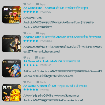
306
Reply
AA Game:Funn - Android और iOS पर मज़ेदार गेमिंग अनुभव
1770267012
AAGame:Funn-
AndroidऔरiOSपरमज़ेदारगेमिंगअनुभवAAGame:Funnऐपडाउनलोड-
AndroidऔरiOSपरमज़ेदारगे
410
Reply
AAgame Offic ऐप डाउनलोड: Android और iOS प्लेटफ़ॉर्म पर गेमिंग एक्सेस
1770934984
AAgameOfficऐपडाउनलोड:AndroidऔरiOSप्लेटफ़ॉर्मपरएक्सेसगाइडInthey
ear2277,humanityhasentered
913
Reply
AA Game APK: Android और iOS पर डाउनलोड करें
1771076200
AAGameAPK:AndroidऔरiOSपरडाउनलोडऔरएक्सेसगाइडAAGameAPK
:AndroidऔरiOSकेलिएमुफ्तडाउनलोडAAGame
1041
Reply
AA Game: Android और iOS पर मुफ्त डाउनलोड और एक्सेस
1771191180
AAगेम्सएंड्रॉइडऔरiOSकेलिएमुफ्तगेम्सAAGame:Andr-
AndroidऔरiOSपरमुफ्तडाउनलोडAAGame:Androidऔ