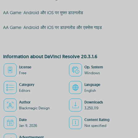
AA Game: Android और iOS पर मुफ्त डाउनलोड
AA Game: Android और iOS पर डाउनलोड और एक्सेस गाइड
Information about DaVinci Resolve 20.3.1.6
License
Op. System
Free
Windows
Category
Language
Editors
English
Author
Downloads
Blackmagic Design
3,250,119
Date
Content Rating
Jan 9, 2026
Not specified
Advertisement