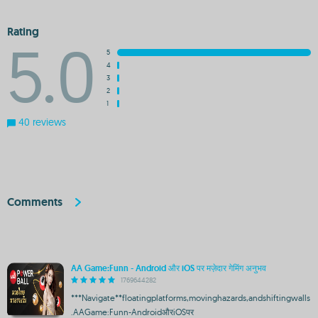
Rating
5.0
5
4
3
2
1
40 reviews
Comments
AA Game:Funn - Android और iOS पर मज़ेदार गेमिंग अनुभव
1769644282
***Navigate**floatingplatforms,movinghazards,andshiftingwalls
.AAGame:Funn-AndroidऔरiOSपर