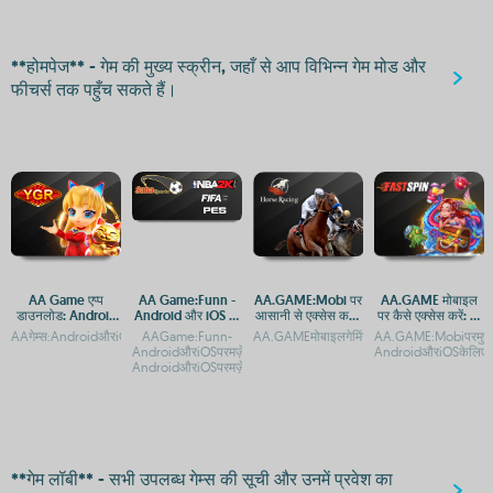
**होमपेज** - गेम की मुख्य स्क्रीन, जहाँ से आप विभिन्न गेम मोड और
फीचर्स तक पहुँच सकते हैं।
AA Game एप्प
AA Game:Funn -
AA.GAME:Mobi पर
AA.GAME मोबाइल
डाउनलोड: Android
Android और iOS पर
आसानी से एक्सेस करें -
पर कैसे एक्सेस करें: ऐप
और iOS पर मुफ्त गेमिंग
मज़ेदार गेमिंग अनुभव
Android और iOS के
और APK डाउनलोड
AAगेम्स:AndroidऔरiOSपरमुफ्तगेमिंगकाआनंदAAगेम्स:AndroidऔरiOSपरमुफ्तगेमिंगकाआनंदAAG
AAGame:Funn-
AA.GAMEमोबाइलगेमिंगप्लेटफॉर्म:Androidऔ
AA.GAME:Mobiपरमुफ्तमे
लिए ऐप डाउनलोड करें
गाइड
AndroidऔरiOSपरमज़ेदारगेमिंगअनुभवAAGame:Funn-
AndroidऔरiOSकेलिएएक
AndroidऔरiOSपरमज़ेदारगेमिंगअनुभव
**गेम लॉबी** - सभी उपलब्ध गेम्स की सूची और उनमें प्रवेश का