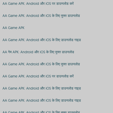
AA Game APK: Android और iOS पर डाउनलोड करें
AA Game APK: Android और iOS के लिए मुफ्त डाउनलोड
AA Game APK
AA Game APK: Android और iOS के लिए डाउनलोड गाइड
AA गेम APK: Android और iOS के लिए मुफ्त डाउनलोड
AA Game APK: Android और iOS के लिए मुफ्त डाउनलोड
AA Game APK: Android और iOS पर डाउनलोड करें
AA Game APK: Android और iOS के लिए डाउनलोड गाइड
AA Game APK: Android और iOS के लिए डाउनलोड गाइड
AA Game APK: Android और iOS के लिए मुफ्त डाउनलोड