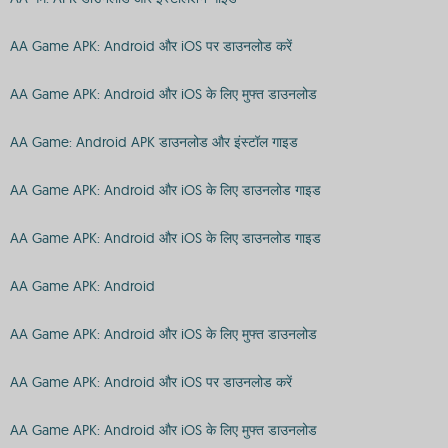
AA Game APK: Android और iOS पर डाउनलोड करें
AA Game APK: Android और iOS के लिए मुफ्त डाउनलोड
AA Game: Android APK डाउनलोड और इंस्टॉल गाइड
AA Game APK: Android और iOS के लिए डाउनलोड गाइड
AA Game APK: Android और iOS के लिए डाउनलोड गाइड
AA Game APK: Android
AA Game APK: Android और iOS के लिए मुफ्त डाउनलोड
AA Game APK: Android और iOS पर डाउनलोड करें
AA Game APK: Android और iOS के लिए मुफ्त डाउनलोड