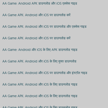
AA Game: Android APK डाउनलोड और iOS एक्सेस गाइड
AA Game APK: Android और iOS पर डाउनलोड करें
AA Game APK: Android और iOS पर डाउनलोड और एक्सेस गाइड
AA Game APK: Android और iOS पर डाउनलोड करें
AA Game: Android और iOS के लिए APK डाउनलोड गाइड
AA Game APK: Android और iOS के लिए मुफ्त डाउनलोड
AA Game APK: Android और iOS पर डाउनलोड और इंस्टॉल गाइड
AA Game APK: Android और iOS के लिए डाउनलोड गाइड
AA Game APK: Android और iOS के लिए डाउनलोड गाइड
AA Game APK: Android और iOS के लिए डाउनलोड गाइड