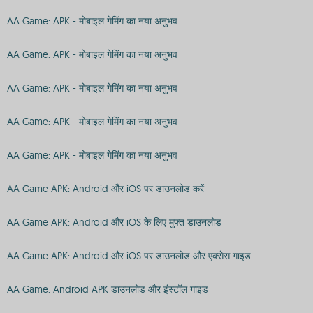
AA Game: APK - मोबाइल गेमिंग का नया अनुभव
AA Game: APK - मोबाइल गेमिंग का नया अनुभव
AA Game: APK - मोबाइल गेमिंग का नया अनुभव
AA Game: APK - मोबाइल गेमिंग का नया अनुभव
AA Game: APK - मोबाइल गेमिंग का नया अनुभव
AA Game APK: Android और iOS पर डाउनलोड करें
AA Game APK: Android और iOS के लिए मुफ्त डाउनलोड
AA Game APK: Android और iOS पर डाउनलोड और एक्सेस गाइड
AA Game: Android APK डाउनलोड और इंस्टॉल गाइड