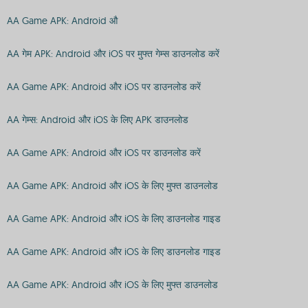
AA Game APK: Android औ
AA गेम APK: Android और iOS पर मुफ्त गेम्स डाउनलोड करें
AA Game APK: Android और iOS पर डाउनलोड करें
AA गेम्स: Android और iOS के लिए APK डाउनलोड
AA Game APK: Android और iOS पर डाउनलोड करें
AA Game APK: Android और iOS के लिए मुफ्त डाउनलोड
AA Game APK: Android और iOS के लिए डाउनलोड गाइड
AA Game APK: Android और iOS के लिए डाउनलोड गाइड
AA Game APK: Android और iOS के लिए मुफ्त डाउनलोड