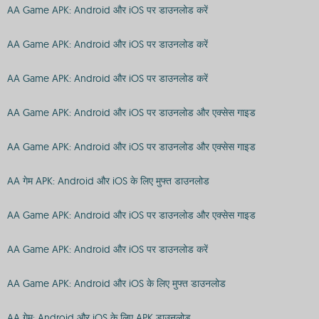
AA Game APK: Android और iOS पर डाउनलोड करें
AA Game APK: Android और iOS पर डाउनलोड करें
AA Game APK: Android और iOS पर डाउनलोड करें
AA Game APK: Android और iOS पर डाउनलोड और एक्सेस गाइड
AA Game APK: Android और iOS पर डाउनलोड और एक्सेस गाइड
AA गेम APK: Android और iOS के लिए मुफ्त डाउनलोड
AA Game APK: Android और iOS पर डाउनलोड और एक्सेस गाइड
AA Game APK: Android और iOS पर डाउनलोड करें
AA Game APK: Android और iOS के लिए मुफ्त डाउनलोड
AA गेम: Android और iOS के लिए APK डाउनलोड