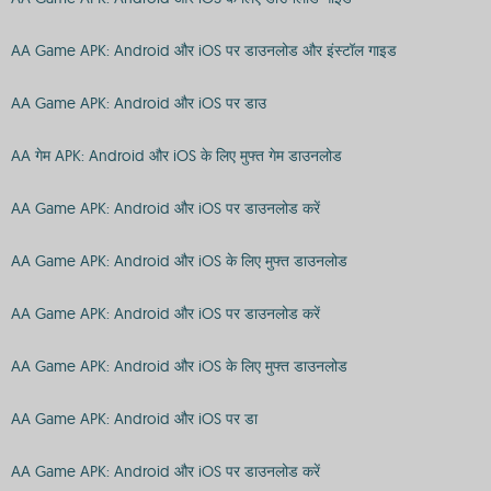
AA Game APK: Android और iOS पर डाउनलोड और इंस्टॉल गाइड
AA Game APK: Android और iOS पर डाउ
AA गेम APK: Android और iOS के लिए मुफ्त गेम डाउनलोड
AA Game APK: Android और iOS पर डाउनलोड करें
AA Game APK: Android और iOS के लिए मुफ्त डाउनलोड
AA Game APK: Android और iOS पर डाउनलोड करें
AA Game APK: Android और iOS के लिए मुफ्त डाउनलोड
AA Game APK: Android और iOS पर डा
AA Game APK: Android और iOS पर डाउनलोड करें