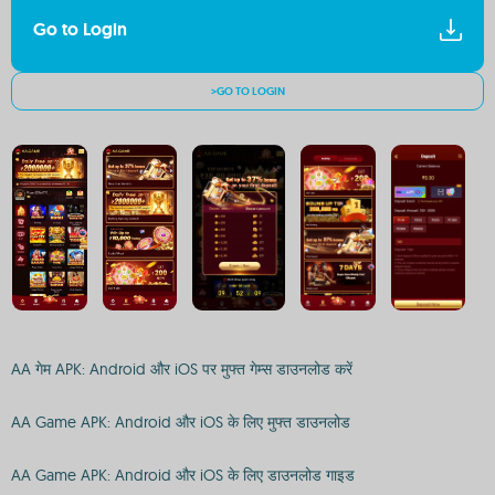
Go to Login
>GO TO LOGIN
AA गेम APK: Android और iOS पर मुफ्त गेम्स डाउनलोड करें
AA Game APK: Android और iOS के लिए मुफ्त डाउनलोड
AA Game APK: Android और iOS के लिए डाउनलोड गाइड