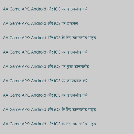
AA Game APK: Android और iOS पर डाउनलोड करें
AA Game APK: Android और iOS पर डाउनल
AA Game APK: Android और iOS के लिए डाउनलोड गाइड
AA Game APK: Android और iOS पर डाउनलोड करें
AA Game APK: Android और iOS पर मुफ्त डाउनलोड
AA Game APK: Android और iOS पर डाउनलोड करें
AA Game APK: Android और iOS पर डाउनलोड करें
AA Game APK: Android और iOS के लिए डाउनलोड गाइड
AA Game APK: Android और iOS के लिए डाउनलोड गाइड