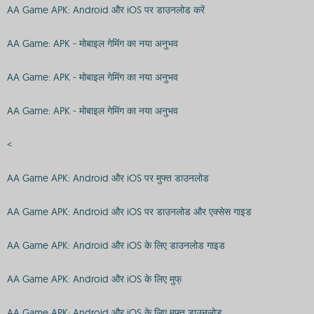
AA Game APK: Android और iOS पर डाउनलोड करें
AA Game: APK - मोबाइल गेमिंग का नया अनुभव
AA Game: APK - मोबाइल गेमिंग का नया अनुभव
AA Game: APK - मोबाइल गेमिंग का नया अनुभव
<
AA Game APK: Android और iOS पर मुफ्त डाउनलोड
AA Game APK: Android और iOS पर डाउनलोड और एक्सेस गाइड
AA Game APK: Android और iOS के लिए डाउनलोड गाइड
AA Game APK: Android और iOS के लिए मुफ्
AA Game APK: Android और iOS के लिए मुफ्त डाउनलोड