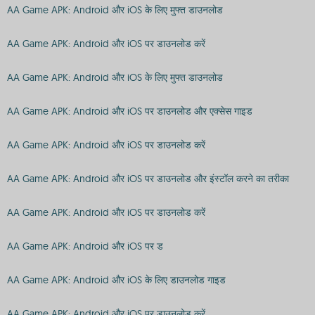
AA Game APK: Android और iOS के लिए मुफ्त डाउनलोड
AA Game APK: Android और iOS पर डाउनलोड करें
AA Game APK: Android और iOS के लिए मुफ्त डाउनलोड
AA Game APK: Android और iOS पर डाउनलोड और एक्सेस गाइड
AA Game APK: Android और iOS पर डाउनलोड करें
AA Game APK: Android और iOS पर डाउनलोड और इंस्टॉल करने का तरीका
AA Game APK: Android और iOS पर डाउनलोड करें
AA Game APK: Android और iOS पर ड
AA Game APK: Android और iOS के लिए डाउनलोड गाइड
AA Game APK: Android और iOS पर डाउनलोड करें