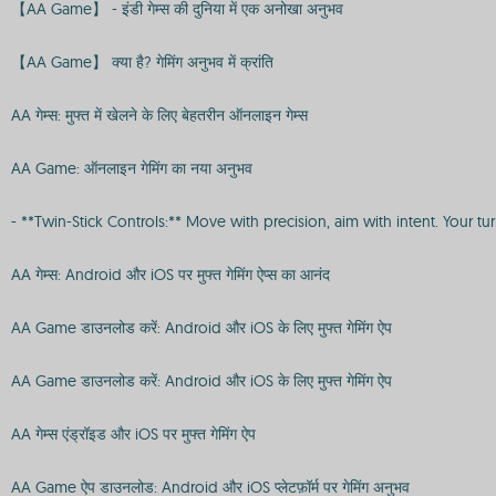
【AA Game】 - इंडी गेम्स की दुनिया में एक अनोखा अनुभव
【AA Game】 क्या है? गेमिंग अनुभव में क्रांति
AA गेम्स: मुफ्त में खेलने के लिए बेहतरीन ऑनलाइन गेम्स
AA Game: ऑनलाइन गेमिंग का नया अनुभव
- **Twin-Stick Controls:** Move with precision, aim with intent. Your tu
AA गेम्स: Android और iOS पर मुफ्त गेमिंग ऐप्स का आनंद
AA Game डाउनलोड करें: Android और iOS के लिए मुफ्त गेमिंग ऐप
AA Game डाउनलोड करें: Android और iOS के लिए मुफ्त गेमिंग ऐप
AA गेम्स एंड्रॉइड और iOS पर मुफ्त गेमिंग ऐप
AA Game ऐप डाउनलोड: Android और iOS प्लेटफ़ॉर्म पर गेमिंग अनुभव