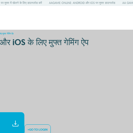
पर मुफ्त में खेलने के लिए डाउनलोड करें
AAGAME ONLINE: ANDROID और IOS पर मुफ्त डाउनलोड
AA GAME 
 मुफ्त गेमिंग ऐप
 और iOS के लिए मुफ्त गेमिंग ऐप
>GO TO LOGIN