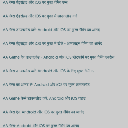
AA गेम्स एंड्रॉइड और iOS पर मुफ्त गेमिंग एप्स
AA गेम्स एंड्रॉइड और iOS पर मुफ्त में डाउनलोड करें
AA गेम्स डाउनलोड करें: Android और iOS पर मुफ्त गेमिंग का आनंद
AA गेम्स एंड्रॉइड और iOS पर मुफ्त में खेलें - ऑनलाइन गेमिंग का आनंद
AA Game ऐप डाउनलोड - Android और iOS प्लेटफ़ॉर्म पर मुफ्त गेमिंग एक्सेस
AA गेम्स डाउनलोड करें: Android और iOS के लिए मुफ्त गेमिंग ए
AA गेम्स का आनंद लें: Android और iOS पर मुफ्त डाउनलोड
AA Game कैसे डाउनलोड करें: Android और iOS गाइड
AA गेम्स ऐप: Android और iOS पर मुफ्त गेमिंग का आनंद
AA गेम्स: Android और iOS पर मुफ्त गेमिंग का आनंद