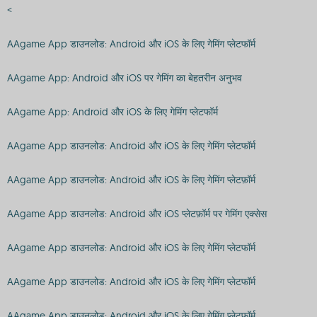
<
AAgame App डाउनलोड: Android और iOS के लिए गेमिंग प्लेटफॉर्म
AAgame App: Android और iOS पर गेमिंग का बेहतरीन अनुभव
AAgame App: Android और iOS के लिए गेमिंग प्लेटफॉर्म
AAgame App डाउनलोड: Android और iOS के लिए गेमिंग प्लेटफॉर्म
AAgame App डाउनलोड: Android और iOS के लिए गेमिंग प्लेटफ़ॉर्म
AAgame App डाउनलोड: Android और iOS प्लेटफ़ॉर्म पर गेमिंग एक्सेस
AAgame App डाउनलोड: Android और iOS के लिए गेमिंग प्लेटफॉर्म
AAgame App डाउनलोड: Android और iOS के लिए गेमिंग प्लेटफॉर्म
AAgame App डाउनलोड: Android और iOS के लिए गेमिंग प्लेटफॉर्म