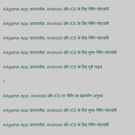
AAgame App डाउनलोड: Android और iOS के लिए गेमिंग प्लेटफॉर्म
AAgame App डाउनलोड: Android और iOS के लिए गेमिंग प्लेटफ़ॉर्म
AAgame App डाउनलोड: Android और iOS के लिए गेमिंग प्लेटफॉर्म
AAgame App डाउनलोड: Android और iOS के लिए मुफ्त गेमिंग प्लेटफॉर्म
AAgame App डाउनलोड: Android और iOS के लिए पूरी गाइड
<
AAgame App: Android और iOS पर गेमिंग का बेहतरीन अनुभव
AAgame App डाउनलोड: Android और iOS के लिए मुफ्त गेमिंग प्लेटफॉर्म
AAgame App डाउनलोड: Android और iOS के लिए गेमिंग प्लेटफॉर्म