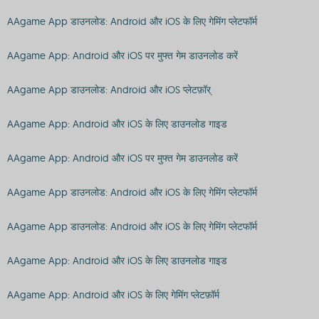
AAgame App डाउनलोड: Android और iOS के लिए गेमिंग प्लेटफॉर्म
AAgame App: Android और iOS पर मुफ्त गेम डाउनलोड करें
AAgame App डाउनलोड: Android और iOS प्लेटफ़ॉर्
AAgame App: Android और iOS के लिए डाउनलोड गाइड
AAgame App: Android और iOS पर मुफ्त गेम डाउनलोड करें
AAgame App डाउनलोड: Android और iOS के लिए गेमिंग प्लेटफॉर्म
AAgame App डाउनलोड: Android और iOS के लिए गेमिंग प्लेटफॉर्म
AAgame App: Android और iOS के लिए डाउनलोड गाइड
AAgame App: Android और iOS के लिए गेमिंग प्लेटफ़ॉर्म