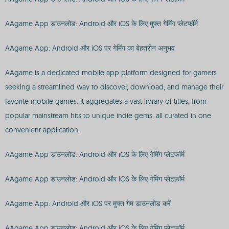
AAgame App डाउनलोड: Android और iOS के लिए मुफ्त गेमिंग प्लेटफॉर्म
AAgame App: Android और iOS पर गेमिंग का बेहतरीन अनुभव
AAgame is a dedicated mobile app platform designed for gamers
seeking a streamlined way to discover, download, and manage their
favorite mobile games. It aggregates a vast library of titles, from
popular mainstream hits to unique indie gems, all curated in one
convenient application.
AAgame App डाउनलोड: Android और iOS के लिए गेमिंग प्लेटफॉर्म
AAgame App डाउनलोड: Android और iOS के लिए गेमिंग प्लेटफ़ॉर्म
AAgame App: Android और iOS पर मुफ्त गेम डाउनलोड करें
AAgame App डाउनलोड: Android और iOS के लिए गेमिंग प्लेटफॉर्म