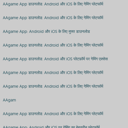
AAgame App डाउनलोड: Android और iOS के लिए गेमिंग प्लेटफॉर्म
AAgame App डाउनलोड: Android और iOS के लिए गेमिंग प्लेटफॉर्म
AAgame App: Android और iOS के लिए मुफ्त डाउनलोड
AAgame App डाउनलोड: Android और iOS के लिए गेमिंग प्लेटफॉर्म
AAgame App डाउनलोड: Android और iOS प्लेटफ़ॉर्म पर गेमिंग एक्सेस
AAgame App डाउनलोड: Android और iOS के लिए गेमिंग प्लेटफॉर्म
AAgame App डाउनलोड: Android और iOS के लिए गेमिंग प्लेटफॉर्म
AAgam
AAgame App डाउनलोड: Android और iOS के लिए गेमिंग प्लेटफॉर्म
AAgame App: Android और iOS पर गेमिंग का बेहतरीन प्लेटफॉर्म