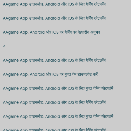
AAgame App डाउनलोड: Android और iOS के लिए गेमिंग प्लेटफॉर्म
AAgame App डाउनलोड: Android और iOS के लिए गेमिंग प्लेटफॉर्म
AAgame App: Android और iOS पर गेमिंग का बेहतरीन अनुभव
<
AAgame App डाउनलोड: Android और iOS के लिए गेमिंग प्लेटफ़ॉर्म
AAgame App: Android और iOS पर मुफ्त गेम डाउनलोड करें
AAgame App डाउनलोड: Android और iOS के लिए मुफ्त गेमिंग प्लेटफॉर्म
AAgame App डाउनलोड: Android और iOS के लिए गेमिंग प्लेटफ़ॉर्म
AAgame App डाउनलोड: Android और iOS के लिए मुफ्त गेमिंग प्लेटफॉर्म
AAgame App डाउनलोड: Android और iOS के लिए गेमिंग प्लेटफॉर्म