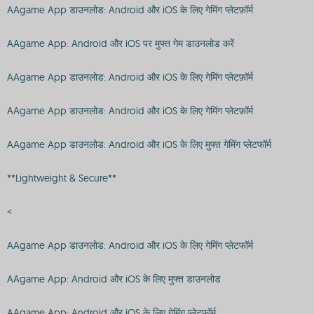
AAgame App डाउनलोड: Android और iOS के लिए गेमिंग प्लेटफ़ॉर्म
AAgame App: Android और iOS पर मुफ्त गेम डाउनलोड करें
AAgame App डाउनलोड: Android और iOS के लिए गेमिंग प्लेटफ़ॉर्म
AAgame App डाउनलोड: Android और iOS के लिए गेमिंग प्लेटफ़ॉर्म
AAgame App डाउनलोड: Android और iOS के लिए मुफ्त गेमिंग प्लेटफॉर्म
**Lightweight & Secure**
<
AAgame App डाउनलोड: Android और iOS के लिए गेमिंग प्लेटफॉर्म
AAgame App: Android और iOS के लिए मुफ्त डाउनलोड
AAgame App: Android और iOS के लिए गेमिंग प्लेटफ़ॉर्म