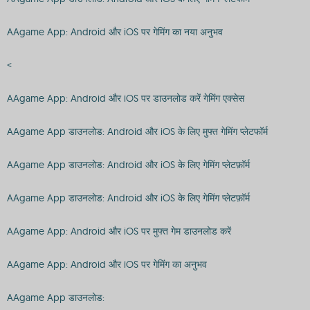
AAgame App: Android और iOS पर गेमिंग का नया अनुभव
<
AAgame App: Android और iOS पर डाउनलोड करें गेमिंग एक्सेस
AAgame App डाउनलोड: Android और iOS के लिए मुफ्त गेमिंग प्लेटफॉर्म
AAgame App डाउनलोड: Android और iOS के लिए गेमिंग प्लेटफ़ॉर्म
AAgame App डाउनलोड: Android और iOS के लिए गेमिंग प्लेटफ़ॉर्म
AAgame App: Android और iOS पर मुफ्त गेम डाउनलोड करें
AAgame App: Android और iOS पर गेमिंग का अनुभव
AAgame App डाउनलोड: