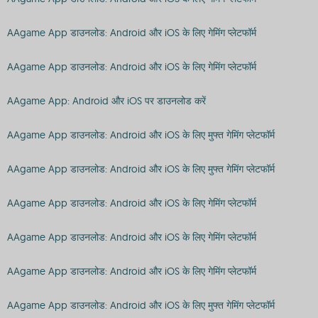
AAgame App डाउनलोड: Android और iOS के लिए गेमिंग प्लेटफॉर्म
AAgame App डाउनलोड: Android और iOS के लिए गेमिंग प्लेटफॉर्म
AAgame App: Android और iOS पर डाउनलोड करें
AAgame App डाउनलोड: Android और iOS के लिए मुफ्त गेमिंग प्लेटफॉर्म
AAgame App डाउनलोड: Android और iOS के लिए मुफ्त गेमिंग प्लेटफॉर्म
AAgame App डाउनलोड: Android और iOS के लिए गेमिंग प्लेटफॉर्म
AAgame App डाउनलोड: Android और iOS के लिए गेमिंग प्लेटफॉर्म
AAgame App डाउनलोड: Android और iOS के लिए गेमिंग प्लेटफॉर्म
AAgame App डाउनलोड: Android और iOS के लिए मुफ्त गेमिंग प्लेटफॉर्म