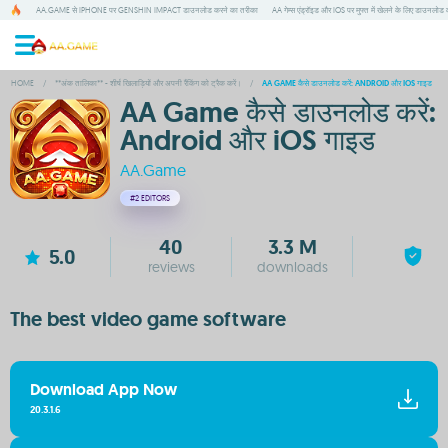
AA.GAME से IPHONE पर GENSHIN IMPACT डाउनलोड करने का तरीका
AA गेम्स एंड्रॉइड और IOS पर मुफ्त में खेलने के लिए डाउनलोड क
HOME
/
**अंक तालिका** - शीर्ष खिलाड़ियों और अपनी रैंकिंग को ट्रैक करें।
/
AA GAME कैसे डाउनलोड करें: ANDROID और IOS गाइड
AA Game कैसे डाउनलोड करें:
Android और iOS गाइड
AA.Game
#2
EDITORS
40
3.3 M
5.0
reviews
downloads
The best video game software
Download App Now
20.3.1.6