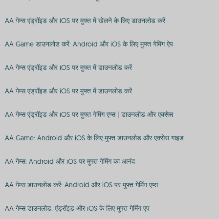
AA गेम्स एंड्रॉइड और iOS पर मुफ्त में खेलने के लिए डाउनलोड करें
AA Game डाउनलोड करें: Android और iOS के लिए मुफ्त गेमिंग ऐप
AA गेम्स एंड्रॉइड और iOS पर मुफ्त में डाउनलोड करें
AA गेम्स एंड्रॉइड और iOS पर मुफ्त में डाउनलोड करें
AA गेम्स एंड्रॉइड और iOS पर मुफ्त गेमिंग एप्स | डाउनलोड और एक्सेस
AA Game: Android और iOS के लिए मुफ्त डाउनलोड और एक्सेस गाइड
AA गेम्स: Android और iOS पर मुफ्त गेमिंग का आनंद
AA गेम्स डाउनलोड करें: Android और iOS पर मुफ्त गेमिंग एप्स
AA गेम्स डाउनलोड: एंड्रॉइड और iOS के लिए मुफ्त गेमिंग एप