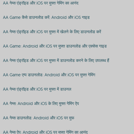
AA गेम्स एंड्रॉइड और iOS पर मुफ्त गेमिंग का आनंद
AA Game कैसे डाउनलोड करें: Android और iOS गाइड
AA गेम्स एंड्रॉइड और iOS पर मुफ्त में खेलने के लिए डाउनलोड करें
AA Game: Android और iOS पर मुफ्त डाउनलोड और एक्सेस गाइड
AA गेम्स एंड्रॉइड और iOS पर मुफ्त में डाउनलोड करने के लिए उपलब्ध हैं
AA Game एप्प डाउनलोड: Android और iOS पर मुफ्त गेमिंग
AA गेम्स एंड्रॉइड और iOS पर मुफ्त में डाउनल
AA गेम्स: Android और iOS के लिए मुफ्त गेमिंग ऐप
AA गेम्स डाउनलोड: Android और iOS पर मुफ
AA गेम्स ऐप: Android और iOS पर मुफ्त गेमिंग का आनंद