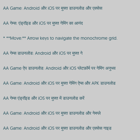
AA Game: Android और iOS पर मुफ्त डाउनलोड और एक्सेस
AA गेम्स: एंड्रॉइड और iOS पर मुफ्त गेमिंग का आनंद
* **Move:** Arrow keys to navigate the monochrome grid.
AA गेम्स डाउनलोड: Android और iOS पर मुफ्त गे
AA Game ऐप डाउनलोड: Android और iOS प्लेटफ़ॉर्म पर गेमिंग अनुभव
AA Game: Android और iOS पर मुफ्त गेमिंग ऐप्स और APK डाउनलोड
AA गेम्स एंड्रॉइड और iOS पर मुफ्त में डाउनलोड करें
AA Game: Android और iOS पर मुफ्त डाउनलोड और गेमप्ले
AA Game: Android और iOS पर मुफ्त डाउनलोड और एक्सेस गाइड