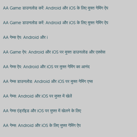
AA Game डाउनलोड करें: Android और iOS के लिए मुफ्त गेमिंग ऐप
AA Game डाउनलोड करें: Android और iOS के लिए मुफ्त गेमिंग ऐप
AA गेम्स ऐप: Android और i
AA Game ऐप: Android और iOS पर मुफ्त डाउनलोड और एक्सेस
AA गेम्स ऐप: Android और iOS पर मुफ्त गेमिंग का आनंद
AA गेम्स डाउनलोड: Android और iOS पर मुफ्त गेमिंग एप्स
AA गेम्स: Android और iOS पर मुफ्त में खेलें
AA गेम्स एंड्रॉइड और iOS पर मुफ्त में खेलने के लिए
AA गेम्स: Android और iOS के लिए मुफ्त गेमिंग ऐप