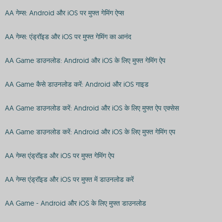
AA गेम्स: Android और iOS पर मुफ्त गेमिंग ऐप्स
AA गेम्स: एंड्रॉइड और iOS पर मुफ्त गेमिंग का आनंद
AA Game डाउनलोड: Android और iOS के लिए मुफ्त गेमिंग ऐप
AA Game कैसे डाउनलोड करें: Android और iOS गाइड
AA Game डाउनलोड करें: Android और iOS के लिए मुफ्त ऐप एक्सेस
AA Game डाउनलोड करें: Android और iOS के लिए मुफ्त गेमिंग एप
AA गेम्स एंड्रॉइड और iOS पर मुफ्त गेमिंग ऐप
AA गेम्स एंड्रॉइड और iOS पर मुफ्त में डाउनलोड करें
AA Game - Android और iOS के लिए मुफ्त डाउनलोड