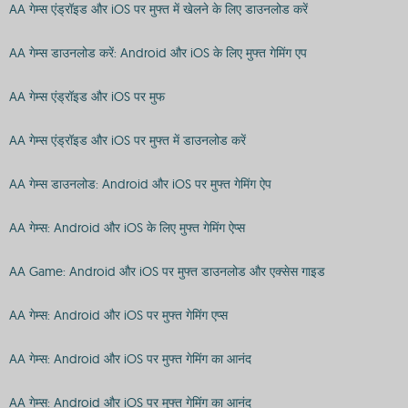
AA गेम्स एंड्रॉइड और iOS पर मुफ्त में खेलने के लिए डाउनलोड करें
AA गेम्स डाउनलोड करें: Android और iOS के लिए मुफ्त गेमिंग एप
AA गेम्स एंड्रॉइड और iOS पर मुफ
AA गेम्स एंड्रॉइड और iOS पर मुफ्त में डाउनलोड करें
AA गेम्स डाउनलोड: Android और iOS पर मुफ्त गेमिंग ऐप
AA गेम्स: Android और iOS के लिए मुफ्त गेमिंग ऐप्स
AA Game: Android और iOS पर मुफ्त डाउनलोड और एक्सेस गाइड
AA गेम्स: Android और iOS पर मुफ्त गेमिंग एप्स
AA गेम्स: Android और iOS पर मुफ्त गेमिंग का आनंद
AA गेम्स: Android और iOS पर मुफ्त गेमिंग का आनंद