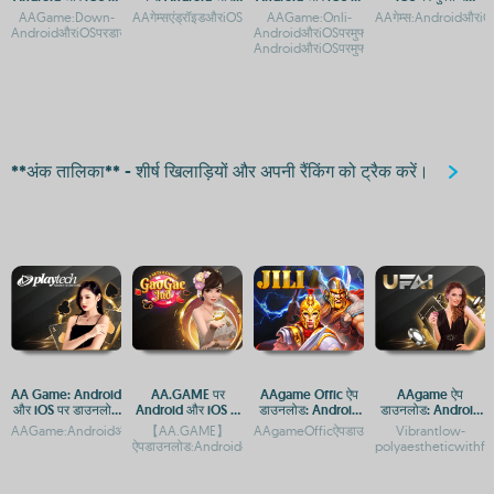
डाउनलोड करें
iOS के लिए मुफ्त गेमिंग
मुफ्त गेमिंग ऐप
डाउनलोड करें
AAGame:Down-
AAगेम्सएंड्रॉइडऔरiOSपरमुफ्तमेंडाउनलोडकरनेकेलिएउपलब्धहैं
AAGame:Onli-
AAगेम्स:AndroidऔरiOSपर
ऐप
AndroidऔरiOSपरडाउनलोडकरेंAAGame:Downएंड्रॉइडऔरiOSपरडाउनलोडकैसेकरेंAAGame:
AndroidऔरiOSपरमुफ्तगेमिंगएपAAGame:Onli-
AndroidऔरiOSपरमुफ्तगेमिंगऐपAAGame:Onl
**अंक तालिका** - शीर्ष खिलाड़ियों और अपनी रैंकिंग को ट्रैक करें।
AA Game: Android
AA.GAME पर
AAgame Offic ऐप
AAgame ऐप
और iOS पर डाउनलोड
Android और iOS के
डाउनलोड: Android
डाउनलोड: Android
और एक्सेस गाइड
लिए मोबाइल गेमिंग ऐप्स
और iOS प्लेटफ़ॉर्म पर
और iOS प्लेटफ़ॉर्म पर
AAGame:AndroidऔरiOSपरडाउनलोडऔरएक्सेसगाइडAAगेम्स:AndroidऔरiOSपरमुफ्तगेम्सकाअनु
【AA.GAME】
AAgameOfficऐपडाउनलोड:AndroidऔरiOSप्ले
Vibrantlow-
का एक्सेस
गेमिंग एक्सेस
गेमिंग एक्सेस
ऐपडाउनलोड:AndroidऔरiOSप्लेटफ़ॉर्मपरएक्सेसगाइडAA.GAMEऐपडाउनल
polyaestheticwithf