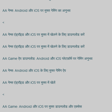
AA गेम्स: Android और iOS पर मुफ्त गेमिंग का अनुभव
<
AA गेम्स एंड्रॉइड और iOS पर मुफ्त में खेलने के लिए डाउनलोड करें
AA गेम्स एंड्रॉइड और iOS पर मुफ्त में खेलने के लिए डाउनलोड करें
AA Game ऐप डाउनलोड: Android और iOS प्लेटफ़ॉर्म पर गेमिंग अनुभव
AA गेम्स: Android और iOS के लिए मुफ्त गेमिंग ऐप
AA गेम्स एंड्रॉइड और iOS पर मुफ्त में खेलें
<
AA Game: Android और iOS पर मुफ्त डाउनलोड और एक्सेस