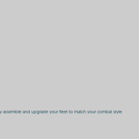
reely assemble and upgrade your fleet to match your combat style.