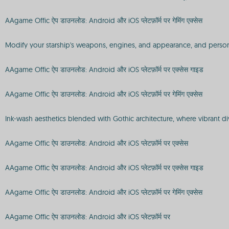
AAgame Offic ऐप डाउनलोड: Android और iOS प्लेटफ़ॉर्म पर गेमिंग एक्सेस
Modify your starship's weapons, engines, and appearance, and personali
AAgame Offic ऐप डाउनलोड: Android और iOS प्लेटफ़ॉर्म पर एक्सेस गाइड
AAgame Offic ऐप डाउनलोड: Android और iOS प्लेटफ़ॉर्म पर गेमिंग एक्सेस
Ink-wash aesthetics blended with Gothic architecture, where vibrant d
AAgame Offic ऐप डाउनलोड: Android और iOS प्लेटफ़ॉर्म पर एक्सेस
AAgame Offic ऐप डाउनलोड: Android और iOS प्लेटफ़ॉर्म पर एक्सेस गाइड
AAgame Offic ऐप डाउनलोड: Android और iOS प्लेटफ़ॉर्म पर गेमिंग एक्सेस
AAgame Offic ऐप डाउनलोड: Android और iOS प्लेटफ़ॉर्म पर