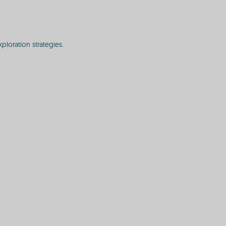
ploration strategies.