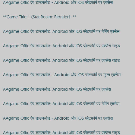
AAgame Offic ऐप डाउनलोड - Android और iOS प्लेटफ़ॉर्म पर एक्सेस
**Game Title: 《Star Realm: Frontier》**
AAgame Offic ऐप डाउनलोड: Android और iOS प्लेटफ़ॉर्म पर गेमिंग एक्सेस
AAgame Offic ऐप डाउनलोड: Android और iOS प्लेटफ़ॉर्म पर एक्सेस गाइड
AAgame Offic ऐप डाउनलोड: Android और iOS प्लेटफ़ॉर्म पर एक्सेस गाइड
AAgame Offic ऐप डाउनलोड - Android और iOS प्लेटफ़ॉर्म पर मुफ्त एक्सेस
AAgame Offic ऐप डाउनलोड: Android और iOS प्लेटफ़ॉर्म पर एक्सेस
AAgame Offic ऐप डाउनलोड: Android और iOS प्लेटफ़ॉर्म पर गेमिंग एक्सेस
AAgame Offic ऐप डाउनलोड - Android और iOS प्लेटफ़ॉर्म पर एक्सेस
AAgame Offic ऐप डाउनलोड: Android और iOS प्लेटफ़ॉर्म पर एक्सेस गाइड