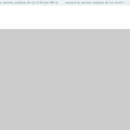
डाउनलोड: ANDROID और IOS के लिए मुफ्त गेमिंग एप
AAGAME ऐप डाउनलोड: ANDROID और IOS प्लेटफ़ॉर्म पर गेमि