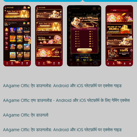
AAgame Offic ऐप डाउनलोड: Android और iOS प्लेटफ़ॉर्म पर एक्सेस गाइड
AAgame Offic एप्प डाउनलोड - Android और iOS प्लेटफ़ॉर्म के लिए गेमिंग एक्सेस
AAgame Offic ऐप डाउनलो
AAgame Offic ऐप डाउनलोड: Android और iOS प्लेटफ़ॉर्म पर एक्सेस गाइड