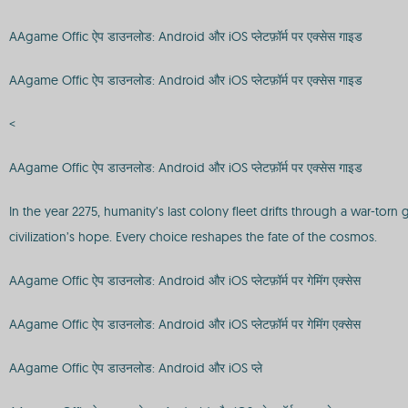
AAgame Offic ऐप डाउनलोड: Android और iOS प्लेटफ़ॉर्म पर एक्सेस गाइड
AAgame Offic ऐप डाउनलोड: Android और iOS प्लेटफ़ॉर्म पर एक्सेस गाइड
<
AAgame Offic ऐप डाउनलोड: Android और iOS प्लेटफ़ॉर्म पर एक्सेस गाइड
In the year 2275, humanity’s last colony fleet drifts through a war-torn
civilization’s hope. Every choice reshapes the fate of the cosmos.
AAgame Offic ऐप डाउनलोड: Android और iOS प्लेटफ़ॉर्म पर गेमिंग एक्सेस
AAgame Offic ऐप डाउनलोड: Android और iOS प्लेटफ़ॉर्म पर गेमिंग एक्सेस
AAgame Offic ऐप डाउनलोड: Android और iOS प्ले