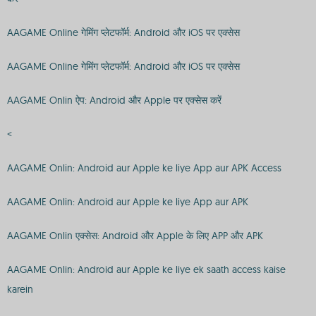
AAGAME Online गेमिंग प्लेटफॉर्म: Android और iOS पर एक्सेस
AAGAME Online गेमिंग प्लेटफॉर्म: Android और iOS पर एक्सेस
AAGAME Onlin ऐप: Android और Apple पर एक्सेस करें
<
AAGAME Onlin: Android aur Apple ke liye App aur APK Access
AAGAME Onlin: Android aur Apple ke liye App aur APK
AAGAME Onlin एक्सेस: Android और Apple के लिए APP और APK
AAGAME Onlin: Android aur Apple ke liye ek saath access kaise
karein