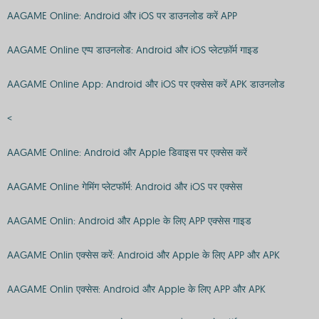
AAGAME Online: Android और iOS पर डाउनलोड करें APP
AAGAME Online एप्प डाउनलोड: Android और iOS प्लेटफ़ॉर्म गाइड
AAGAME Online App: Android और iOS पर एक्सेस करें APK डाउनलोड
<
AAGAME Online: Android और Apple डिवाइस पर एक्सेस करें
AAGAME Online गेमिंग प्लेटफॉर्म: Android और iOS पर एक्सेस
AAGAME Onlin: Android और Apple के लिए APP एक्सेस गाइड
AAGAME Onlin एक्सेस करें: Android और Apple के लिए APP और APK
AAGAME Onlin एक्सेस: Android और Apple के लिए APP और APK