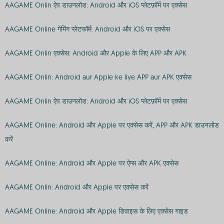
AAGAME Onlin ऐप डाउनलोड: Android और iOS प्लेटफ़ॉर्म पर एक्सेस
AAGAME Online गेमिंग प्लेटफॉर्म: Android और iOS पर एक्सेस
AAGAME Onlin एक्सेस: Android और Apple के लिए APP और APK
AAGAME Onlin: Android aur Apple ke liye APP aur APK एक्सेस
AAGAME Onlin ऐप डाउनलोड: Android और iOS प्लेटफ़ॉर्म पर एक्सेस
AAGAME Online: Android और Apple पर एक्सेस करें, APP और APK डाउनलोड
करें
AAGAME Online: Android और Apple पर ऐप्स और APK एक्सेस
AAGAME Onlin: Android और Apple पर एक्सेस करें
AAGAME Online: Android और Apple डिवाइस के लिए एक्सेस गाइड