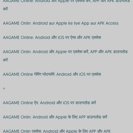
AAGAME Online: Android और Apple पर एक्सेस करें, APP और APK डाउनलोड
करें
AAGAME Onlin: Android aur Apple ke liye App aur APK Access
AAGAME Online: Android और iOS पर ऐप्स और APK एक्सेस
AAGAME Onlin: Android और Apple पर एक्सेस करें, APP और APK डाउनलोड
करें
AAGAME Online गेमिंग प्लेटफॉर्म: Android और iOS पर एक्सेस
<
AAGAME Online ऐप: Android और iOS पर डाउनलोड करें
AAGAME Onlin: Android और Apple के लिए APP डाउनलोड करें
AAGAME Onlin एक्सेस: Android और Apple के लिए APP और APK