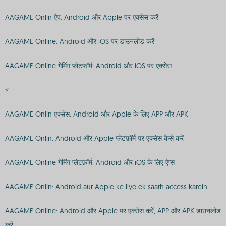
AAGAME Onlin ऐप: Android और Apple पर एक्सेस करें
AAGAME Online: Android और iOS पर डाउनलोड करें
AAGAME Online गेमिंग प्लेटफॉर्म: Android और iOS पर एक्सेस
<
AAGAME Onlin एक्सेस: Android और Apple के लिए APP और APK
AAGAME Onlin: Android और Apple प्लेटफ़ॉर्म पर एक्सेस कैसे करें
AAGAME Online गेमिंग प्लेटफ़ॉर्म: Android और iOS के लिए ऐप्स
AAGAME Onlin: Android aur Apple ke liye ek saath access karein
AAGAME Online: Android और Apple पर एक्सेस करें, APP और APK डाउनलोड
करें