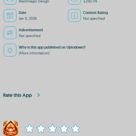
Blackmagic Design
3,250,119
Date
Content Rating
Jan 9, 2026
Not specified
Advertisement
Not specified
Why is this app published on Uptodown?
(More information)
Rate this App