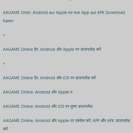
AAGAME Onlin: Android aur Apple ke liye App aur APK Download
Karen
<
AAGAME Online ऐप: Android और Apple पर डाउनलोड करें
<
AAGAME Online ऐप: Android और iOS पर डाउनलोड करें
AAGAME Online: Android और Apple प
AAGAME Online: Android और iOS पर मुफ्त डाउनलोड
AAGAME Online: Android और Apple पर एक्सेस करें, APP और APK डाउनलोड
करें