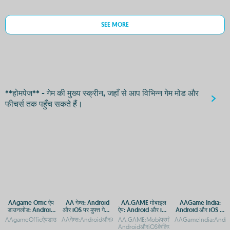
SEE MORE
**होमपेज** - गेम की मुख्य स्क्रीन, जहाँ से आप विभिन्न गेम मोड और
फीचर्स तक पहुँच सकते हैं।
AAgame Offic ऐप
AA गेम्स: Android
AA.GAME मोबाइल
AAGame India:
डाउनलोड: Android
और iOS पर मुफ्त गेमिंग
ऐप: Android और iOS
Android और iOS पर
और iOS प्लेटफ़ॉर्म पर
का आनंद
पर आसान एक्सेस
डाउनलोड करें
AAgameOfficऐपडाउनलोड:AndroidऔरiOSप्लेटफ़ॉर्मपरएक्सेसगाइडAAgameOfficऐपडाउनलोड:
AAगेम्स:AndroidऔरiOSपरमुफ्तगेमिंगएप्सAAगेम्सएंड्रॉइडऔरiOSपरमुफ्तमेंख
AA.GAME:Mobiपरमोबाइलगेमिंगकाआनंदलें-
AAGameIndia:Androi
एक्सेस गाइड
AndroidऔरiOSकेलिएएक्सेसकरेंAA.GAME:Mob