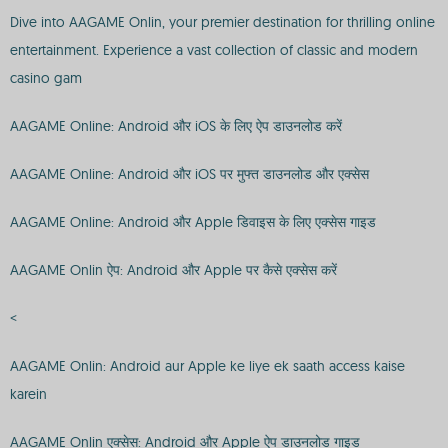
Dive into AAGAME Onlin, your premier destination for thrilling online
entertainment. Experience a vast collection of classic and modern
casino gam
AAGAME Online: Android और iOS के लिए ऐप डाउनलोड करें
AAGAME Online: Android और iOS पर मुफ्त डाउनलोड और एक्सेस
AAGAME Online: Android और Apple डिवाइस के लिए एक्सेस गाइड
AAGAME Onlin ऐप: Android और Apple पर कैसे एक्सेस करें
<
AAGAME Onlin: Android aur Apple ke liye ek saath access kaise
karein
AAGAME Onlin एक्सेस: Android और Apple ऐप डाउनलोड गाइड