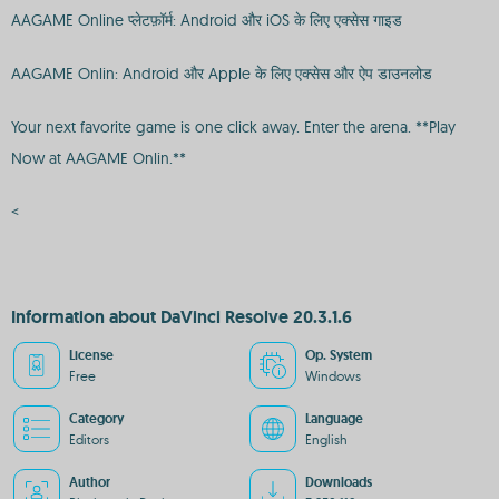
AAGAME Online प्लेटफ़ॉर्म: Android और iOS के लिए एक्सेस गाइड
AAGAME Onlin: Android और Apple के लिए एक्सेस और ऐप डाउनलोड
Your next favorite game is one click away. Enter the arena. **Play
Now at AAGAME Onlin.**
<
Information about DaVinci Resolve 20.3.1.6
License
Op. System
Free
Windows
Category
Language
Editors
English
Author
Downloads