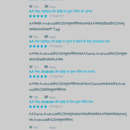
508
Reply
AA गेम्स: एंड्रॉइड और iOS पर मुफ्त गेमिंग का आनंद
1771040707
AAगेम्सऐप:AndroidऔरiOSपरमुफ्तगेमिंगकाआनंदAAगेम्सएंड्रॉइडऔरiOSपरमु
फ्तमेंडाउनलोडकरें**Tagl
392
Reply
AA गेम्स एंड्रॉइड और iOS पर मुफ्त में खेलने के लिए डाउनलोड करें
1771063315
AAगेम्स:AndroidऔरiOSपरमुफ्तगेमिंगएप्सAAGame:AndroidऔरiOSपरमुफ्त
डाउनलोडऔरप्लेकरेंAAगेम्स:
772
Reply
AA गेम्स: Android और iOS पर मुफ्त गेमिंग का आनंद
1771543792
AAगेम्स:AndroidऔरiOSपरमुफ्तगेमिंगकाआनंदAAGameएप्पडाउनलोड:Andr
oidऔरiOSकेलिएमुफ्तगेमिंगप्ल
569
Reply
AA गेम्स: Android और iOS के लिए मुफ्त गेमिंग ऐप्स
1771785747
AAGame:AndroidऔरiOSपरमुफ्तडाउनलोडऔरएक्सेसAAगेम्सकामोबाइलअनु
भव:AndroidऔरiOSपरमुफ्तगेमिंगA
605
Reply