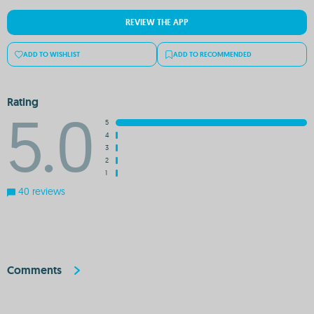
REVIEW THE APP
ADD TO WISHLIST
ADD TO RECOMMENDED
Rating
5.0
5
4
3
2
1
40 reviews
Comments