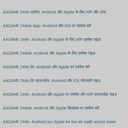
AAGAME Onlin एक्सेस: Android और Apple के लिए APP और APK
AAGAME Online App: Android और iOS पर एक्सेस करें
AAGAME Onlin: Android और Apple के लिए APP एक्सेस गाइड
AAGAME Online: Android और Apple के लिए एक्सेस गाइड
AAGAME Onlin ऐप: Android और Apple पर एक्सेस करें
AAGAME Onlin ऐप डाउनलोड: Android और iOS प्लेटफ़ॉर्म गाइड
AAGAME Onlin: Android और Apple पर एक्सेस और APP डाउनलोड गाइड
AAGAME Online: Android और Apple डिवाइस पर एक्सेस करें
AAGAME Onlin: Android aur Apple ke liye ek saath access kaise