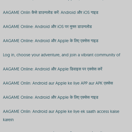
AAGAME Onlin कैसे डाउनलोड करें: Android और iOS गाइड
AAGAME Online: Android और iOS पर मुफ्त डाउनलोड
AAGAME Online: Android और Apple के लिए एक्सेस गाइड
Log in, choose your adventure, and join a vibrant community of
AAGAME Online: Android और Apple डिवाइस पर एक्सेस करें
AAGAME Onlin: Android aur Apple ke liye APP aur APK एक्सेस
AAGAME Online: Android और Apple के लिए एक्सेस गाइड
AAGAME Onlin: Android aur Apple ke liye ek saath access kaise
karein