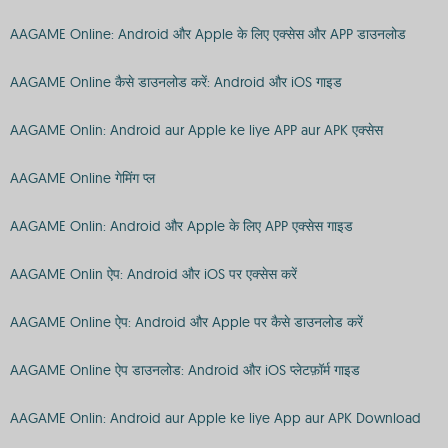
AAGAME Online: Android और Apple के लिए एक्सेस और APP डाउनलोड
AAGAME Online कैसे डाउनलोड करें: Android और iOS गाइड
AAGAME Onlin: Android aur Apple ke liye APP aur APK एक्सेस
AAGAME Online गेमिंग प्ल
AAGAME Onlin: Android और Apple के लिए APP एक्सेस गाइड
AAGAME Onlin ऐप: Android और iOS पर एक्सेस करें
AAGAME Online ऐप: Android और Apple पर कैसे डाउनलोड करें
AAGAME Online ऐप डाउनलोड: Android और iOS प्लेटफ़ॉर्म गाइड
AAGAME Onlin: Android aur Apple ke liye App aur APK Download