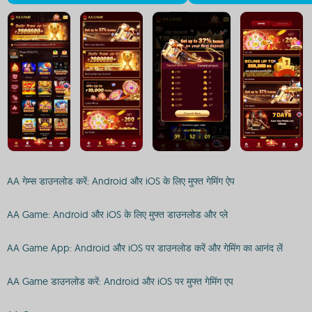
AA गेम्स डाउनलोड करें: Android और iOS के लिए मुफ्त गेमिंग ऐप
AA Game: Android और iOS के लिए मुफ्त डाउनलोड और प्ले
AA Game App: Android और iOS पर डाउनलोड करें और गेमिंग का आनंद लें
AA Game डाउनलोड करें: Android और iOS पर मुफ्त गेमिंग एप