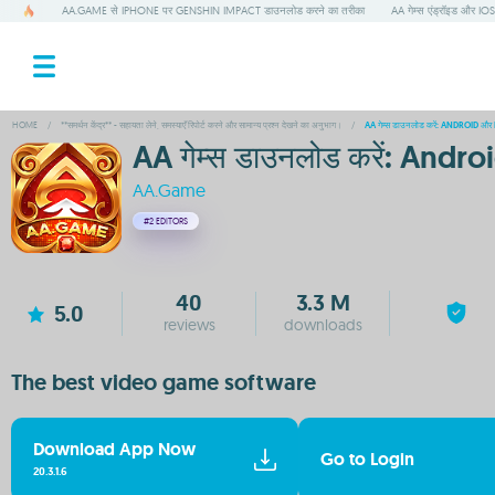
AA.GAME से IPHONE पर GENSHIN IMPACT डाउनलोड करने का तरीका
AA गेम्स एंड्रॉइड और IOS 
HOME
/
**समर्थन केंद्र** - सहायता लेने, समस्याएँ रिपोर्ट करने और सामान्य प्रश्न देखने का अनुभाग।
/
AA गेम्स डाउनलोड करें: ANDROID और IOS
AA गेम्स डाउनलोड करें: Android
AA.Game
#2
EDITORS
40
3.3 M
5.0
reviews
downloads
The best video game software
Download App Now
Go to Login
20.3.1.6