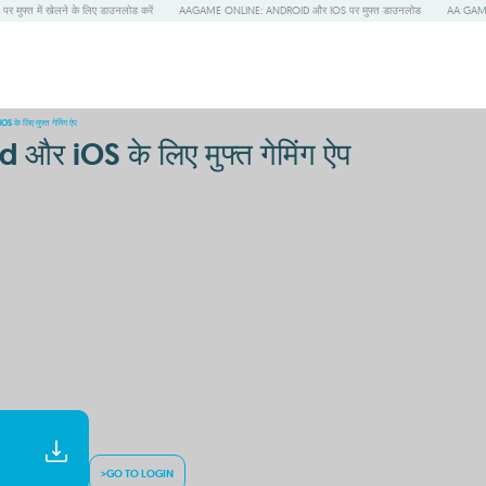
पर मुफ्त में खेलने के लिए डाउनलोड करें
AAGAME ONLINE: ANDROID और IOS पर मुफ्त डाउनलोड
AA GAME 
 के लिए मुफ्त गेमिंग ऐप
 और iOS के लिए मुफ्त गेमिंग ऐप
>GO TO LOGIN