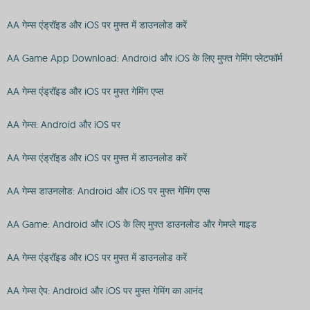
AA गेम्स एंड्रॉइड और iOS पर मुफ्त में डाउनलोड करें
AA Game App Download: Android और iOS के लिए मुफ्त गेमिंग प्लेटफॉर्म
AA गेम्स एंड्रॉइड और iOS पर मुफ्त गेमिंग एप्स
AA गेम्स: Android और iOS पर
AA गेम्स एंड्रॉइड और iOS पर मुफ्त में डाउनलोड करें
AA गेम्स डाउनलोड: Android और iOS पर मुफ्त गेमिंग एप्स
AA Game: Android और iOS के लिए मुफ्त डाउनलोड और गेमप्ले गाइड
AA गेम्स एंड्रॉइड और iOS पर मुफ्त में डाउनलोड करें
AA गेम्स ऐप: Android और iOS पर मुफ्त गेमिंग का आनंद