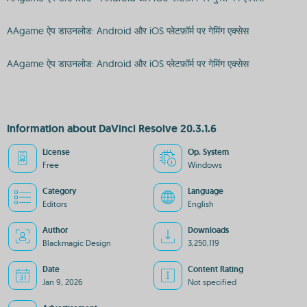
AAgame ऐप डाउनलोड: Android और iOS प्लेटफ़ॉर्म पर गेमिंग एक्सेस
AAgame ऐप डाउनलोड: Android और iOS प्लेटफ़ॉर्म पर गेमिंग एक्सेस
Information about DaVinci Resolve 20.3.1.6
License
Op. System
Free
Windows
Category
Language
Editors
English
Author
Downloads
Blackmagic Design
3,250,119
Date
Content Rating
Jan 9, 2026
Not specified