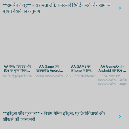
**समर्थन केंद्र** - सहायता लेने, समस्याएँ रिपोर्ट करने और सामान्य
प्रश्न देखने का अनुभाग।
AA गेम्स: एंड्रॉइड और
AA Game एप्प
AA.GAME पर
AA Game:Onli -
iOS पर मुफ्त गेमिंग का
डाउनलोड: Android
iPhone के लिए
Android और iOS पर
आनंद
और iOS पर मुफ्त गेमिंग
Android ऐप्स कैसे
मुफ्त डाउनलोड और
AAगेम्सएंड्रॉइडऔरiOSपरमुफ्तमेंखेलनेकेलिएडाउनलोडकरेंAAGameApp:AndroidऔरiOSपरमुफ्तड
AAगेम्स:AndroidऔरiOSपरमुफ्तगेमिंगकाआनंदAAगेम्स:AndroidऔरiOSपरमुफ
AA.GAMEपरiPhoneकेलिएAndroidऐप्सकैसेडाउ
AAGame:Onli-
एक्सेस
डाउनलोड करें
एक्सेस
AndroidऔरiOSकेलिएमु
AndroidऔरiOSपरमुफ्त
**इवेंट्स और प्रचार** - विशेष गेमिंग इवेंट्स, प्रतियोगिताओं और
ऑफ़र्स की जानकारी।