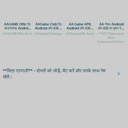
AAGAME Offic ऐप
AAGame Club ऐप:
AA Game APK:
AA गेम्स: Android
डाउनलोड: Android
Android और iOS पर
Android और iOS के
और iOS पर मुफ्त गेमिंग
और iOS प्लेटफ़ॉर्म
मुफ्त डाउनलोड
लिए मुफ्त डाउनलोड
का अनुभव
AAGAMEOffic:AndroidऔरiOSकेलिएऑफिशियलAPPडाउनलोडगाइडAAGAMEOffic:Androidऔ
AAGameClubApp:AndroidऔरiOSकेलिएगेमिंगप्लेटफॉर्मAAGameC
AAGameAPK:AndroidऔरiOSकेलिएमुफ्तडाउन
>**A1)**Approach.```
गाइड
Non-
linearworAAGameA
Andro
**मित्र प्रणाली** - दोस्तों को जोड़ें, चैट करें और उनके साथ गेम
खेलें।