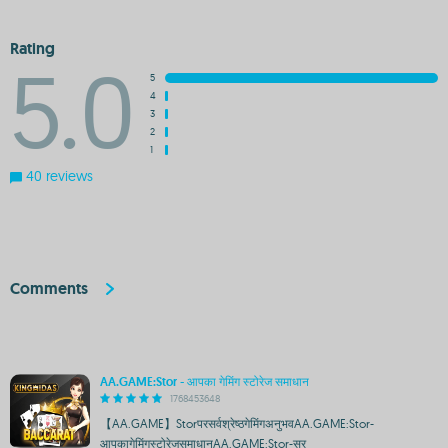
Rating
5.0
5
4
3
2
1
40 reviews
Comments
AA.GAME:Stor - आपका गेमिंग स्टोरेज समाधान
1768453648
【AA.GAME】Storपरसर्वश्रेष्ठगेमिंगअनुभवAA.GAME:Stor-
आपकागेमिंगस्टोरेजसमाधानAA.GAME:Stor-सर