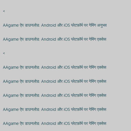
<
AAgame ऐप डाउनलोड: Android और iOS प्लेटफ़ॉर्म पर गेमिंग अनुभव
AAgame ऐप डाउनलोड: Android और iOS प्लेटफ़ॉर्म पर गेमिंग एक्सेस
<
AAgame ऐप डाउनलोड: Android और iOS प्लेटफ़ॉर्म पर गेमिंग एक्सेस
AAgame ऐप डाउनलोड: Android और iOS प्लेटफ़ॉर्म पर गेमिंग एक्सेस
AAgame ऐप डाउनलोड: Android और iOS प्लेटफ़ॉर्म पर गेमिंग एक्सेस
AAgame ऐप डाउनलोड: Android और iOS प्लेटफ़ॉर्म पर गेमिंग एक्सेस
AAgame ऐप डाउनलोड: Android और iOS प्लेटफ़ॉर्म पर गेमिंग एक्सेस