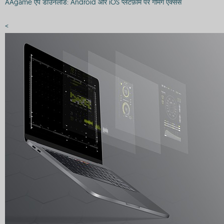
AAgame ऐप डाउनलोड: Android और iOS प्लेटफ़ॉर्म पर गेमिंग एक्सेस
<