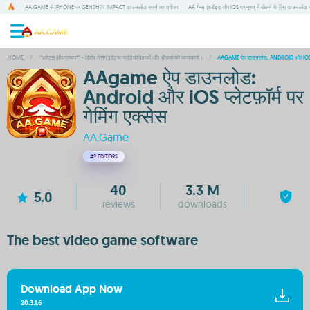
AA.GAME से IPHONE पर GENSHIN IMPACT डाउनलोड करने का तरीका
AA गेम्स एंड्रॉइड और IOS पर मुफ्त में खेलने के लिए डाउनलोड क
HOME
/
**इवेंट्स और प्रचार** - विशेष गेमिंग इवेंट्स, प्रतियोगिताओं और ऑफ़र्स की जानकारी।
/
AAGAME ऐप डाउनलोड: ANDROID और IOS प्लेटफ
AAgame ऐप डाउनलोड:
Android और iOS प्लेटफ़ॉर्म पर
गेमिंग एक्सेस
AA.Game
#2
EDITORS
40
3.3 M
5.0
reviews
downloads
The best video game software
Download App Now
20.3.1.6