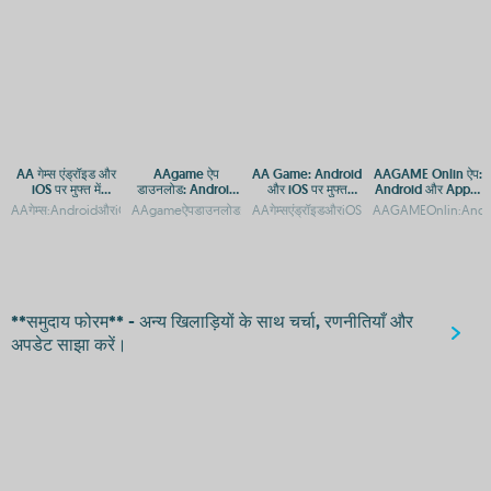
AA गेम्स एंड्रॉइड और
AAgame ऐप
AA Game: Android
AAGAME Onlin ऐप:
iOS पर मुफ्त में
डाउनलोड: Android
और iOS पर मुफ्त
Android और Apple
डाउनलोड करें
और iOS प्लेटफ़ॉर्म पर
डाउनलोड और एक्सेस
पर एक्सेस करें
AAगेम्स:AndroidऔरiOSपरमुफ्तगेमिंगऐप्सकासंग्रहAAगेम्स:AndroidऔरiOSपरमुफ्तगेमिंगऐप्सAAगेम्
AAgameऐपडाउनलोड:AndroidऔरiOSप्लेटफ़ॉर्मपरगेमिंगएक्सेसAAgameऐ
AAगेम्सएंड्रॉइडऔरiOSपरमुफ्तगेमिंगएप्सAAगेम्स:
AAGAMEOnlin:Andro
गेमिंग अनुभव
गाइड
**समुदाय फोरम** - अन्य खिलाड़ियों के साथ चर्चा, रणनीतियाँ और
अपडेट साझा करें।