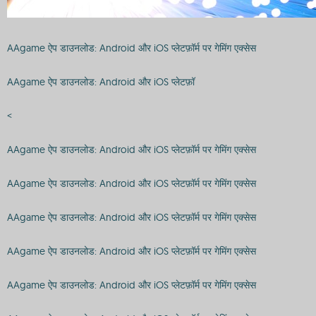
AAgame ऐप डाउनलोड: Android और iOS प्लेटफ़ॉर्म पर गेमिंग एक्सेस
AAgame ऐप डाउनलोड: Android और iOS प्लेटफ़ॉ
<
AAgame ऐप डाउनलोड: Android और iOS प्लेटफ़ॉर्म पर गेमिंग एक्सेस
AAgame ऐप डाउनलोड: Android और iOS प्लेटफ़ॉर्म पर गेमिंग एक्सेस
AAgame ऐप डाउनलोड: Android और iOS प्लेटफ़ॉर्म पर गेमिंग एक्सेस
AAgame ऐप डाउनलोड: Android और iOS प्लेटफ़ॉर्म पर गेमिंग एक्सेस
AAgame ऐप डाउनलोड: Android और iOS प्लेटफ़ॉर्म पर गेमिंग एक्सेस