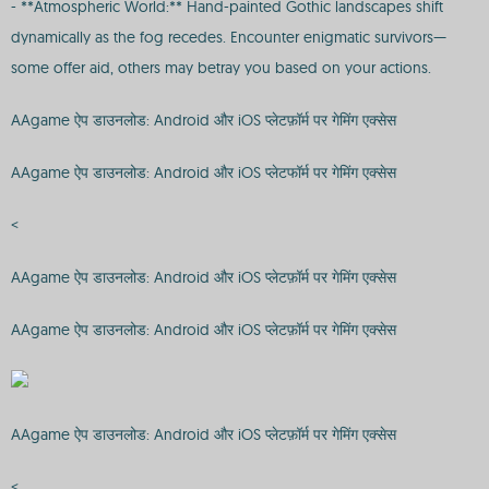
- **Atmospheric World:** Hand-painted Gothic landscapes shift
dynamically as the fog recedes. Encounter enigmatic survivors—
some offer aid, others may betray you based on your actions.
AAgame ऐप डाउनलोड: Android और iOS प्लेटफ़ॉर्म पर गेमिंग एक्सेस
AAgame ऐप डाउनलोड: Android और iOS प्लेटफॉर्म पर गेमिंग एक्सेस
<
AAgame ऐप डाउनलोड: Android और iOS प्लेटफ़ॉर्म पर गेमिंग एक्सेस
AAgame ऐप डाउनलोड: Android और iOS प्लेटफ़ॉर्म पर गेमिंग एक्सेस
AAgame ऐप डाउनलोड: Android और iOS प्लेटफ़ॉर्म पर गेमिंग एक्सेस
<