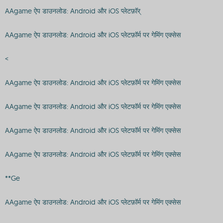
AAgame ऐप डाउनलोड: Android और iOS प्लेटफ़ॉर्
AAgame ऐप डाउनलोड: Android और iOS प्लेटफ़ॉर्म पर गेमिंग एक्सेस
<
AAgame ऐप डाउनलोड: Android और iOS प्लेटफ़ॉर्म पर गेमिंग एक्सेस
AAgame ऐप डाउनलोड: Android और iOS प्लेटफॉर्म पर गेमिंग एक्सेस
AAgame ऐप डाउनलोड: Android और iOS प्लेटफॉर्म पर गेमिंग एक्सेस
AAgame ऐप डाउनलोड: Android और iOS प्लेटफ़ॉर्म पर गेमिंग एक्सेस
**Ge
AAgame ऐप डाउनलोड: Android और iOS प्लेटफ़ॉर्म पर गेमिंग एक्सेस