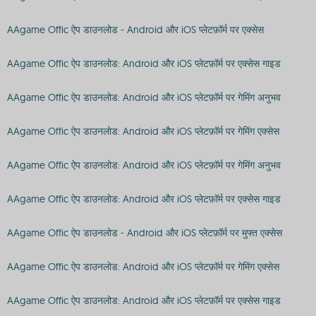
AAgame Offic ऐप डाउनलोड - Android और iOS प्लेटफ़ॉर्म पर एक्सेस
AAgame Offic ऐप डाउनलोड: Android और iOS प्लेटफ़ॉर्म पर एक्सेस गाइड
AAgame Offic ऐप डाउनलोड: Android और iOS प्लेटफ़ॉर्म पर गेमिंग अनुभव
AAgame Offic ऐप डाउनलोड: Android और iOS प्लेटफ़ॉर्म पर गेमिंग एक्सेस
AAgame Offic ऐप डाउनलोड: Android और iOS प्लेटफ़ॉर्म पर गेमिंग अनुभव
AAgame Offic ऐप डाउनलोड: Android और iOS प्लेटफ़ॉर्म पर एक्सेस गाइड
AAgame Offic ऐप डाउनलोड - Android और iOS प्लेटफ़ॉर्म पर मुफ्त एक्सेस
AAgame Offic ऐप डाउनलोड: Android और iOS प्लेटफ़ॉर्म पर गेमिंग एक्सेस
AAgame Offic ऐप डाउनलोड: Android और iOS प्लेटफ़ॉर्म पर एक्सेस गाइड