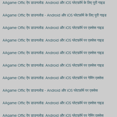
AAgame Offic ऐप डाउनलोड: Android और iOS प्लेटफ़ॉर्म के लिए पूरी गाइड
AAgame Offic ऐप डाउनलोड - Android और iOS प्लेटफ़ॉर्म के लिए पूरी गाइड
AAgame Offic ऐप डाउनलोड: Android और iOS प्लेटफ़ॉर्म पर एक्सेस गाइड
AAgame Offic ऐप डाउनलोड: Android और iOS प्लेटफ़ॉर्म पर एक्सेस गाइड
AAgame Offic ऐप डाउनलोड: Android और iOS प्लेटफ़ॉर्म पर एक्सेस गाइड
AAgame Offic ऐप डाउनलोड: Android और iOS प्लेटफ़ॉर्म पर एक्सेस गाइड
AAgame Offic ऐप डाउनलोड: Android और iOS प्लेटफ़ॉर्म पर गेमिंग एक्सेस
AAgame Offic ऐप डाउनलोड - Android और iOS प्लेटफ़ॉर्म पर एक्सेस
AAgame Offic ऐप डाउनलोड: Android और iOS प्लेटफ़ॉर्म पर एक्सेस गाइड
AAgame Offic ऐप डाउनलोड: Android और iOS प्लेटफ़ॉर्म पर गेमिंग एक्सेस