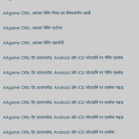
AAgame Offic: आपका गेमिंग गियर का विश्वसनीय साथी
AAgame Offic: आपका गेमिंग पार्टनर
AAgame Offic: आपका गेमिंग सहयोगी
AAgame Offic ऐप डाउनलोड: Android और iOS प्लेटफ़ॉर्म पर गेमिंग एक्सेस
AAgame Offic ऐप डाउनलोड: Android और iOS प्लेटफ़ॉर्म पर गेमिंग एक्सेस
AAgame Offic ऐप डाउनलोड: Android और iOS प्लेटफ़ॉर्म पर एक्सेस गाइड
AAgame Offic ऐप डाउनलोड: Android और iOS प्लेटफ़ॉर्म पर एक्सेस गाइड
AAgame Offic ऐप डाउनलोड: Android और iOS प्लेटफ़ॉर्म पर एक्सेस गाइड
AAgame Offic ऐप डाउनलोड: Android और iOS प्लेटफ़ॉर्म पर एक्सेस