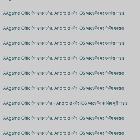
AAgame Offic ऐप डाउनलोड: Android और iOS प्लेटफ़ॉर्म पर एक्सेस गाइड
AAgame Offic ऐप डाउनलोड: Android और iOS प्लेटफ़ॉर्म पर गेमिंग एक्सेस
AAgame Offic ऐप डाउनलोड: Android और iOS प्लेटफ़ॉर्म पर एक्सेस गाइड
AAgame Offic ऐप डाउनलोड: Android और iOS प्लेटफ़ॉर्म पर एक्सेस गाइड
AAgame Offic ऐप डाउनलोड: Android और iOS प्लेटफ़ॉर्म पर गेमिंग एक्सेस
AAgame Offic ऐप डाउनलोड: Android और iOS प्लेटफ़ॉर्म पर गेमिंग एक्सेस
AAgame Offic ऐप डाउनलोड - Android और iOS प्लेटफ़ॉर्म के लिए पूरी गाइड
AAgame Offic ऐप डाउनलोड: Android और iOS प्लेटफ़ॉर्म पर गेमिंग एक्सेस
AAgame Offic ऐप डाउनलोड: Android और iOS प्लेटफ़ॉर्म पर गेमिंग एक्सेस