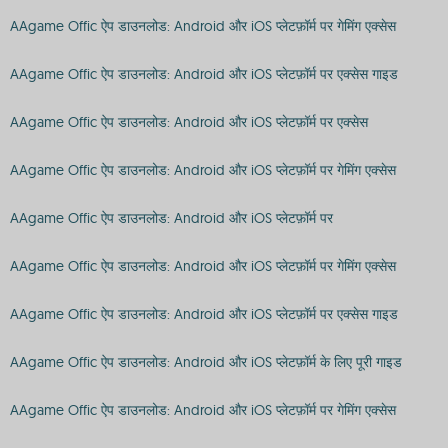
AAgame Offic ऐप डाउनलोड: Android और iOS प्लेटफ़ॉर्म पर गेमिंग एक्सेस
AAgame Offic ऐप डाउनलोड: Android और iOS प्लेटफ़ॉर्म पर एक्सेस गाइड
AAgame Offic ऐप डाउनलोड: Android और iOS प्लेटफ़ॉर्म पर एक्सेस
AAgame Offic ऐप डाउनलोड: Android और iOS प्लेटफ़ॉर्म पर गेमिंग एक्सेस
AAgame Offic ऐप डाउनलोड: Android और iOS प्लेटफ़ॉर्म पर
AAgame Offic ऐप डाउनलोड: Android और iOS प्लेटफ़ॉर्म पर गेमिंग एक्सेस
AAgame Offic ऐप डाउनलोड: Android और iOS प्लेटफ़ॉर्म पर एक्सेस गाइड
AAgame Offic ऐप डाउनलोड: Android और iOS प्लेटफ़ॉर्म के लिए पूरी गाइड
AAgame Offic ऐप डाउनलोड: Android और iOS प्लेटफ़ॉर्म पर गेमिंग एक्सेस