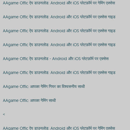
AAgame Offic ऐप डाउनलोड: Android और iOS प्लेटफ़ॉर्म पर गेमिंग एक्सेस
AAgame Offic ऐप डाउनलोड: Android और iOS प्लेटफ़ॉर्म पर एक्सेस गाइड
AAgame Offic ऐप डाउनलोड: Android और iOS प्लेटफ़ॉर्म पर एक्सेस गाइड
AAgame Offic ऐप डाउनलोड: Android और iOS प्लेटफ़ॉर्म पर एक्सेस गाइड
AAgame Offic ऐप डाउनलोड - Android और iOS प्लेटफ़ॉर्म पर एक्सेस
AAgame Offic ऐप डाउनलोड: Android और iOS प्लेटफ़ॉर्म पर एक्सेस गाइड
AAgame Offic: आपका गेमिंग गियर का विश्वसनीय साथी
AAgame Offic: आपका गेमिंग साथी
<
AAgame Offic ऐप डाउनलोड: Android और iOS प्लेटफ़ॉर्म पर गेमिंग एक्सेस