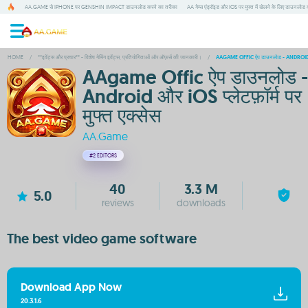
AA.GAME से IPHONE पर GENSHIN IMPACT डाउनलोड करने का तरीका
AA गेम्स एंड्रॉइड और IOS पर मुफ्त में खेलने के लिए डाउनलोड क
HOME
/
**इवेंट्स और प्रचार** - विशेष गेमिंग इवेंट्स, प्रतियोगिताओं और ऑफ़र्स की जानकारी।
/
AAGAME OFFIC ऐप डाउनलोड - ANDROID और IO
AAgame Offic ऐप डाउनलोड -
Android और iOS प्लेटफ़ॉर्म पर
मुफ्त एक्सेस
AA.Game
#2
EDITORS
40
3.3 M
5.0
reviews
downloads
The best video game software
Download App Now
20.3.1.6