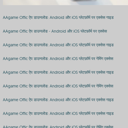
AAgame Offic ऐप डाउनलोड: Android और iOS प्लेटफ़ॉर्म पर एक्सेस गाइड
AAgame Offic ऐप डाउनलोड - Android और iOS प्लेटफ़ॉर्म पर एक्सेस
AAgame Offic ऐप डाउनलोड: Android और iOS प्लेटफ़ॉर्म पर एक्सेस गाइड
AAgame Offic ऐप डाउनलोड: Android और iOS प्लेटफ़ॉर्म पर गेमिंग एक्सेस
AAgame Offic ऐप डाउनलोड: Android और iOS प्लेटफ़ॉर्म पर एक्सेस गाइड
AAgame Offic ऐप डाउनलोड: Android और iOS प्लेटफ़ॉर्म पर गेमिंग एक्सेस
AAgame Offic ऐप डाउनलोड: Android और iOS प्लेटफ़ॉर्म पर एक्सेस गाइड
AAgame Offic ऐप डाउनलोड: Android और iOS प्लेटफ़ॉर्म पर एक्सेस गाइड
AAgame Offic ऐप डाउनलोड: Android और iOS प्लेटफ़ॉर्म पर गेमिंग एक्सेस