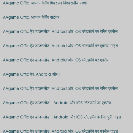
AAgame Offic: आपका गेमिंग गियर का विश्वसनीय साथी
AAgame Offic: आपका गेमिंग पार्टनर
AAgame Offic ऐप डाउनलोड: Android और iOS प्लेटफ़ॉर्म पर गेमिंग एक्सेस
AAgame Offic ऐप डाउनलोड: Android और iOS प्लेटफ़ॉर्म पर एक्सेस गाइड
AAgame Offic ऐप डाउनलोड: Android और iOS प्लेटफ़ॉर्म पर एक्सेस
AAgame Offic ऐप: Android और i
AAgame Offic ऐप डाउनलोड: Android और iOS प्लेटफ़ॉर्म पर गेमिंग एक्सेस
AAgame Offic ऐप डाउनलोड - Android और iOS प्लेटफ़ॉर्म पर एक्सेस
AAgame Offic ऐप डाउनलोड - Android और iOS प्लेटफ़ॉर्म के लिए पूरी गाइड
AAgame Offic ऐप डाउनलोड: Android और iOS प्लेटफ़ॉर्म पर एक्सेस गाइड