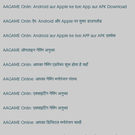
AAGAME Onlin: Android aur Apple ke liye App aur APK Download
AAGAME Onlin ऐप: Android और Apple पर मुफ्त डाउनलोड
AAGAME Onlin: Android aur Apple ke liye APP aur APK एक्सेस
AAGAME ऑनलाइन गेमिंग अनुभव
AAGAME Onlin: आपका गेमिंग एडवेंचर शुरू होता है यहाँ
AAGAME Online: आपका गेमिंग मनोरंजन गंतव्य
AAGAME Onlin: एक्साइटिंग गेमिंग अनुभव
AAGAME Onlin: एक्साइटिंग गेमिंग अनुभव
AAGAME Online: आपका डिजिटल मनोरंजन साथी