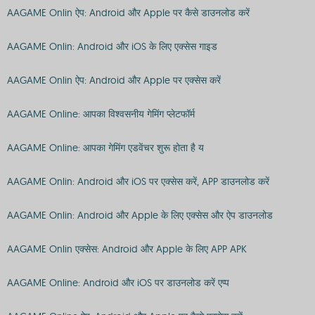
AAGAME Onlin ऐप: Android और Apple पर कैसे डाउनलोड करें
AAGAME Onlin: Android और iOS के लिए एक्सेस गाइड
AAGAME Onlin ऐप: Android और Apple पर एक्सेस करें
AAGAME Online: आपका विश्वसनीय गेमिंग प्लेटफॉर्म
AAGAME Online: आपका गेमिंग एडवेंचर शुरू होता है य
AAGAME Onlin: Android और iOS पर एक्सेस करें, APP डाउनलोड करें
AAGAME Onlin: Android और Apple के लिए एक्सेस और ऐप डाउनलोड
AAGAME Onlin एक्सेस: Android और Apple के लिए APP APK
AAGAME Online: Android और iOS पर डाउनलोड करें एप्प