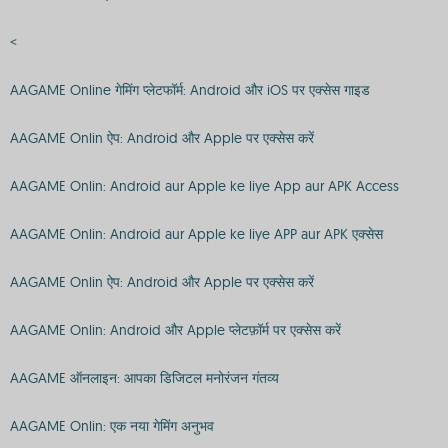
<
AAGAME Online गेमिंग प्लेटफॉर्म: Android और iOS पर एक्सेस गाइड
AAGAME Onlin ऐप: Android और Apple पर एक्सेस करें
AAGAME Onlin: Android aur Apple ke liye App aur APK Access
AAGAME Onlin: Android aur Apple ke liye APP aur APK एक्सेस
AAGAME Onlin ऐप: Android और Apple पर एक्सेस करें
AAGAME Onlin: Android और Apple प्लेटफ़ॉर्म पर एक्सेस करें
AAGAME ऑनलाइन: आपका डिजिटल मनोरंजन गंतव्य
AAGAME Onlin: एक नया गेमिंग अनुभव