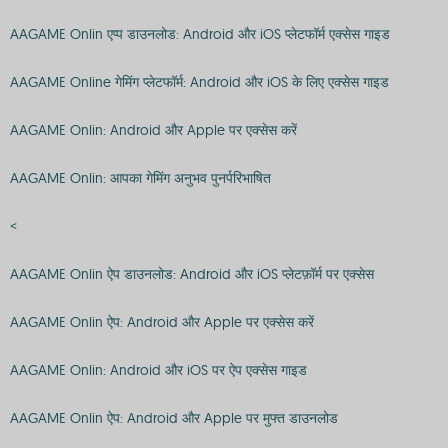
AAGAME Onlin एप्प डाउनलोड: Android और iOS प्लेटफॉर्म एक्सेस गाइड
AAGAME Online गेमिंग प्लेटफॉर्म: Android और iOS के लिए एक्सेस गाइड
AAGAME Onlin: Android और Apple पर एक्सेस करें
AAGAME Onlin: आपका गेमिंग अनुभव पुनर्परिभाषित
<
AAGAME Onlin ऐप डाउनलोड: Android और iOS प्लेटफ़ॉर्म पर एक्सेस
AAGAME Onlin ऐप: Android और Apple पर एक्सेस करें
AAGAME Onlin: Android और iOS पर ऐप एक्सेस गाइड
AAGAME Onlin ऐप: Android और Apple पर मुफ्त डाउनलोड