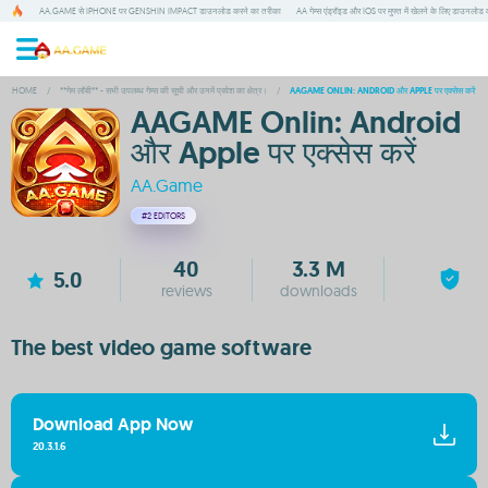
AA.GAME से IPHONE पर GENSHIN IMPACT डाउनलोड करने का तरीका
AA गेम्स एंड्रॉइड और IOS पर मुफ्त में खेलने के लिए डाउनलोड क
HOME
/
**गेम लॉबी** - सभी उपलब्ध गेम्स की सूची और उनमें प्रवेश का क्षेत्र।
/
AAGAME ONLIN: ANDROID और APPLE पर एक्सेस करें
AAGAME Onlin: Android
और Apple पर एक्सेस करें
AA.Game
#2
EDITORS
40
3.3 M
5.0
reviews
downloads
The best video game software
Download App Now
20.3.1.6