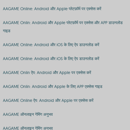
AAGAME Online: Android और Apple प्लेटफ़ॉर्म पर एक्सेस करें
AAGAME Onlin: Android और Apple प्लेटफ़ॉर्म पर एक्सेस और APP डाउनलोड
गाइड
AAGAME Online: Android और iOS के लिए ऐप डाउनलोड करें
AAGAME Online: Android और iOS के लिए ऐप डाउनलोड करें
AAGAME Onlin ऐप: Android और Apple पर एक्सेस करें
AAGAME Onlin: Android और Apple के लिए APP एक्सेस गाइड
AAGAME Online ऐप: Android और Apple पर एक्सेस करें
AAGAME ऑनलाइन गेमिंग अनुभव
AAGAME ऑनलाइन गेमिंग अनुभव