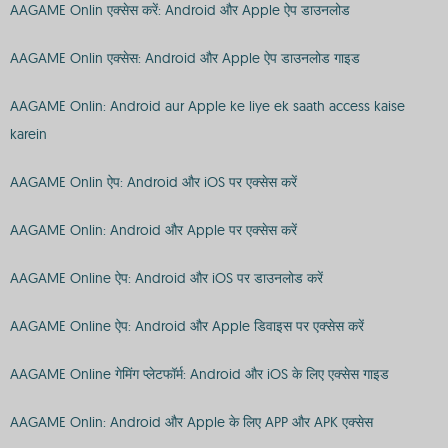
AAGAME Onlin एक्सेस करें: Android और Apple ऐप डाउनलोड
AAGAME Onlin एक्सेस: Android और Apple ऐप डाउनलोड गाइड
AAGAME Onlin: Android aur Apple ke liye ek saath access kaise
karein
AAGAME Onlin ऐप: Android और iOS पर एक्सेस करें
AAGAME Onlin: Android और Apple पर एक्सेस करें
AAGAME Online ऐप: Android और iOS पर डाउनलोड करें
AAGAME Online ऐप: Android और Apple डिवाइस पर एक्सेस करें
AAGAME Online गेमिंग प्लेटफॉर्म: Android और iOS के लिए एक्सेस गाइड
AAGAME Onlin: Android और Apple के लिए APP और APK एक्सेस