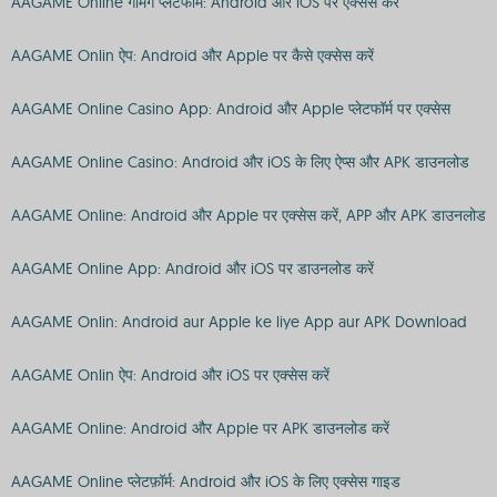
AAGAME Online गेमिंग प्लेटफॉर्म: Android और iOS पर एक्सेस करें
AAGAME Onlin ऐप: Android और Apple पर कैसे एक्सेस करें
AAGAME Online Casino App: Android और Apple प्लेटफॉर्म पर एक्सेस
AAGAME Online Casino: Android और iOS के लिए ऐप्स और APK डाउनलोड
AAGAME Online: Android और Apple पर एक्सेस करें, APP और APK डाउनलोड
AAGAME Online App: Android और iOS पर डाउनलोड करें
AAGAME Onlin: Android aur Apple ke liye App aur APK Download
AAGAME Onlin ऐप: Android और iOS पर एक्सेस करें
AAGAME Online: Android और Apple पर APK डाउनलोड करें
AAGAME Online प्लेटफ़ॉर्म: Android और iOS के लिए एक्सेस गाइड