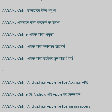
AAGAME Onlin: एक्साइटिंग गेमिंग अनुभव
AAGAME ऑनलाइन गेमिंग प्लेटफॉर्म की समीक्षा
AAGAME Online: आपका गेमिंग अनुभव
AAGAME Onlin: आपका गेमिंग मनोरंजन प्लेटफॉर्म
AAGAME Onlin: आपका गेमिंग एडवेंचर शुरू होता है यहाँ
<
AAGAME Onlin: Android aur Apple ke liye App aur APK
AAGAME Online ऐप: Android और Apple पर एक्सेस करें
AAGAME Onlin: Android aur Apple ke liye aasaan access