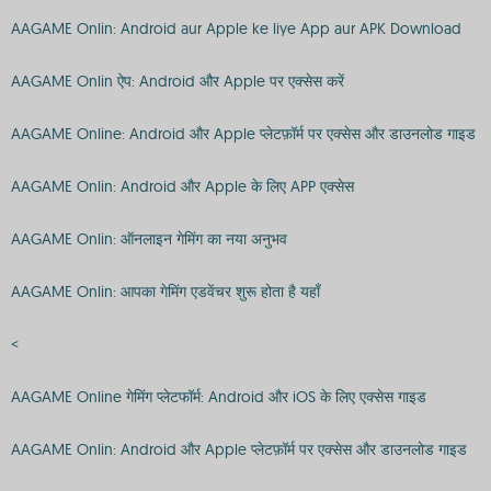
AAGAME Onlin: Android aur Apple ke liye App aur APK Download
AAGAME Onlin ऐप: Android और Apple पर एक्सेस करें
AAGAME Online: Android और Apple प्लेटफ़ॉर्म पर एक्सेस और डाउनलोड गाइड
AAGAME Onlin: Android और Apple के लिए APP एक्सेस
AAGAME Onlin: ऑनलाइन गेमिंग का नया अनुभव
AAGAME Onlin: आपका गेमिंग एडवेंचर शुरू होता है यहाँ
<
AAGAME Online गेमिंग प्लेटफॉर्म: Android और iOS के लिए एक्सेस गाइड
AAGAME Onlin: Android और Apple प्लेटफ़ॉर्म पर एक्सेस और डाउनलोड गाइड