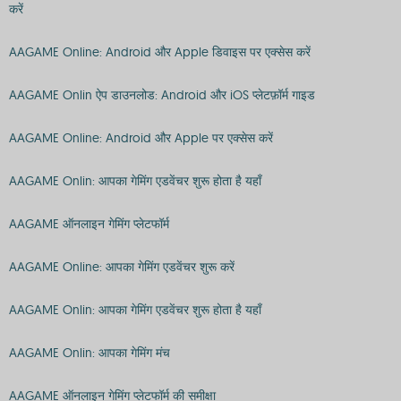
करें
AAGAME Online: Android और Apple डिवाइस पर एक्सेस करें
AAGAME Onlin ऐप डाउनलोड: Android और iOS प्लेटफ़ॉर्म गाइड
AAGAME Online: Android और Apple पर एक्सेस करें
AAGAME Onlin: आपका गेमिंग एडवेंचर शुरू होता है यहाँ
AAGAME ऑनलाइन गेमिंग प्लेटफॉर्म
AAGAME Online: आपका गेमिंग एडवेंचर शुरू करें
AAGAME Onlin: आपका गेमिंग एडवेंचर शुरू होता है यहाँ
AAGAME Onlin: आपका गेमिंग मंच
AAGAME ऑनलाइन गेमिंग प्लेटफॉर्म की समीक्षा