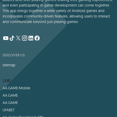
and even participating in game development can come together.
This app brings together a wide variety of Android games and
incorporates community-driven features, allowing users to interact
and communicate beyond just playing games.
DISCOVER US
sitemap
LINK
AA.GAME:Mobile
AA.GAME
AA.GAME
UFABET