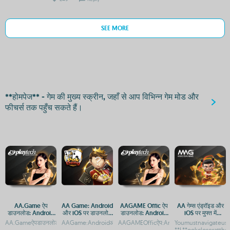
SEE MORE
**होमपेज** - गेम की मुख्य स्क्रीन, जहाँ से आप विभिन्न गेम मोड और
फीचर्स तक पहुँच सकते हैं।
AA.Game ऐप
AA Game: Android
AAGAME Offic ऐप
AA गेम्स एंड्रॉइड और
डाउनलोड: Android
और iOS पर डाउनलोड
डाउनलोड: Android
iOS पर मुफ्त में
और iOS प्लेटफ़ॉर्म पर
और एक्सेस गाइड
और iOS प्लेटफ़ॉर्म
डाउनलोड करें
AA.Gameऐपडाउनलोडकरें:AndroidऔरiOSकेलिएगेमिंगप्लेटफ़ॉर्मAA.Gameपरमुफ्AA.Gameऐपडा
AAGame:AndroidऔरiOSपरडाउनलोडऔरएक्सेसगाइडAAGame:Andro
AAGAMEOfficऐप:AndroidऔरAppleपरमुफ्त
Youmustnavigateusin
गेमिंग एक्सेस
गाइड
**L**ookcloseratth