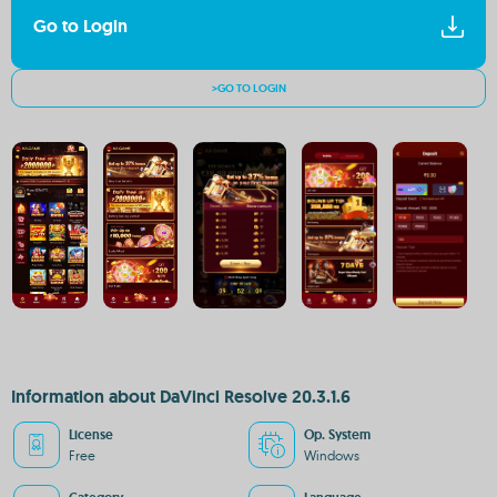
Go to Login
>GO TO LOGIN
Information about DaVinci Resolve 20.3.1.6
License
Op. System
Free
Windows