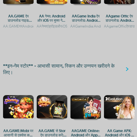
AA.GAME ऐप
AA गेम्स: Android
AAGame India ऐप
AAgame Offic ऐप
डाउनलोड गाइड:
और iOS पर मुफ्त गेमिंग
डाउनलोड: Android
डाउनलोड: Android
Android और iOS
का आनंद
और iOS प्लेटफॉर्म पर
और iOS प्लेटफ़ॉर्म पर
AA.GAMEपरAndroidऔरiOSकेलिएAPKडाउनलोडकरेंAA.GAMEपरGenshinImpactAPKडाउनलोड
AAगेम्सएंड्रॉइडऔरiOSपरमुफ्तमेंडाउनलोडकरेंAAGame:AndroidऔरiOSपर
AAGameIndia:AndroidऔरiOSपरडाउनलोडकरें
AAgameOfficऐपडाउनलो
प्लेटफ़ॉर्म पर एक्सेस
एक्सेस
एक्सेस गाइड
**इन-गेम स्टोर** - आभासी सामान, स्किन और उन्नयन खरीदने के
लिए।
AA.GAME:Mobi पर
AA.GAME से Stor
AAGAME Online:
AA Game APK:
आसानी से एक्सेस करें -
ऐप डाउनलोड करें:
Android और Apple
Android और iOS के