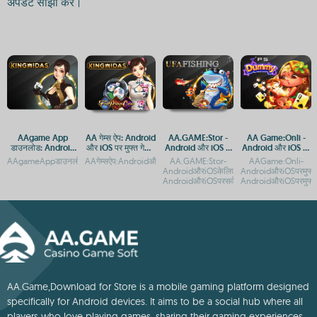
अपडेट साझा करें।
AAgame App
AA गेम्स ऐप: Android
AA.GAME:Stor -
AA Game:Onli -
डाउनलोड: Android
और iOS पर मुफ्त गेमिंग
Android और iOS के
Android और iOS पर
और iOS के लिए गेमिंग
का आनंद
लिए मुफ्त गेम डाउनलोड
मुफ्त गेमिंग एप
AAgameAppडाउनलोड:AndroidऔरiOSकेलिएगेमिंगप्लेटफॉर्मAAgameApp:AndroidऔरiOSपरगेमि
AAगेम्सऐप:AndroidऔरiOSपरमुफ्तगेमिंगकाआनंदAAगेम्स:AndroidऔरiOSप
AA.GAME:Stor-
AAGame:Onli-
प्लेटफॉर्म
AndroidऔरiOSकेलिएमुफ्तगेमडाउनलोडAA.GAM
AndroidऔरiOSपरमुफ्
AndroidऔरiOSपरसर्वश्रेष्ठगेमिं
AndroidऔरiOSपरमुफ्तग
AA.Game,Download for Store is a mobile gaming platform designed
specifically for Android devices. It aims to be a social hub where all
players who love playing games, sharing their gaming experiences,