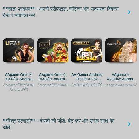
**खाता प्रबंधन** - अपनी प्रोफ़ाइल, सेटिंग्स और सदस्यता विवरण
देखें व संपादित करें।
AAgame Offic ऐप
AAgame Offic ऐप
AA Game: Android
AAgame ऐप
डाउनलोड: Android
डाउनलोड: Android
और iOS पर मुफ्त
डाउनलोड: Android
और iOS प्लेटफ़ॉर्म पर
और iOS प्लेटफ़ॉर्म पर
डाउनलोड और एक्सेस
और iOS प्लेटफ़ॉर्म पर
AAgameOfficऐपडाउनलोड:AndroidऔरiOSप्लेटफ़ॉर्मपरगेमिंगएक्सेसAAgameOfficऐपडाउनलोड-
AAgameOfficऐपडाउनलोड:AndroidऔरiOSप्लेटफ़ॉर्मपरएक्सेसगाइडA
AAगेम्सएंड्रॉइडऔरiOSपरमुफ्तमेंडाउनलोडकरन
InagalaxytornbywAAga
गेमिंग एक्सेस
गेमिंग एक्सेस
गेमिंग एक्सेस
Androidऔर
**मित्र प्रणाली** - दोस्तों को जोड़ें, चैट करें और उनके साथ गेम
खेलें।