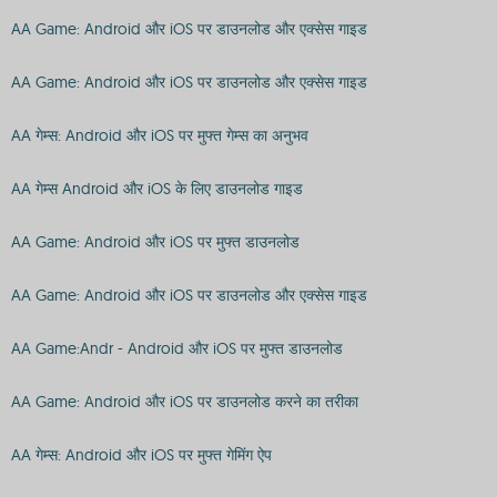
AA Game: Android और iOS पर डाउनलोड और एक्सेस गाइड
AA Game: Android और iOS पर डाउनलोड और एक्सेस गाइड
AA गेम्स: Android और iOS पर मुफ्त गेम्स का अनुभव
AA गेम्स Android और iOS के लिए डाउनलोड गाइड
AA Game: Android और iOS पर मुफ्त डाउनलोड
AA Game: Android और iOS पर डाउनलोड और एक्सेस गाइड
AA Game:Andr - Android और iOS पर मुफ्त डाउनलोड
AA Game: Android और iOS पर डाउनलोड करने का तरीका
AA गेम्स: Android और iOS पर मुफ्त गेमिंग ऐप