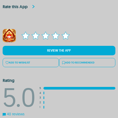
Rate this App
REVIEW THE APP
ADD TO WISHLIST
ADD TO RECOMMENDED
Rating
5.0
5
4
3
2
1
40 reviews