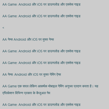
AA Game: Android और iOS पर डाउनलोड और एक्सेस गाइड
AA Game: Android और iOS पर डाउनलोड और एक्सेस गाइड
<
AA गेम्स Android और iOS पर मुफ्त गेम्स
AA Game: Android और iOS पर डाउनलोड और एक्सेस गाइड
AA Game: Android और iOS पर डाउनलोड और एक्सेस गाइड
AA गेम्स: Android और iOS पर मुफ्त गेमिंग ऐप्स
AA Game एक सरल लेकिन आकर्षक मोबाइल गेमिंग अनुभव प्रदान करता है। यह
एप्लिकेशन विभिन्न प्रकार के कैजुअल गेम
AA Game: Android और iOS पर डाउनलोड और एक्सेस गाइड