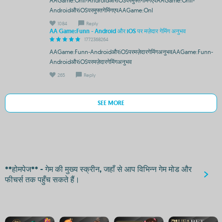
AAGame:Onli-AndroidऔरiOSपरमुफ्तगेमिंगएपAAGame:Onli-
AndroidऔरiOSपरमुफ्तगेमिंगएपAAGame:Onl
1084
Reply
AA Game:Funn - Android और iOS पर मज़ेदार गेमिंग अनुभव
1772368264
AAGame:Funn-AndroidऔरiOSपरमज़ेदारगेमिंगअनुभवAAGame:Funn-
AndroidऔरiOSपरमज़ेदारगेमिंगअनुभव
265
Reply
SEE MORE
**होमपेज** - गेम की मुख्य स्क्रीन, जहाँ से आप विभिन्न गेम मोड और
फीचर्स तक पहुँच सकते हैं।