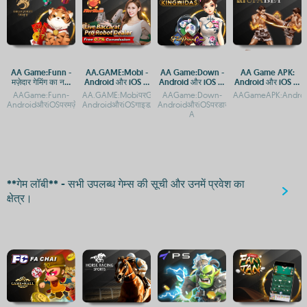
AA Game:Funn -
AA.GAME:Mobi -
AA Game:Down -
AA Game APK:
मज़ेदार गेमिंग का नया
Android और iOS के
Android और iOS पर
Android और iOS पर
प्लेटफ़ॉर्म
लिए ऐप डाउनलोड गाइड
मुफ्त डाउनलोड
डाउनलोड और एक्सेस
AAGame:Funn-
AA.GAME:MobiपरGenshinImpactAPKडाउनलोडकरें-
AAGame:Down-
AAGameAPK:Androidऔ
गाइड
AndroidऔरiOSपरमज़ेदारगेमिंगअनुभवAAGame:FunnAndroidऔरiOSऐपडाउनलोडगाइडAAGam
AndroidऔरiOSगाइडAA.GAME:Mobiपरमोबाइलगेमिंगकाआन
AndroidऔरiOSपरडाउनलोडकरेंAAGame:Do
A
**गेम लॉबी** - सभी उपलब्ध गेम्स की सूची और उनमें प्रवेश का
क्षेत्र।