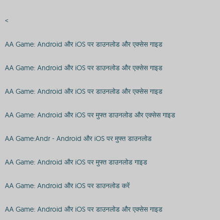
<
AA Game: Android और iOS पर डाउनलोड और एक्सेस गाइड
AA Game: Android और iOS पर डाउनलोड और एक्सेस गाइड
AA Game: Android और iOS पर डाउनलोड और एक्सेस गाइड
AA Game: Android और iOS पर मुफ्त डाउनलोड और एक्सेस गाइड
AA Game:Andr - Android और iOS पर मुफ्त डाउनलोड
AA Game: Android और iOS पर मुफ्त डाउनलोड गाइड
AA Game: Android और iOS पर डाउनलोड करें
AA Game: Android और iOS पर डाउनलोड और एक्सेस गाइड