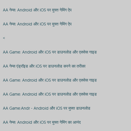
AA गेम्स: Android और iOS पर मुफ्त गेमिंग ऐप
AA गेम्स: Android और iOS पर मुफ्त गेमिंग ऐप
<
AA Game: Android और iOS पर डाउनलोड और एक्सेस गाइड
AA गेम्स एंड्रॉइड और iOS पर डाउनलोड करने का तरीका
AA Game: Android और iOS पर डाउनलोड और एक्सेस गाइड
AA Game: Android और iOS पर डाउनलोड और एक्सेस गाइड
AA Game:Andr - Android और iOS पर मुफ्त डाउनलोड
AA गेम्स: Android और iOS पर मुफ्त गेमिंग का आनंद