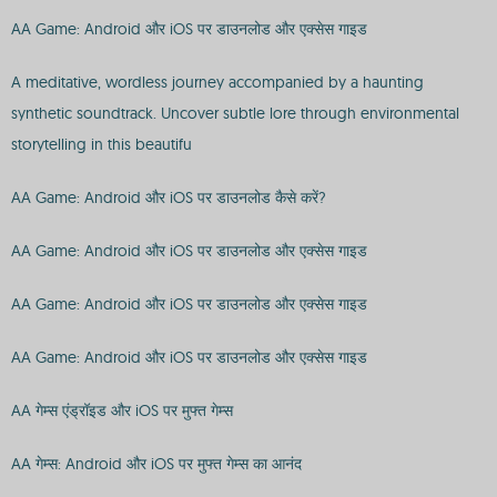
AA Game: Android और iOS पर डाउनलोड और एक्सेस गाइड
A meditative, wordless journey accompanied by a haunting
synthetic soundtrack. Uncover subtle lore through environmental
storytelling in this beautifu
AA Game: Android और iOS पर डाउनलोड कैसे करें?
AA Game: Android और iOS पर डाउनलोड और एक्सेस गाइड
AA Game: Android और iOS पर डाउनलोड और एक्सेस गाइड
AA Game: Android और iOS पर डाउनलोड और एक्सेस गाइड
AA गेम्स एंड्रॉइड और iOS पर मुफ्त गेम्स
AA गेम्स: Android और iOS पर मुफ्त गेम्स का आनंद