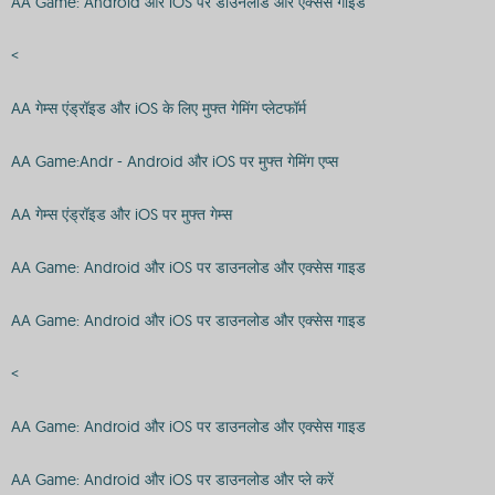
AA Game: Android और iOS पर डाउनलोड और एक्सेस गाइड
<
AA गेम्स एंड्रॉइड और iOS के लिए मुफ्त गेमिंग प्लेटफॉर्म
AA Game:Andr - Android और iOS पर मुफ्त गेमिंग एप्स
AA गेम्स एंड्रॉइड और iOS पर मुफ्त गेम्स
AA Game: Android और iOS पर डाउनलोड और एक्सेस गाइड
AA Game: Android और iOS पर डाउनलोड और एक्सेस गाइड
<
AA Game: Android और iOS पर डाउनलोड और एक्सेस गाइड
AA Game: Android और iOS पर डाउनलोड और प्ले करें