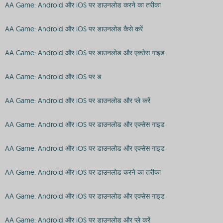
AA Game: Android और iOS पर डाउनलोड करने का तरीका
AA Game: Android और iOS पर डाउनलोड कैसे करें
AA Game: Android और iOS पर डाउनलोड और एक्सेस गाइड
AA Game: Android और iOS पर ड
AA Game: Android और iOS पर डाउनलोड और प्ले करें
AA Game: Android और iOS पर डाउनलोड और एक्सेस गाइड
AA Game: Android और iOS पर डाउनलोड और एक्सेस गाइड
AA Game: Android और iOS पर डाउनलोड करने का तरीका
AA Game: Android और iOS पर डाउनलोड और एक्सेस गाइड
AA Game: Android और iOS पर डाउनलोड और प्ले करें