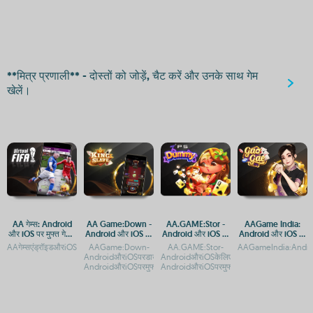
**मित्र प्रणाली** - दोस्तों को जोड़ें, चैट करें और उनके साथ गेम
खेलें।
AA गेम्स: Android
AA Game:Down -
AA.GAME:Stor -
AAGame India:
और iOS पर मुफ्त गेमिंग
Android और iOS पर
Android और iOS पर
Android और iOS पर
ऐप्स
डाउनलोड और एक्सेस
गेमिंग एक्सेस का
डाउनलोड करें और खेलें
AAगेम्सएंड्रॉइडऔरiOSपरमुफ्तमेंडाउनलोडकरेंAAगेम्सएंड्रॉइडऔरiOSपरमुफ्तमेंडाउनलोडकरेंAAगेम्
AAGame:Down-
AA.GAME:Stor-
AAGameIndia:Androi
गाइड
बेहतरीन प्लेटफ़ॉर्म
AndroidऔरiOSपरडाउनलोडकरेंAAGame:Down-
AndroidऔरiOSकेलिएमुफ्तगेमडाउनलोडप्लेटफ़ॉर
AndroidऔरiOSपरमुफ्तडाउनलोडऔरइंस्टॉलगाइड
AndroidऔरiOSपरमुफ्त