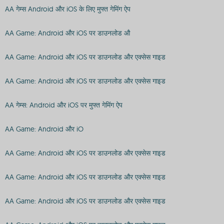
AA गेम्स Android और iOS के लिए मुफ्त गेमिंग ऐप
AA Game: Android और iOS पर डाउनलोड औ
AA Game: Android और iOS पर डाउनलोड और एक्सेस गाइड
AA Game: Android और iOS पर डाउनलोड और एक्सेस गाइड
AA गेम्स: Android और iOS पर मुफ्त गेमिंग ऐप
AA Game: Android और iO
AA Game: Android और iOS पर डाउनलोड और एक्सेस गाइड
AA Game: Android और iOS पर डाउनलोड और एक्सेस गाइड
AA Game: Android और iOS पर डाउनलोड और एक्सेस गाइड