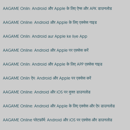
AAGAME Onlin: Android और Apple के लिए ऐप्स और APK डाउनलोड
AAGAME Online: Android और Apple के लिए एक्सेस गाइड
AAGAME Onlin: Android aur Apple ke liye App
AAGAME Online: Android और Apple पर एक्सेस करें
AAGAME Onlin: Android और Apple के लिए APP एक्सेस गाइड
AAGAME Onlin ऐप: Android और Apple पर एक्सेस करें
AAGAME Online: Android और iOS पर मुफ्त डाउनलोड
AAGAME Online: Android और Apple के लिए एक्सेस और ऐप डाउनलोड
AAGAME Online प्लेटफ़ॉर्म: Android और iOS पर एक्सेस और डाउनलोड