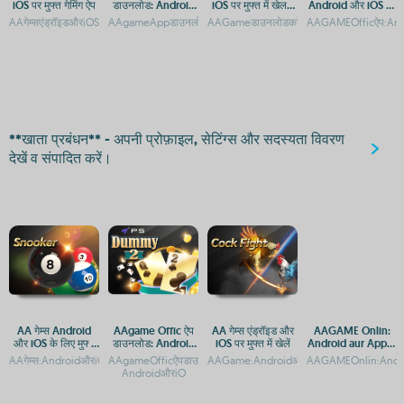
iOS पर मुफ्त गेमिंग ऐप
डाउनलोड: Android
iOS पर मुफ्त में खेलने
Android और iOS पर
और iOS के लिए गेमिंग
के लिए डाउनलोड करें
डाउनलोड करें
AAगेम्सएंड्रॉइडऔरiOSपरमुफ्तगेमिंगअनुभवAAगेम्सएंड्रॉइडऔरiOSपरमुफ्तमेंखेलनेकेलिएडाउनलोडकरे
AAgameAppडाउनलोड:AndroidऔरiOSकेलिएगेमिंगप्लेटफॉर्मAAgameA
AAGameडाउनलोडकरें:AndroidऔरiOSकेलिएमु
AAGAMEOfficऐप:And
प्लेटफॉर्म
**खाता प्रबंधन** - अपनी प्रोफ़ाइल, सेटिंग्स और सदस्यता विवरण
देखें व संपादित करें।
AA गेम्स Android
AAgame Offic ऐप
AA गेम्स एंड्रॉइड और
AAGAME Onlin:
और iOS के लिए मुफ्त
डाउनलोड: Android
iOS पर मुफ्त में खेलें
Android aur Apple
गेम्स
और iOS प्लेटफ़ॉर्म पर
ke liye App aur
AAगेम्स:AndroidऔरiOSपरमुफ्तगेमिंगऐपAAGame:AndroidऔरiOSपरडाउनलोडकरनेकातरीका
AAgameOfficऐपडाउनलोड:AndroidऔरiOSप्लेटफ़ॉर्मपरएक्सेसगाइडAA
AAGame:AndroidऔरiOSपरमुफ्तडाउनलोडऔरएक्से
AAGAMEOnlin:Andro
एक्सेस
APK
AndroidऔरiO