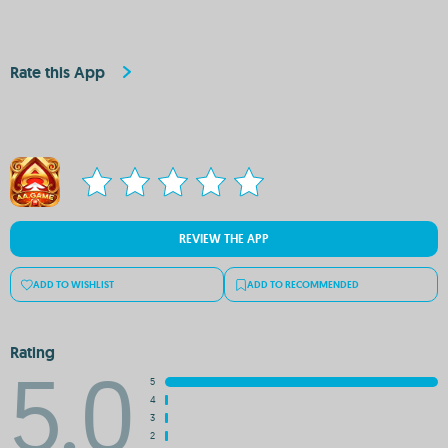
Rate this App
REVIEW THE APP
ADD TO WISHLIST
ADD TO RECOMMENDED
Rating
5.0
5
4
3
2