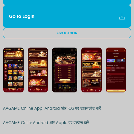
Go to Login
>GO TO LOGIN
AAGAME Online App: Android और iOS पर डाउनलोड करें
AAGAME Onlin: Android और Apple पर एक्सेस करें