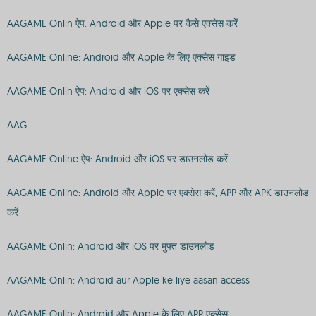
AAGAME Onlin ऐप: Android और Apple पर कैसे एक्सेस करें
AAGAME Online: Android और Apple के लिए एक्सेस गाइड
AAGAME Onlin ऐप: Android और iOS पर एक्सेस करें
AAG
AAGAME Online ऐप: Android और iOS पर डाउनलोड करें
AAGAME Online: Android और Apple पर एक्सेस करें, APP और APK डाउनलोड
करें
AAGAME Onlin: Android और iOS पर मुफ्त डाउनलोड
AAGAME Onlin: Android aur Apple ke liye aasan access
AAGAME Onlin: Android और Apple के लिए APP एक्सेस