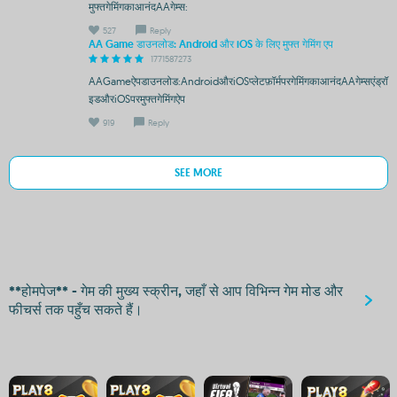
मुफ्तगेमिंगकाआनंदAAगेम्स:
527
Reply
AA Game डाउनलोड: Android और iOS के लिए मुफ्त गेमिंग एप
1771587273
AAGameऐपडाउनलोड:AndroidऔरiOSप्लेटफ़ॉर्मपरगेमिंगकाआनंदAAगेम्सएंड्रॉ
इडऔरiOSपरमुफ्तगेमिंगऐप
919
Reply
SEE MORE
**होमपेज** - गेम की मुख्य स्क्रीन, जहाँ से आप विभिन्न गेम मोड और
फीचर्स तक पहुँच सकते हैं।