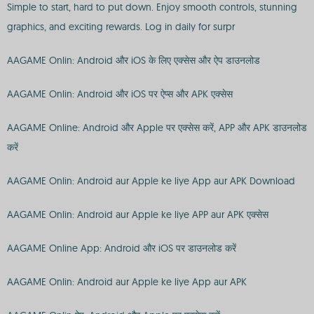
Simple to start, hard to put down. Enjoy smooth controls, stunning
graphics, and exciting rewards. Log in daily for surpr
AAGAME Onlin: Android और iOS के लिए एक्सेस और ऐप डाउनलोड
AAGAME Onlin: Android और iOS पर ऐप्स और APK एक्सेस
AAGAME Online: Android और Apple पर एक्सेस करें, APP और APK डाउनलोड
करें
AAGAME Onlin: Android aur Apple ke liye App aur APK Download
AAGAME Onlin: Android aur Apple ke liye APP aur APK एक्सेस
AAGAME Online App: Android और iOS पर डाउनलोड करें
AAGAME Onlin: Android aur Apple ke liye App aur APK