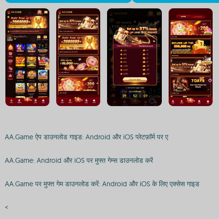
AA.Game ऐप डाउनलोड गाइड: Android और iOS प्लेटफ़ॉर्म पर ए
AA.Game: Android और iOS पर मुफ्त गेम्स डाउनलोड करें
AA.Game पर मुफ्त गेम डाउनलोड करें: Android और iOS के लिए एक्सेस गाइड
<