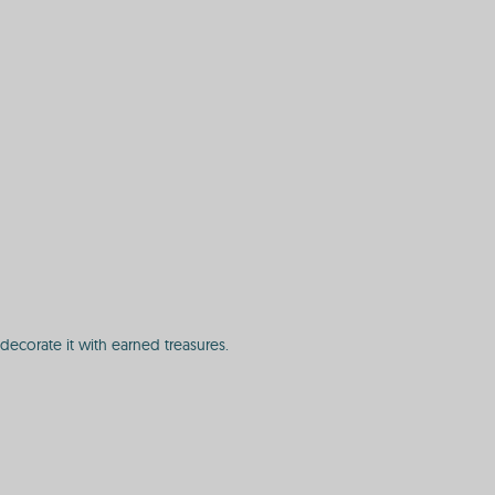
decorate it with earned treasures.