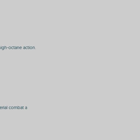
high-octane action.
erial combat a