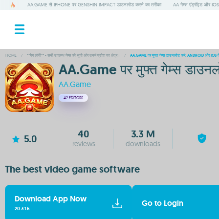
AA.GAME से IPHONE पर GENSHIN IMPACT डाउनलोड करने का तरीका
AA गेम्स एंड्रॉइड और IOS 
HOME
/
**गेम लॉबी** - सभी उपलब्ध गेम्स की सूची और उनमें प्रवेश का क्षेत्र।
/
AA.GAME पर मुफ्त गेम्स डाउनलोड करें: ANDROID और IOS 
AA.Game पर मुफ्त गेम्स डाउन
AA.Game
#2
EDITORS
40
3.3 M
5.0
reviews
downloads
The best video game software
Download App Now
Go to Login
20.3.1.6