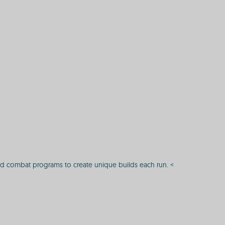
d combat programs to create unique builds each run. <