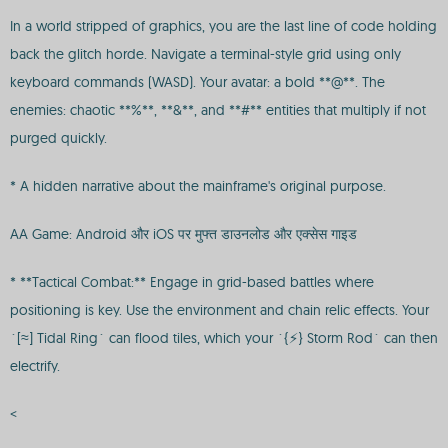
In a world stripped of graphics, you are the last line of code holding
back the glitch horde. Navigate a terminal-style grid using only
keyboard commands (WASD). Your avatar: a bold **@**. The
enemies: chaotic **%**, **&**, and **#** entities that multiply if not
purged quickly.
* A hidden narrative about the mainframe's original purpose.
AA Game: Android और iOS पर मुफ्त डाउनलोड और एक्सेस गाइड
* **Tactical Combat:** Engage in grid-based battles where
positioning is key. Use the environment and chain relic effects. Your
`[≈] Tidal Ring` can flood tiles, which your `{⚡} Storm Rod` can then
electrify.
<