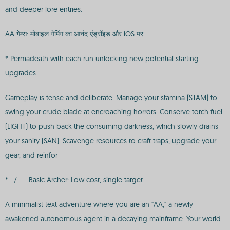
and deeper lore entries.
AA गेम्स: मोबाइल गेमिंग का आनंद एंड्रॉइड और iOS पर
* Permadeath with each run unlocking new potential starting
upgrades.
Gameplay is tense and deliberate. Manage your stamina (STAM) to
swing your crude blade at encroaching horrors. Conserve torch fuel
(LIGHT) to push back the consuming darkness, which slowly drains
your sanity (SAN). Scavenge resources to craft traps, upgrade your
gear, and reinfor
* `/` – Basic Archer: Low cost, single target.
A minimalist text adventure where you are an "AA," a newly
awakened autonomous agent in a decaying mainframe. Your world