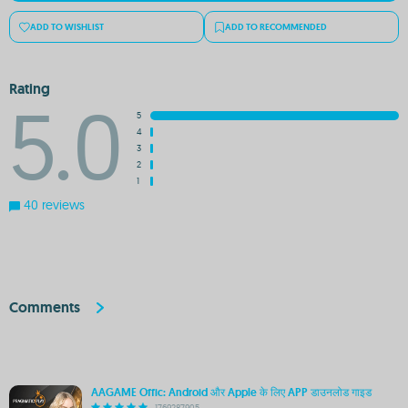
ADD TO WISHLIST
ADD TO RECOMMENDED
Rating
5.0
5
4
3
2
1
40 reviews
Comments
AAGAME Offic: Android और Apple के लिए APP डाउनलोड गाइड
1769287905