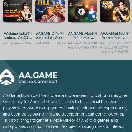
AAGame India ऐप:
AAGAME Offic ऐप:
AA.GAME:Mobi पर
AA.GAME:Mobi पर
Android और iOS पर
Android और Apple
गेमिंग एक्सेस -
मोबाइल गेमिंग का आनंद
डाउनलोड करें
पर डाउनलोड करें
Android और iOS के
लें - Android और
AAGameIndiaऐप:AndroidऔरAppleपरडाउनलोडकरेंAAGameIndiaApp:AndroidऔरiOSपरड
AAGAMEOfficऐप:AndroidऔरAppleपरमुफ्तडाउनलोडAAGAMEOffic
AA.GAME:Mobiपरमोबाइलगेमिंगकाआनंदलें-
AA.GAME:Mobiपरगेमिंग
लिए ऐप डाउनलोड करें
iOS के लिए एक्सेस
AndroidऔरiOSकेलिएएक्सेसAA.GAME:Mobiपरमु
AndroidऔरiOSकेलिएए
AndroidऔरiOSकेलि
AA.Game,Download for Store is a mobile gaming platform designed
specifically for Android devices. It aims to be a social hub where all
players who love playing games, sharing their gaming experiences,
and even participating in game development can come together.
This app brings together a wide variety of Android games and
incorporates community-driven features, allowing users to interact