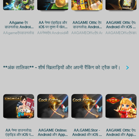
AAgame ऐप
AA गेम्स एंड्रॉइड और
AAGAME Offic ऐप
AAGAME Offic ऐप:
डाउनलोड: Android
iOS पर मुफ्त में खेलने
डाउनलोड: Android
Android और iOS पर
और iOS प्लेटफ़ॉर्म पर
के लिए डाउनलोड करें
और iOS प्लेटफ़ॉर्म
मुफ्त डाउनलोड
AAgameऐपडाउनलोड:AndroidऔरiOSप्लेटफ़ॉर्मपरगेमिंगएक्सेसAAgameऐपडाउनलोड:AndroidऔरiO
AAगेम्सऐप:AndroidऔरiOSपरमुफ्तगेमिंगकाआनंदAAगेम्स:AndroidऔरiOSकेलि
AAGAMEOfficऐप:AndroidऔरAppleपरडाउनल
AAGAMEOfficऐपडाउनल
गेमिंग एक्सेस
गाइड
**अंक तालिका** - शीर्ष खिलाड़ियों और अपनी रैंकिंग को ट्रैक करें।
AA गेम्स डाउनलोड:
AAGAME Online:
AA.GAME:Stor -
AAGAME Offic ऐप:
एंड्रॉइड और iOS पर
Android और Apple
Android और iOS के
Android और Apple
मुफ्त गेमिंग एप्स
पर ऐप्स और APK
लिए ऐप्स और APK
पर मुफ्त डाउनलोड