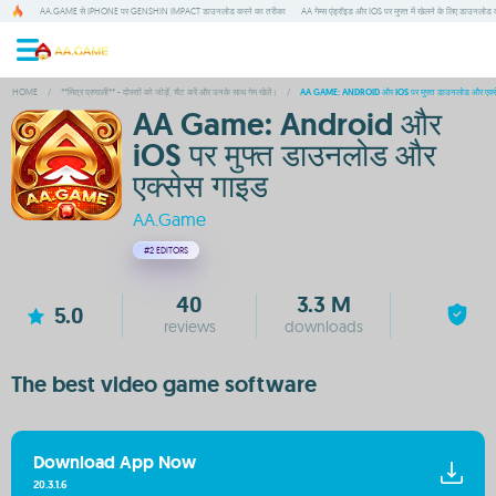
AA.GAME से IPHONE पर GENSHIN IMPACT डाउनलोड करने का तरीका
AA गेम्स एंड्रॉइड और IOS पर मुफ्त में खेलने के लिए डाउनलोड क
HOME
/
**मित्र प्रणाली** - दोस्तों को जोड़ें, चैट करें और उनके साथ गेम खेलें।
/
AA GAME: ANDROID और IOS पर मुफ्त डाउनलोड और एक्स
AA Game: Android और
iOS पर मुफ्त डाउनलोड और
एक्सेस गाइड
AA.Game
#2
EDITORS
40
3.3 M
5.0
reviews
downloads
The best video game software
Download App Now
20.3.1.6