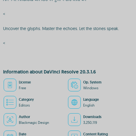
<
Uncover the glyphs. Master the echoes. Let the stones speak.
<
Information about DaVinci Resolve 20.3.1.6
License
Op. System
Free
Windows
Category
Language
Editors
English
Author
Downloads
Blackmagic Design
3,250,119
Date
Content Rating