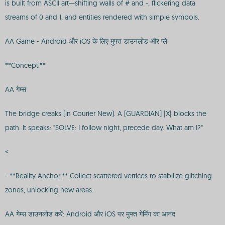
is built from ASCII art—shifting walls of # and -, flickering data
streams of 0 and 1, and entities rendered with simple symbols.
AA Game - Android और iOS के लिए मुफ्त डाउनलोड और प्ले
**Concept:**
AA गेम्स
The bridge creaks (in Courier New). A [GUARDIAN] |X| blocks the
path. It speaks: "SOLVE: I follow night, precede day. What am I?"
<
- **Reality Anchor:** Collect scattered vertices to stabilize glitching
zones, unlocking new areas.
AA गेम्स डाउनलोड करें: Android और iOS पर मुफ्त गेमिंग का आनंद